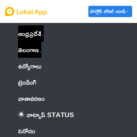
డౌన్లోడ్ లోకల్ యాప్
ఆంధ్రప్రదేశ్
తెలంగాణ
ఉద్యోగాలు
ట్రెండింగ్
వాతావరణం
🌟 వాట్సాప్ STATUS
వినోదం