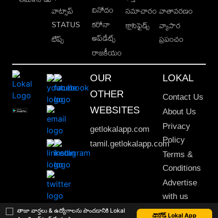
వినోదం
వాట్సాప్
సమాచారం
వాతావరణం
STATUS
కరోనా
క్లాసిఫైడ్స్
వ్యాపార
అప్‌డేట్స్
టిప్స్
ప్రపంచం
రాజకీయం
OUR
LOKAL
OTHER
Contact Us
WEBSITES
About Us
Privacy
getlokalapp.com
Policy
tamil.getlokalapp.com
Terms &
Conditions
Advertise
with us
Sitemap
తాజా వార్తలు & ఉద్యోగాలను పొందడానికి Lokal
డౌన్లోడ్ Lokal App