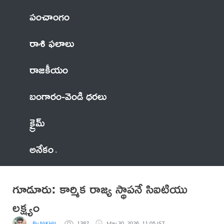
పంచాంగం
రాశి ఫలాలు
రాజకీయం
బంగారం-వెండి ధరలు
క్రైమ్
అనేకం
గూడూరు: కార్మిక రాజ్య స్థాపనే సిఐటియు
లక్ష్యం
By NIKHIL
1387
May 30, 2026, 11:05 IST