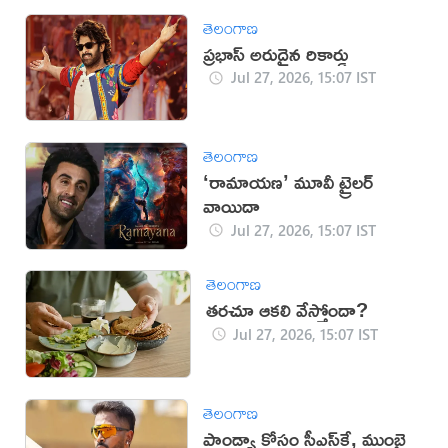
తెలంగాణ
ప్రభాస్ అరుదైన రికార్డు
Jul 27, 2026, 15:07 IST
తెలంగాణ
‘రామాయణ’ మూవీ ట్రైలర్
వాయిదా
Jul 27, 2026, 15:07 IST
తెలంగాణ
తరచూ ఆకలి వేస్తోందా?
Jul 27, 2026, 15:07 IST
తెలంగాణ
పాండ్యా కోసం సీఎస్‌కే, ముంబై