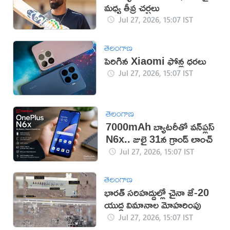
మధ్య తీవ్ర చర్చలు
Jul 27, 2026, 15:07 IST
తెలంగాణ
పెరిగిన Xiaomi ఫోన్ల ధరలు
Jul 27, 2026, 15:07 IST
తెలంగాణ
7000mAh బ్యాటరీతో వన్‌ప్లస్
N6x.. జులై 31న గ్రాండ్ లాంచ్
Jul 27, 2026, 15:07 IST
తెలంగాణ
భారత్ సరిహద్దుల్లో చైనా జే-20
యుద్ధ విమానాల మోహరింపు
Jul 27, 2026, 15:07 IST