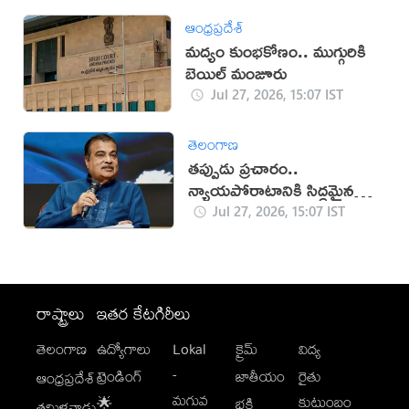
ఆంధ్రప్రదేశ్
మద్యం కుంభకోణం.. ముగ్గురికి
బెయిల్ మంజూరు
Jul 27, 2026, 15:07 IST
తెలంగాణ
తప్పుడు ప్రచారం..
న్యాయపోరాటానికి సిద్ధమైన
గడ్కరీ!
Jul 27, 2026, 15:07 IST
రాష్ట్రాలు
ఇతర కేటగిరీలు
తెలంగాణ
ఉద్యోగాలు
Lokal
క్రైమ్
విద్య
-
ట్రెండింగ్
జాతీయం
రైతు
ఆంధ్రప్రదేశ్
మగువ
కుటుంబం
🌟
భక్తి
తమిళనాడు