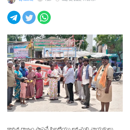
కార్మిక రాజ్యం స్థాపనే సిఐటియు లక్ష్యమని నాయకులు