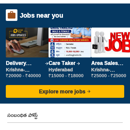
Jobs near you
Delivery
Care Taker
Area Sales
Executive
Manager (Field
Krishna-
Hyderabad
Krishna-
vijayawada
vijayawada
Sales)
₹20000 - ₹40000
₹15000 - ₹18000
₹25000 - ₹25000
Explore more jobs
సంబంధిత పోస్ట్