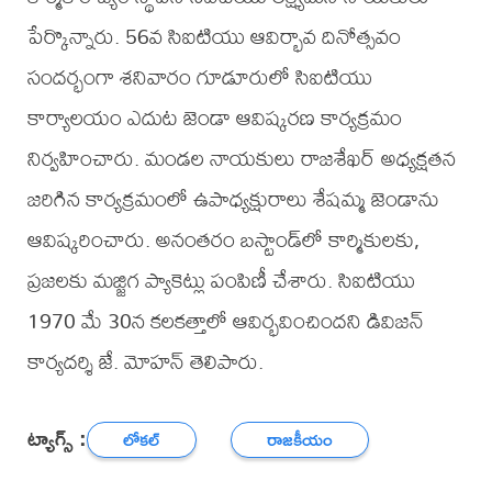
పేర్కొన్నారు. 56వ సిఐటియు ఆవిర్భావ దినోత్సవం
సందర్భంగా శనివారం గూడూరులో సిఐటియు
కార్యాలయం ఎదుట జెండా ఆవిష్కరణ కార్యక్రమం
నిర్వహించారు. మండల నాయకులు రాజశేఖర్ అధ్యక్షతన
జరిగిన కార్యక్రమంలో ఉపాధ్యక్షురాలు శేషమ్మ జెండాను
ఆవిష్కరించారు. అనంతరం బస్టాండ్‌లో కార్మికులకు,
ప్రజలకు మజ్జిగ ప్యాకెట్లు పంపిణీ చేశారు. సిఐటియు
1970 మే 30న కలకత్తాలో ఆవిర్భవించిందని డివిజన్
కార్యదర్శి జే. మోహన్ తెలిపారు.
ట్యాగ్స్ :
లోకల్
రాజకీయం