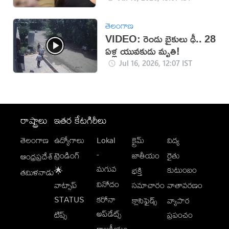
తెలంగాణ
VIDEO: రెండు బైకులు ఢీ.. 28
ఏళ్ల యువకుడు మృతి!
Jul 16, 2026, 12:07 IST
రాష్ట్రాలు
ఇతర కేటగిరీలు
తెలంగాణ
ఉద్యోగాలు
Lokal
క్రైమ్
విద్య
-
ట్రెండింగ్
జాతీయం
రైతు
ఆంధ్రప్రదేశ్
మగువ
కుటుంబం
🌟
భక్తి
తమిళనాడు
వినోదం
వాట్సాప్
సమాచారం
వాతావరణం
STATUS
కరోనా
క్లాసిఫైడ్స్
వ్యాపార
అప్‌డేట్స్
టిప్స్
ప్రపంచం
రాజకీయం