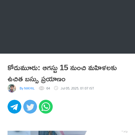
Thatstelugu
బిగ్ బాస్
అనేకం
కోడుమూరు: ఆగస్టు 15 నుంచి మహిళలకు
ఉచిత బస్సు ప్రయాణం
By NIKHIL
64
Jul 05, 2025, 01:07 IST