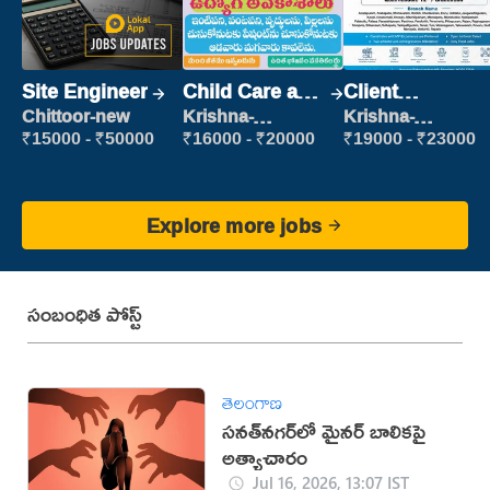
Site Engineer
Child Care and
Client
Patient care
Relationship
Chittoor-new
Krishna-
Krishna-
vijayawada
vijayawada
Executive
₹15000 - ₹50000
₹16000 - ₹20000
₹19000 - ₹23000
Explore more jobs
సంబంధిత పోస్ట్
తెలంగాణ
సనత్‌నగర్‌లో మైనర్‌ బాలికపై
అత్యాచారం
Jul 16, 2026, 13:07 IST