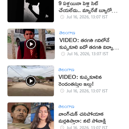
9 ఏళ్లయినా పెళ్లి సెట్
చేయలేదు.. మ్యారేజ్ బ్యూరోకి
జరిమానా
Jul 16, 2026, 13:07 IST
తెలంగాణ
VIDEO: తరగతి గదిలోనే
కుప్పకూలి ఐదో తరగతి విద్యార్థి
మృతి
Jul 16, 2026, 13:07 IST
తెలంగాణ
VIDEO: కుప్పకూలిన
రెండంతస్తుల ఇల్లు!
Jul 16, 2026, 13:07 IST
తెలంగాణ
వాంగ్‌చుక్ చనిపోయాక
మద్దతిస్తారా: నటి సోనాక్షి
Jul 16, 2026, 13:07 IST