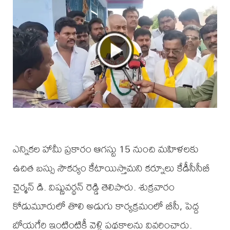
ఎన్నికల హామీ ప్రకారం ఆగస్టు 15 నుంచి మహిళలకు
ఉచిత బస్సు సౌకర్యం కేటాయిస్తామని కర్నూలు కేడీసీసీబీ
చైర్మన్ డి. విష్ణువర్థన్ రెడ్డి తెలిపారు. శుక్రవారం
కోడుమూరులో తొలి అడుగు కార్యక్రమంలో బీసీ, పెద్ద
బోయగేరి ఇంటింటికీ వెళ్లి పథకాలను వివరించారు.