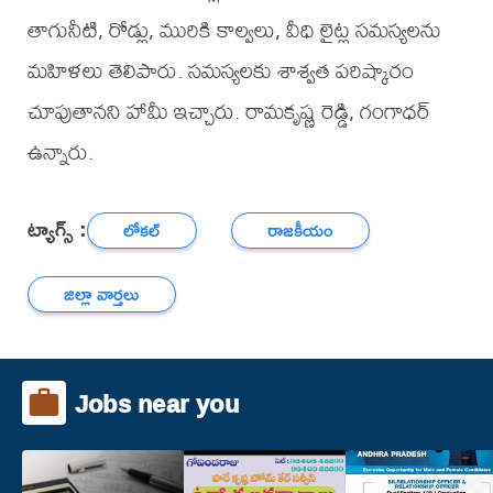
తాగునీటి, రోడ్లు, మురికి కాల్వలు, వీధి లైట్ల సమస్యలను
మహిళలు తెలిపారు. సమస్యలకు శాశ్వత పరిష్కారం
చూపుతానని హామీ ఇచ్చారు. రామకృష్ణ రెడ్డి, గంగాధర్
ఉన్నారు.
ట్యాగ్స్ :
లోకల్
రాజకీయం
జిల్లా వార్తలు
Jobs near you