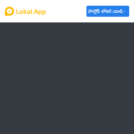
డౌన్లోడ్ లోకల్ యాప్
ఆంధ్రప్రదేశ్
తెలంగాణ
ఉద్యోగాలు
ట్రెండింగ్
వాతావరణం
బడ్జెట్ 2023-24
🌟 వాట్సాప్ STATUS