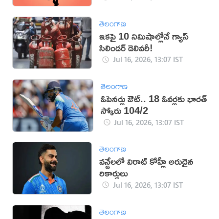
తెలంగాణ
ఇకపై 10 నిమిషాల్లోనే గ్యాస్
సిలిండర్ డెలివరీ!
Jul 16, 2026, 13:07 IST
తెలంగాణ
ఓపెనర్లు ఔట్‌.. 18 ఓవర్లకు భారత్‌
స్కోరు 104/2
Jul 16, 2026, 13:07 IST
తెలంగాణ
వన్డేలలో విరాట్ కోహ్లీ అరుదైన
రికార్డులు
Jul 16, 2026, 13:07 IST
తెలంగాణ