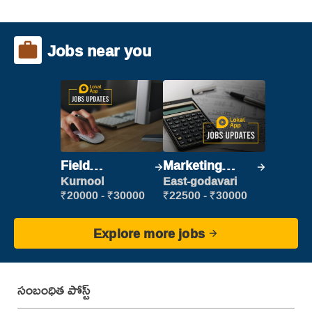
Jobs near you
Field
Marketing
Marketing
Executive
Kurnool
East-godavari
Executive
₹20000 - ₹30000
₹22500 - ₹30000
Explore more jobs
సంబంధిత పోస్ట్