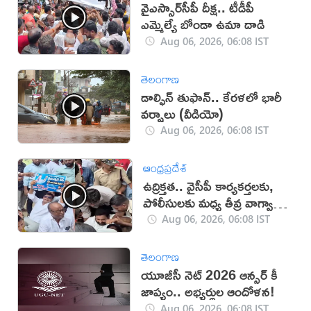
వైఎస్సార్‌సీపీ దీక్ష.. టీడీపీ
ఎమ్మెల్యే బోండా ఉమా దాడి
Aug 06, 2026, 06:08 IST
తెలంగాణ
డాల్ఫిన్ తుఫాన్.. కేరళలో భారీ
వర్షాలు (వీడియో)
Aug 06, 2026, 06:08 IST
ఆంధ్రప్రదేశ్
ఉద్రిక్తత.. వైసీపీ కార్యకర్తలకు,
పోలీసులకు మధ్య తీవ్ర వాగ్వాదం
(VIDEO)
Aug 06, 2026, 06:08 IST
తెలంగాణ
యూజీసీ నెట్ 2026 ఆన్సర్ కీ
జాప్యం.. అభ్యర్థుల ఆందోళన!
Aug 06, 2026, 06:08 IST