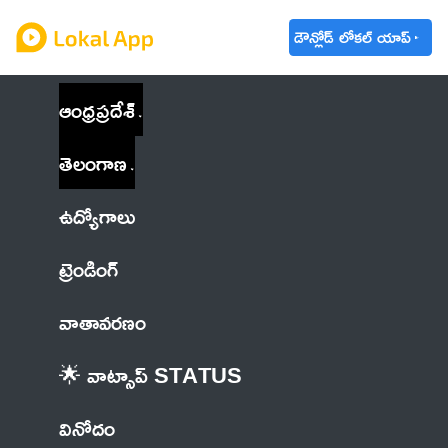
డౌన్లోడ్ లోకల్ యాప్
ఆంధ్రప్రదేశ్
తెలంగాణ
ఉద్యోగాలు
ట్రెండింగ్
వాతావరణం
🌟 వాట్సాప్ STATUS
వినోదం