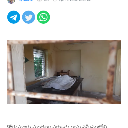
కోడుమూరు మండలం వర్కూరు గ్రామ సమీపంలోని