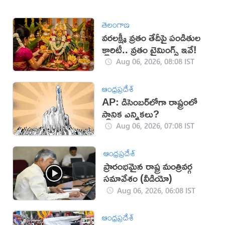
తెలంగాణ
వరలక్ష్మీ వ్రతం తేదీపై పండితుల
క్లారిటీ.. వ్రతం టైమింగ్స్ ఇవే!
Aug 06, 2026, 08:08 IST
ఆంధ్రప్రదేశ్
AP: డిసెంబర్‌లోగా రాష్ట్రంలో
స్థానిక ఎన్నికలు?
Aug 06, 2026, 07:08 IST
ఆంధ్రప్రదేశ్
ప్రారంభమైన రాష్ట్ర మంత్రివర్గ
సమావేశం (వీడియో)
Aug 06, 2026, 06:08 IST
ఆంధ్రప్రదేశ్