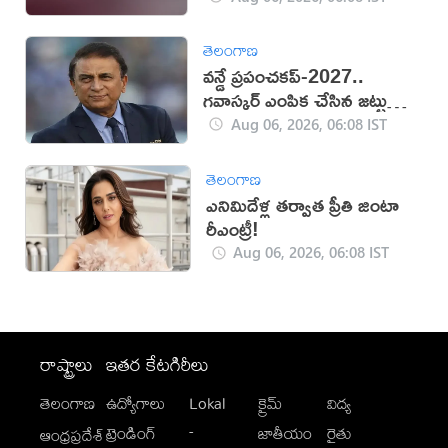
తెలంగాణ
వన్డే ప్రపంచకప్‌-2027..
గవాస్కర్ ఎంపిక చేసిన జట్టు
ఇదే!
Aug 06, 2026, 06:08 IST
తెలంగాణ
ఎనిమిదేళ్ల తర్వాత ప్రీతి జింటా
రీఎంట్రీ!
Aug 06, 2026, 06:08 IST
రాష్ట్రాలు
ఇతర కేటగిరీలు
తెలంగాణ
ఉద్యోగాలు
Lokal
క్రైమ్
విద్య
-
ట్రెండింగ్
జాతీయం
రైతు
ఆంధ్రప్రదేశ్