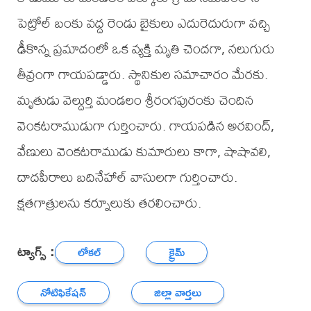
పెట్రోల్ బంకు వద్ద రెండు బైకులు ఎదురెదురుగా వచ్చి
ఢీకొన్న ప్రమాదంలో ఒక వ్యక్తి మృతి చెందగా, నలుగురు
తీవ్రంగా గాయపడ్డారు. స్థానికుల సమాచారం మేరకు.
మృతుడు వెల్దుర్తి మండలం శ్రీరంగపురంకు చెందిన
వెంకటరాముడుగా గుర్తించారు. గాయపడిన అరవింద్,
వేణులు వెంకటరాముడు కుమారులు కాగా, షాషావలి,
దాదపీరాలు బదినేహాల్ వాసులగా గుర్తించారు.
క్షతగాత్రులను కర్నూలుకు తరలించారు.
ట్యాగ్స్ :
లోకల్
క్రైమ్
నోటిఫికేషన్
జిల్లా వార్తలు