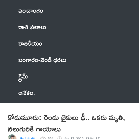
పంచాంగం
రాశి ఫలాలు
రాజకీయం
బంగారం-వెండి ధరలు
క్రైమ్
అనేకం
కోడుమూరు: రెండు బైకులు ఢీ.. ఒకరు మృతి,
నలుగురికి గాయాలు
By NIKHIL
564
Apr 17, 2025, 12:04 IST