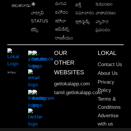
మగువ
కుటుంబం
🌟
భక్తి
తమిళనాడు
వినోదం
వాట్సాప్
సమాచారం
వాతావరణం
STATUS
కరోనా
క్లాసిఫైడ్స్
వ్యాపార
అప్‌డేట్స్
టిప్స్
ప్రపంచం
రాజకీయం
OUR
LOKAL
OTHER
Contact Us
WEBSITES
About Us
Privacy
getlokalapp.com
Policy
tamil.getlokalapp.com
Terms &
Conditions
Advertise
with us