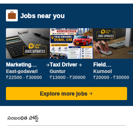
Jobs near you
Marketing
Taxi Driver
Field
Executive
Marketing
East-godavari
Guntur
Kurnool
Executive
₹22500 - ₹30000
₹13000 - ₹30000
₹20000 - ₹30000
Explore more jobs
సంబంధిత పోస్ట్