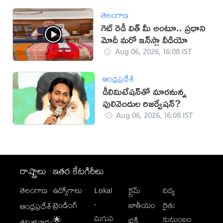
తెలంగాణ
గెట్ రెడీ విత్ మీ అంటూ.. ప్రధాని
మోదీ మరో ఇన్‌స్టా వీడియో
Aug 06, 2026, 16:08 IST
ఆంధ్రప్రదేశ్
డీలిమిటేషన్‌తో మారనున్న
పులివెందుల రిజర్వేషన్?
Aug 06, 2026, 16:08 IST
రాష్ట్రాలు
ఇతర కేటగిరీలు
తెలంగాణ
ఉద్యోగాలు
Lokal
క్రైమ్
విద్య
-
ట్రెండింగ్
జాతీయం
రైతు
ఆంధ్రప్రదేశ్
మగువ
కుటుంబం
🌟
భక్తి
తమిళనాడు