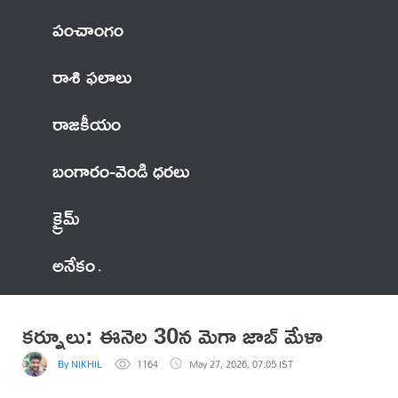
పంచాంగం
రాశి ఫలాలు
రాజకీయం
బంగారం-వెండి ధరలు
క్రైమ్
అనేకం
కర్నూలు: ఈనెల 30న మెగా జాబ్ మేళా
By NIKHIL
1164
May 27, 2026, 07:05 IST