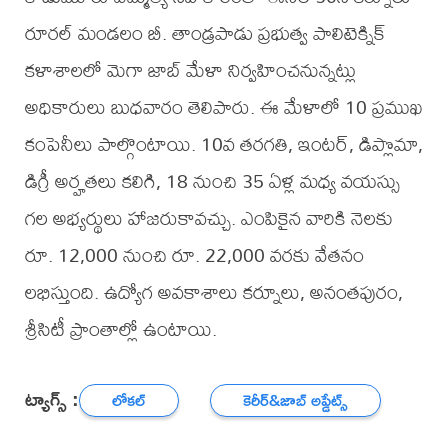
రూరల్ మండలం బీ. తాండ్రపాడు ప్రభుత్వ పాలిటెక్నిక్
కళాశాలలో మెగా జాబ్ మేళా నిర్వహించనున్నట్లు
అధికారులు బుధవారం తెలిపారు. ఈ మేళాలో 10 ప్రముఖ
కంపెనీలు పాల్గొంటాయి. 10వ తరగతి, ఇంటర్, డిప్లొమా,
డిగ్రీ అర్హతలు కలిగి, 18 నుంచి 35 ఏళ్ల మధ్య వయస్సు
గల అభ్యర్థులు హాజరుకావచ్చు. ఎంపికైన వారికి నెలకు
రూ. 12,000 నుంచి రూ. 22,000 వరకు వేతనం
లభిస్తుంది. ఉద్యోగ అవకాశాలు కర్నూలు, అనంతపురం,
శ్రీసిటీ ప్రాంతాల్లో ఉంటాయి.
ట్యాగ్స్ :
లోకల్
కెరీర్‌&జాబ్ అప్డేట్స్