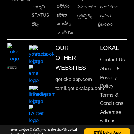
వినోదం
వాట్సాప్
సమాచారం
వాతావరణం
STATUS
కరోనా
క్లాసిఫైడ్స్
వ్యాపార
అప్‌డేట్స్
టిప్స్
ప్రపంచం
రాజకీయం
OUR
LOKAL
OTHER
Contact Us
WEBSITES
About Us
Privacy
getlokalapp.com
Policy
tamil.getlokalapp.com
Terms &
Conditions
Advertise
with us
Sitemap
తాజా వార్తలు & ఉద్యోగాలను పొందడానికి Lokal
డౌన్లోడ్ Lokal App