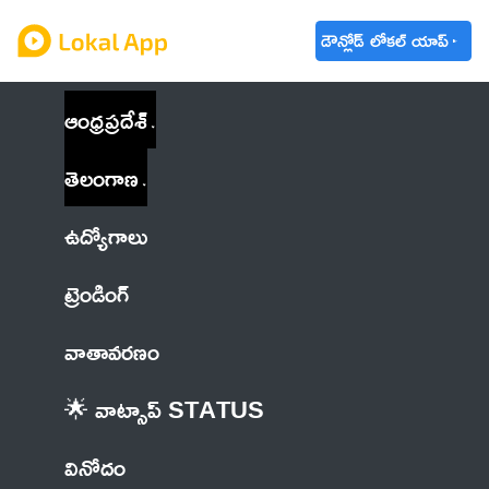
డౌన్లోడ్ లోకల్ యాప్
ఆంధ్రప్రదేశ్
తెలంగాణ
ఉద్యోగాలు
ట్రెండింగ్
వాతావరణం
🌟 వాట్సాప్ STATUS
వినోదం