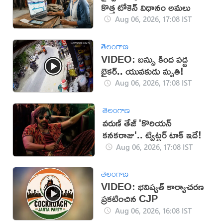
కొత్త టోకెన్ విధానం అమలు
Aug 06, 2026, 17:08 IST
తెలంగాణ
VIDEO: బస్సు కింద పడ్డ
బైకర్.. యువకుడు మృతి!
Aug 06, 2026, 17:08 IST
తెలంగాణ
వరుణ్ తేజ్ 'కొరియన్
కనకరాజు'.. ట్విట్టర్ టాక్ ఇదే!
Aug 06, 2026, 17:08 IST
తెలంగాణ
VIDEO: భవిష్యత్ కార్యాచరణ
ప్రకటించిన CJP
Aug 06, 2026, 16:08 IST