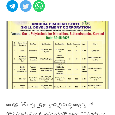
ఆంధ్రప్రదేశ్ రాష్ట్ర నైపుణ్యాభివృద్ధి సంస్థ ఆధ్వర్యంలో,
కోడుమూరు ఎమ్మెల్యే సహకారంతో ఈనెల 30న కర్నూలు