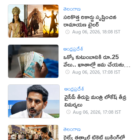
తెలంగాణ
సరికొత్త రికార్డు సృష్టించిన
రామాయణ ట్రైలర్‌
Aug 06, 2026, 18:08 IST
ఆంధ్రప్రదేశ్
ఒక్కో కుటుంబానికి రూ.25
వేలు.. ఖాతాల్లో జ‌మ చేయ‌నున్న
ప్ర‌భుత్వం..!
Aug 06, 2026, 17:08 IST
ఆంధ్రప్రదేశ్
వైసీపీ తీరుపై మంత్రి లోకేష్ తీవ్ర
విమర్శలు
Aug 06, 2026, 17:08 IST
తెలంగాణ
రైల్వే తత్కాల్ టికెట్ బుకింగ్‌లో