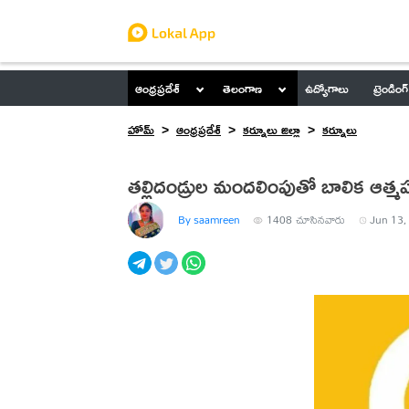
ఆంధ్రప్రదేశ్
తెలంగాణ
ఉద్యోగాలు
ట్రెండింగ్
హోమ్
ఆంధ్రప్రదేశ్
కర్నూలు జిల్లా
కర్నూలు
తల్లిదండ్రుల మందలింపుతో బాలిక ఆత్
By saamreen
1408
చూసినవారు
Jun 13,