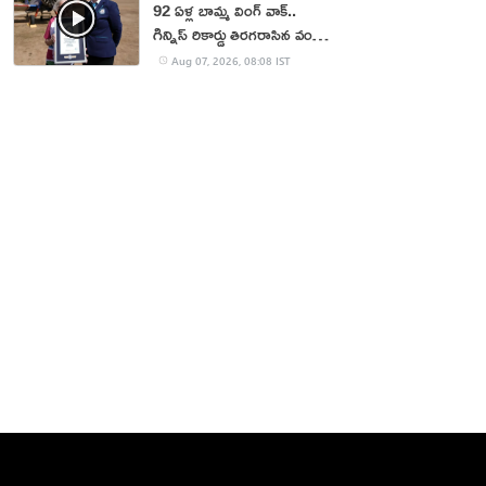
92 ఏళ్ల బామ్మ వింగ్ వాక్..
గిన్నిస్ రికార్డు తిరగరాసిన వండర్
ఉమెన్
Aug 07, 2026, 08:08 IST