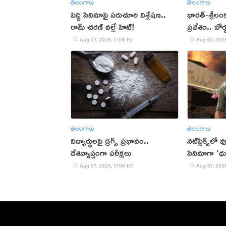
తెలంగాణ
తెలంగాణ
పెద్ది సినిమాపై పరుచూరి విశ్లేషణ..
భారత్-శ్రీలం
రామ్ చరణ్ వల్లే హిట్!
ప్రవేశం.. బోర
Aug 07, 2026, 17:08 IST
Aug 07, 2026
తెలంగాణ
తెలంగాణ
విద్యార్థులపై డ్రగ్స్ ప్రభావం..
నెట్‌ఫ్లిక్స్‌లో
దేశవ్యాప్తంగా పరీక్షలు
సినిమాగా ‘ధు
Aug 07, 2026, 17:08 IST
Aug 07, 2026