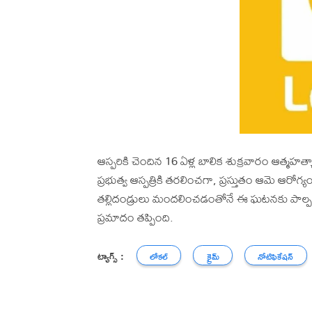
ఆస్పరికి చెందిన 16 ఏళ్ల బాలిక శుక్రవారం ఆత్మహత్
ప్రభుత్వ ఆస్పత్రికి తరలించగా, ప్రస్తుతం ఆమె ఆ
తల్లిదండ్రులు మందలించడంతోనే ఈ ఘటనకు పాల్పడినట
ప్రమాదం తప్పింది.
ట్యాగ్స్ :
లోకల్
క్రైమ్
నోటిఫికేషన్