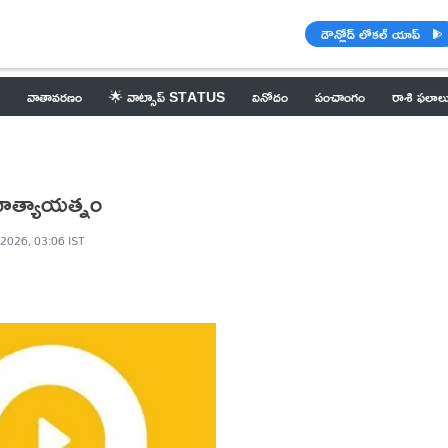
డౌన్లోడ్ లోకల్ యాప్
వాతావరణం
🌟 వాట్సాప్ STATUS
వినోదం
పంచాంగం
రాశి ఫలాల
మహత్యాయత్నం
 2026, 03:06 IST