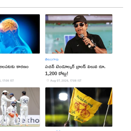
తెలంగాణ
 అలసటకు కారణం
సచిన్ టెండూల్కర్ బ్రాండ్ విలువ రూ.
1,200 కోట్లు!
, 17:08 IST
Aug 07, 2026, 17:08 IST