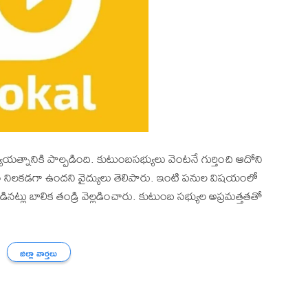
యాయత్నానికి పాల్పడింది. కుటుంబసభ్యులు వెంటనే గుర్తించి ఆదోని
రోగ్యం నిలకడగా ఉందని వైద్యులు తెలిపారు. ఇంటి పనుల విషయంలో
్లు బాలిక తండ్రి వెల్లడించారు. కుటుంబ సభ్యుల అప్రమత్తతతో
జిల్లా వార్తలు