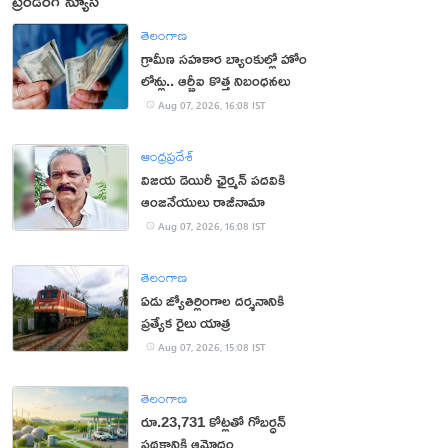
ట్రెండింగ్ న్యూస్
తెలంగాణ
గ్రామీణ సహకార బ్యాంకుల్లో హోం
లోన్లు.. ఆర్బీఐ కొత్త నిబంధనలు
Aug 07, 2026, 16:08 IST
ఆంధ్రప్రదేశ్
విజయ డెయిరీ ఛైర్మన్ పదవికి
ఆంజనేయులు రాజీనామా
Aug 07, 2026, 16:08 IST
తెలంగాణ
ఏడు జ్యోతిర్లింగాల దర్శనానికి
ప్రత్యేక రైలు యాత్ర
Aug 07, 2026, 15:08 IST
తెలంగాణ
రూ.23,731 కోట్లతో గోబర్ధన్
పథకానికి ఆమోదం