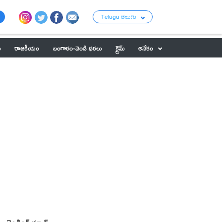
Telugu తెలుగు
ు
రాజకీయం
బంగారం-వెండి ధరలు
క్రైమ్
అనేకం