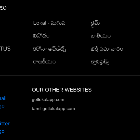
ీలు
Lokal - మగువ
క్రైమ్
వినోదం
జాతీయం
TATUS
కరోనా అప్‌డేట్స్
భక్తి సమాచారం
రాజకీయం
క్లాసిఫైడ్స్
OUR OTHER WEBSITES
getlokalapp.com
tamil.getlokalapp.com