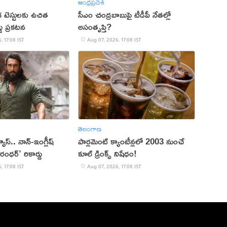
ఆంధ్రప్రదేశ్
క టెస్టులకు ఉచిత
సీఎం చంద్రబాబుపై టీడీపీ నేతల్లో
్డు ప్రకటన
అసంతృప్తి?
, 17:08 IST
Aug 07, 2026, 17:08 IST
తెలంగాణ
 వ్యూస్.. నాన్-ఇంగ్లీష్
పార్లమెంట్ క్యాంటీన్లలో 2003 నుంచే
రంధర్’ రికార్డు
కూల్ డ్రింక్స్ నిషేధం!
, 17:08 IST
Aug 07, 2026, 17:08 IST