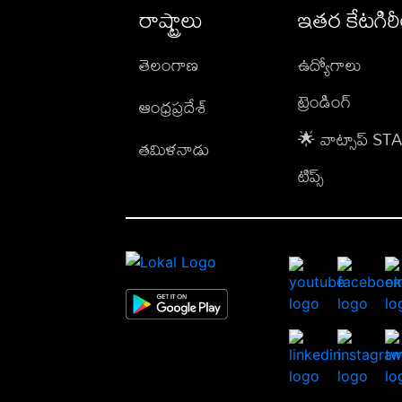
రాష్ట్రాలు
ఇతర కేటగిర
తెలంగాణ
ఉద్యోగాలు
ట్రెండింగ్
ఆంధ్రప్రదేశ్
🌟 వాట్సాప్ S
తమిళనాడు
టిప్స్