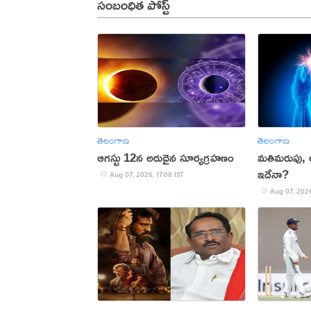
సంబంధిత పోస్ట్
తెలంగాణ
తెలంగాణ
ఆగస్టు 12న అరుదైన సూర్యగ్రహణం
మతిమరుపు,
ఇదేనా?
Aug 07, 2026, 17:08 IST
Aug 07, 2026