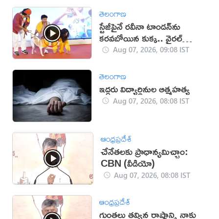
తెలంగాణ
స్టేజీపైనే రవీనా టాండన్‌ను
కరవబోయిన కుక్క.. వైరల్
వీడియో
Aug 07, 2026, 09:08 IST
తెలంగాణ
ఇద్దరు విద్యార్థినుల ఆత్మహత్య
Aug 07, 2026, 08:08 IST
ఆంధ్రప్రదేశ్
చేనేతలకు ప్రాధాన్యమిచ్చాం:
CBN (వీడియో)
Aug 07, 2026, 08:08 IST
ఆంధ్రప్రదేశ్
గుంతలు తవ్విన రాష్ట్రాన్ని నాకు