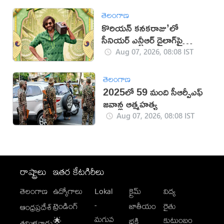
తెలంగాణ
కొరియన్ కనకరాజు’లో
సీనియర్ ఎన్టీఆర్ డైలాగ్‌పై
వివాదం!
Aug 07, 2026, 08:08 IST
తెలంగాణ
2025లో 59 మంది సీఆర్పీఎఫ్
జ‌వాన్ల ఆత్మ‌హ‌త్య
Aug 07, 2026, 08:08 IST
రాష్ట్రాలు
ఇతర కేటగిరీలు
తెలంగాణ
ఉద్యోగాలు
Lokal
క్రైమ్
విద్య
-
ట్రెండింగ్
జాతీయం
రైతు
ఆంధ్రప్రదేశ్
మగువ
కుటుంబం
🌟
భక్తి
తమిళనాడు