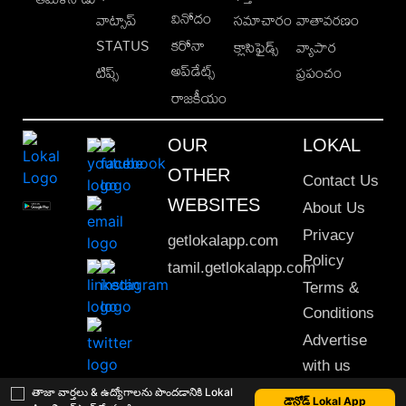
వినోదం
వాట్సాప్
సమాచారం
వాతావరణం
STATUS
కరోనా
క్లాసిఫైడ్స్
వ్యాపార
అప్‌డేట్స్
టిప్స్
ప్రపంచం
రాజకీయం
OUR
LOKAL
OTHER
Contact Us
WEBSITES
About Us
Privacy
getlokalapp.com
Policy
tamil.getlokalapp.com
Terms &
Conditions
Advertise
with us
Sitemap
తాజా వార్తలు & ఉద్యోగాలను పొందడానికి Lokal
డౌన్లోడ్ Lokal App