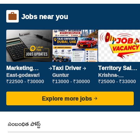
Jobs near you
Marketing
Taxi Driver
Territory Sales
Executive
Manager
East-godavari
Guntur
Krishna-
vijayawada
₹22500 - ₹30000
₹13000 - ₹30000
₹25000 - ₹33000
Explore more jobs
సంబంధిత పోస్ట్