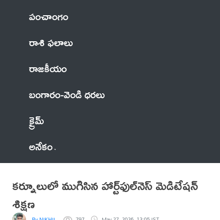
పంచాంగం
రాశి ఫలాలు
రాజకీయం
బంగారం-వెండి ధరలు
క్రైమ్
అనేకం
కర్నూలులో ముగిసిన హార్ట్‌ఫుల్‌నెస్ మెడిటేషన్
శిక్షణ
By NIKHIL
797
May 27, 2026, 13:05 IST