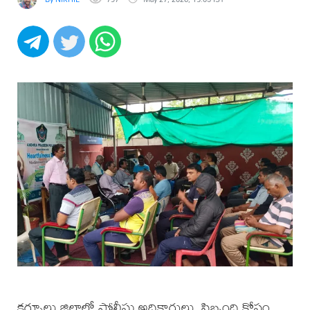
కర్నూలు జిల్లాలో పోలీసు అధికారులు, సిబ్బంది కోసం