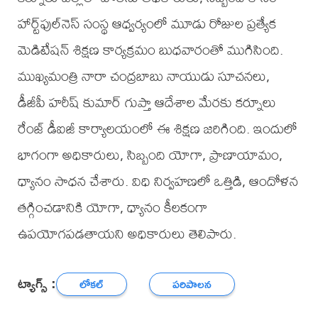
హార్ట్‌ఫుల్‌నెస్ సంస్థ ఆధ్వర్యంలో మూడు రోజుల ప్రత్యేక
మెడిటేషన్ శిక్షణ కార్యక్రమం బుధవారంతో ముగిసింది.
ముఖ్యమంత్రి నారా చంద్రబాబు నాయుడు సూచనలు,
డీజీపీ హరీష్ కుమార్ గుప్తా ఆదేశాల మేరకు కర్నూలు
రేంజ్ డీఐజీ కార్యాలయంలో ఈ శిక్షణ జరిగింది. ఇందులో
భాగంగా అధికారులు, సిబ్బంది యోగా, ప్రాణాయామం,
ధ్యానం సాధన చేశారు. విధి నిర్వహణలో ఒత్తిడి, ఆందోళన
తగ్గించడానికి యోగా, ధ్యానం కీలకంగా
ఉపయోగపడతాయని అధికారులు తెలిపారు.
ట్యాగ్స్ :
లోకల్
పరిపాలన