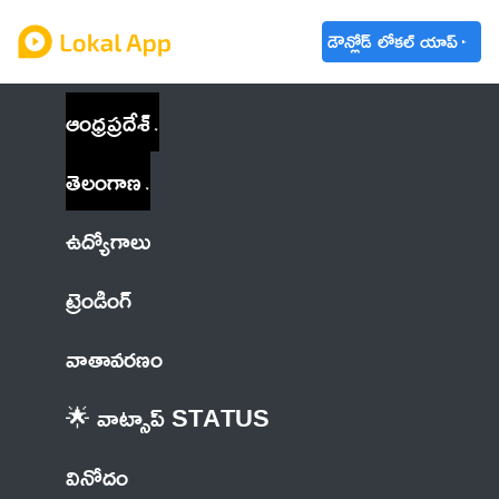
డౌన్లోడ్ లోకల్ యాప్
ఆంధ్రప్రదేశ్
తెలంగాణ
ఉద్యోగాలు
ట్రెండింగ్
వాతావరణం
🌟 వాట్సాప్ STATUS
వినోదం