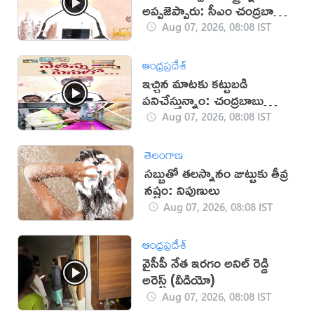
అప్పజెప్పారు: సీఎం చంద్రబాబు
(వీడియో)
Aug 07, 2026, 08:08 IST
ఆంధ్రప్రదేశ్
ఇచ్చిన మాటకు కట్టుబడి
పనిచేస్తున్నాం: చంద్రబాబు
(వీడియో)
Aug 07, 2026, 08:08 IST
తెలంగాణ
సబ్బుతో తలస్నానం జుట్టుకు తీవ్ర
నష్టం: నిపుణులు
Aug 07, 2026, 08:08 IST
ఆంధ్రప్రదేశ్
వైసీపీ నేత ఇరగం అనిల్ రెడ్డి
అరెస్ట్ (వీడియో)
Aug 07, 2026, 08:08 IST