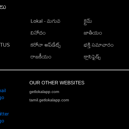
ీలు
Lokal - మగువ
క్రైమ్
వినోదం
జాతీయం
TATUS
కరోనా అప్‌డేట్స్
భక్తి సమాచారం
రాజకీయం
క్లాసిఫైడ్స్
OUR OTHER WEBSITES
getlokalapp.com
tamil.getlokalapp.com