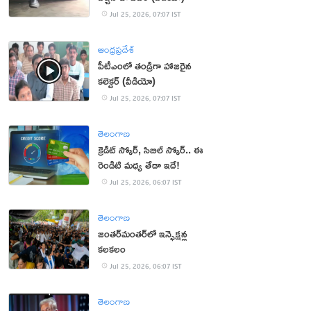
Jul 25, 2026, 07:07 IST
ఆంధ్రప్రదేశ్
పీటీఎంలో తండ్రిగా హాజరైన
కలెక్టర్ (వీడియో)
Jul 25, 2026, 07:07 IST
తెలంగాణ
క్రెడిట్ స్కోర్, సిబిల్ స్కోర్.. ఈ
రెండిటి మధ్య తేడా ఇదే!
Jul 25, 2026, 06:07 IST
తెలంగాణ
జంతర్‌మంతర్‌లో ఇన్ఫెక్షన్ల
కలకలం
Jul 25, 2026, 06:07 IST
తెలంగాణ