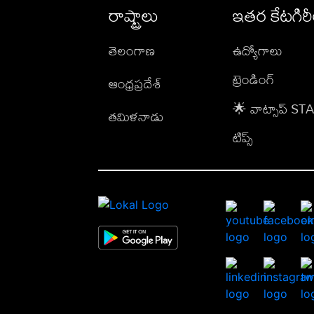
రాష్ట్రాలు
ఇతర కేటగిర
తెలంగాణ
ఉద్యోగాలు
ట్రెండింగ్
ఆంధ్రప్రదేశ్
🌟 వాట్సాప్ S
తమిళనాడు
టిప్స్