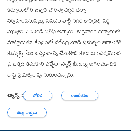
కర్నూలులోని బళ్లారి చౌరస్తా దగ్గర ధర్నా
నిర్వహించనున్నట్లు సిపిఎం పార్టీ నగర కార్యదర్శి వర్గ
సభ్యులు ఎస్ఎండి షరీఫ్ అన్నారు. శుక్రవారం కర్నూలులో
మాట్లాడుతూ కేంద్రంలో నరేంద్ర మోడీ ప్రభుత్వం ఆదానితో
కుమ్మక్కై సేఖి ఒప్పందాన్ని చేసుకొని కూటమి గవర్నమెంట్
పై ఒత్తిడి తీసుకొని వచ్చేలా స్మార్ట్ మీటర్లు బిగించడానికి
రాష్ట్ర ప్రభుత్వం పూనుకుందన్నారు.
ట్యాగ్స్ :
లోకల్
రాజకీయం
జిల్లా వార్తలు