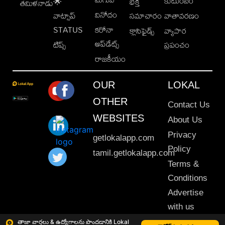
కుటుంబం
🌟
భక్తి
తమిళనాడు
వినోదం
వాట్సాప్
సమాచారం
వాతావరణం
STATUS
కరోనా
క్లాసిఫైడ్స్
వ్యాపార
అప్‌డేట్స్
టిప్స్
ప్రపంచం
రాజకీయం
OUR
LOKAL
OTHER
Contact Us
WEBSITES
About Us
Privacy
getlokalapp.com
Policy
tamil.getlokalapp.com
Terms &
Conditions
Advertise
with us
Sitemap
తాజా వార్తలు & ఉద్యోగాలను పొందడానికి Lokal