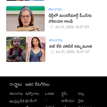
తెలంగాణ
ఢిల్లీలో మందిర్‌మార్గ్‌ పీఎస్‌కు
సోనియా గాంధీ
Jul 21, 2026, 16:07 IST
తెలంగాణ
నటి కేలి హాటిల్ కన్నుమూత
Jul 21, 2026, 16:07 IST
రాష్ట్రాలు
ఇతర కేటగిరీలు
తెలంగాణ
ఉద్యోగాలు
Lokal
క్రైమ్
విద్య
-
ట్రెండింగ్
జాతీయం
రైతు
ఆంధ్రప్రదేశ్
మగువ