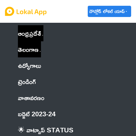
డౌన్లోడ్ లోకల్ యాప్
ఆంధ్రప్రదేశ్
తెలంగాణ
ఉద్యోగాలు
ట్రెండింగ్
వాతావరణం
బడ్జెట్ 2023-24
🌟 వాట్సాప్ STATUS