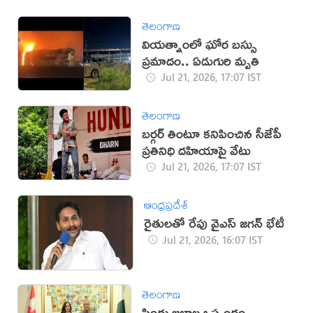
తెలంగాణ
వియత్నాంలో ఘోర బస్సు
ప్రమాదం.. ఏడుగురి మృతి
Jul 21, 2026, 17:07 IST
తెలంగాణ
బర్గర్ తింటూ కనిపించిన సీజేపీ
ప్రతినిధి దహియాపై వేటు
Jul 21, 2026, 17:07 IST
ఆంధ్రప్రదేశ్
రైతులతో రేపు వైఎస్ జగన్ భేటీ
Jul 21, 2026, 16:07 IST
తెలంగాణ
సింధు జలాల ఒప్పందం..