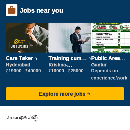
Jobs near you
Care Taker
Training cum
Public Area
Placement
Cleaner
Hyderabad
Krishna-
Guntur
vijayawada
₹19000 - ₹40000
₹10000 - ₹25000
Depends on
experience/work
Explore more jobs
సంబంధిత పోస్ట్