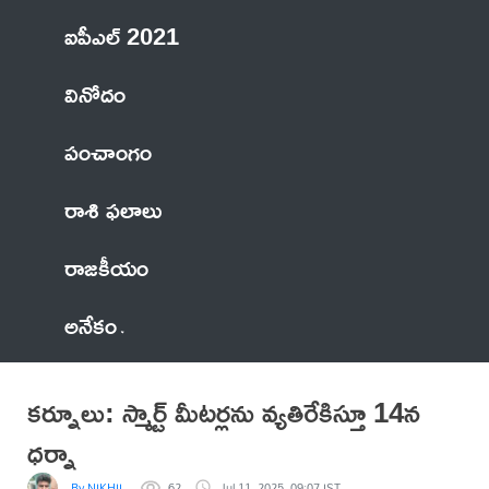
ఐపీఎల్ 2021
వినోదం
పంచాంగం
రాశి ఫలాలు
రాజకీయం
అనేకం
కర్నూలు: స్మార్ట్ మీటర్లను వ్యతిరేకిస్తూ 14న
ధర్నా
By NIKHIL
62
Jul 11, 2025, 09:07 IST