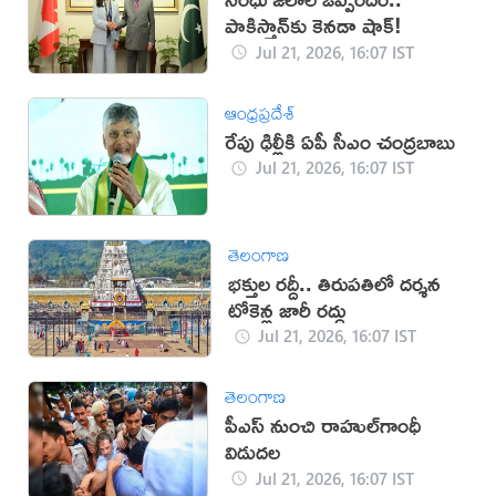
పాకిస్తాన్‌కు కెనడా షాక్!
Jul 21, 2026, 16:07 IST
ఆంధ్రప్రదేశ్
రేపు ఢిల్లీకి ఏపీ సీఎం చంద్రబాబు
Jul 21, 2026, 16:07 IST
తెలంగాణ
భక్తుల రద్దీ.. తిరుపతిలో దర్శన
టోకెన్ల జారీ రద్దు
Jul 21, 2026, 16:07 IST
తెలంగాణ
పీఎస్‌ నుంచి రాహుల్‌గాంధీ
విడుదల
Jul 21, 2026, 16:07 IST