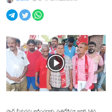
స్మార్ట్ మీటర్లను బిగించడాన్ని వ్యతిరేకిస్తూ జూలై 14న