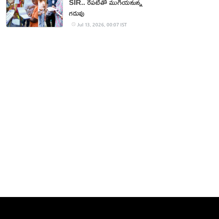
SIR.. రేపటితో ముగియనున్న
గడువు
Jul 13, 2026, 00:07 IST