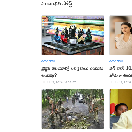
సంబంధిత పోస్ట్
తెలంగాణ
తెలంగాణ
వైష్ణవ ఆలయాల్లో నవగ్రహాలు ఎందుకు
బిగ్ బాస్ 10..
ఉండవు?
జోరుగా ఊహా
Jul 13, 2026, 14:07 IST
Jul 13, 2026,