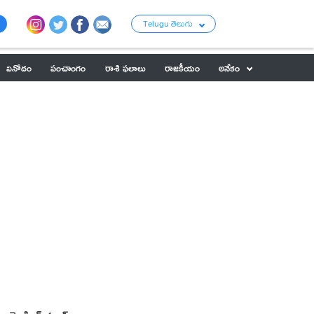
Telugu తెలుగు
వినోదం
పంచాంగం
రాశి ఫలాలు
రాజకీయం
అనేకం