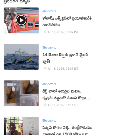
ట్రెండింగ్ న్యూస్
తెలంగాణ
కోణార్క్ ఎక్స్‌ప్రెస్‌లో ప్రయాణికుడికి
గుండెపోటు
Jul 13, 2026, 09:07 IST
తెలంగాణ
14 దేశాల దెబ్బకు డ్రాగన్ మైండ్
బ్లాక్!
Jul 13, 2026, 09:07 IST
తెలంగాణ
ఢిల్లీ జూలో అరుదైన ఘటన..
కృత్రిమ పద్ధతిలో మూడు కోబ్రా
పిల్లల జననం
Jul 13, 2026, 07:07 IST
తెలంగాణ
పెన్షన్‌ కోసం వెళ్తే.. తండ్రీకొడుకుల
ఖాతాలో రూ.1500 కోట్లు జమ