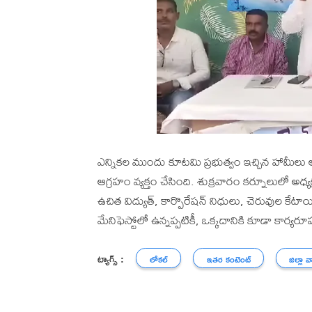
ఎన్నికల ముందు కూటమి ప్రభుత్వం ఇచ్చిన హామీల
ఆగ్రహం వ్యక్తం చేసింది. శుక్రవారం కర్నూలులో అధ్యక్ష
ఉచిత విద్యుత్, కార్పొరేషన్ నిధులు, చెరువుల కేటా
మేనిఫెస్టోలో ఉన్నప్పటికీ, ఒక్కదానికి కూడా కార్యరూ
ట్యాగ్స్ :
లోకల్
ఇతర కంటెంట్
జిల్లా వ