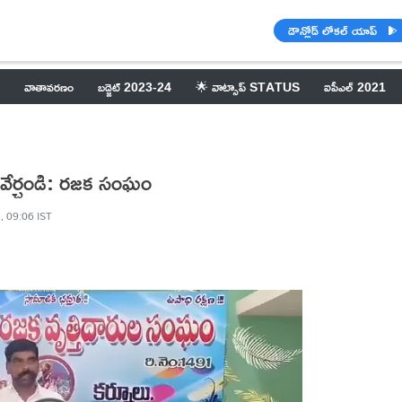
డౌన్లోడ్ లోకల్ యాప్
వాతావరణం
బడ్జెట్ 2023-24
🌟 వాట్సాప్ STATUS
ఐపీఎల్ 2021
ెరవేర్చండి: రజక సంఘం
, 09:06 IST