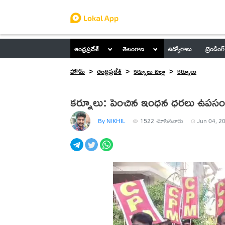
ఆంధ్రప్రదేశ్
తెలంగాణ
ఉద్యోగాలు
ట్రెండింగ్
హోమ్
ఆంధ్రప్రదేశ్
కర్నూలు జిల్లా
కర్నూలు
కర్నూలు: పెంచిన ఇంధన ధరలు ఉపసం
By NIKHIL
1522
చూసినవారు
Jun 04, 20