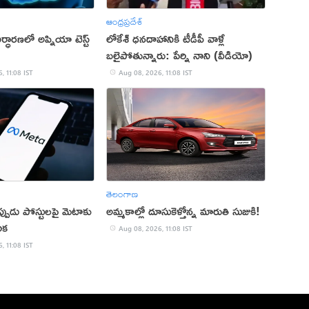
ఆంధ్రప్రదేశ్
నిర్ధారణలో అప్నియా టెస్ట్
లోకేశ్ ధనదాహానికి టీడీపీ వాళ్లే
బలైపోతున్నారు: పేర్ని నాని (వీడియో)
, 11:08 IST
Aug 08, 2026, 11:08 IST
తెలంగాణ
 తప్పుడు పోస్టులపై మెటాకు
అమ్మకాల్లో దూసుకెళ్తోన్న మారుతి సుజుకి!
ిక
Aug 08, 2026, 11:08 IST
, 11:08 IST