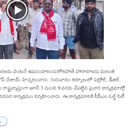
టగ్యాస్ ధరలను వెంటనే ఉపసంహరించుకోకపోతే పోరాటాలను మరింత
ి గౌస్ దేశాయ్ హెచ్చరించారు. గురువారం కర్నూలులో పెట్రోల్, డీజిల్,
ాష్ట్రవ్యాప్తంగా జూన్ 1 నుంచి 9 వరకు చేపట్టిన ప్రచార కార్యక్రమాల్లో
సన కార్యక్రమం నిర్వహించారు. ఈ కార్యక్రమానికి సీపీఎం ఓల్డ్ సిటీ
ు