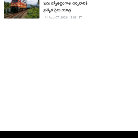
ఏడు జ్యోతిర్లింగాల దర్శనానికి
ప్రత్యేక రైలు యాత్ర
Aug 07, 2026, 15:08 IST