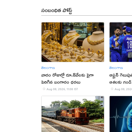
సంబంధిత పోస్ట్
తెలంగాణ
తెలంగాణ
వారం రోజుల్లో రూ.8వేలకు పైగా
ఆఫ్ఘన్ గెలుపుత
పెరిగిన బంగారం ధరలు
ఆశలకు గండి
Aug 08, 2026, 11:08 IST
Aug 08, 2026