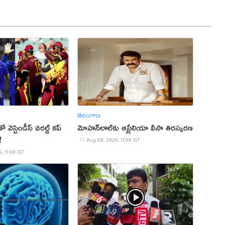
తెలంగాణ
ో వెస్టిండీస్ వరల్డ్ కప్
మోహన్‌లాల్‌కు ఆస్ట్రేలియా వీసా తిరస్కరణ
!
Aug 08, 2026, 11:08 IST
, 11:08 IST