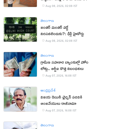
Aug 08, 2026, 02:08 IST
తెలంగాణ
జంతర్ మంతర్ వద్దే
నిరసనలెందుకు?: ఢిల్లీ హైకోర్టు
Aug 08, 2026, 02:08 IST
తెలంగాణ
గ్రామీణ సహకార బ్యాంకుల్లో హోం
లోన్లు.. ఆర్బీఐ కొత్త నిబంధనలు
Aug 07, 2026, 16:08 IST
ఆంధ్రప్రదేశ్
విజయ డెయిరీ ఛైర్మన్ పదవికి
ఆంజనేయులు రాజీనామా
Aug 07, 2026, 16:08 IST
తెలంగాణ