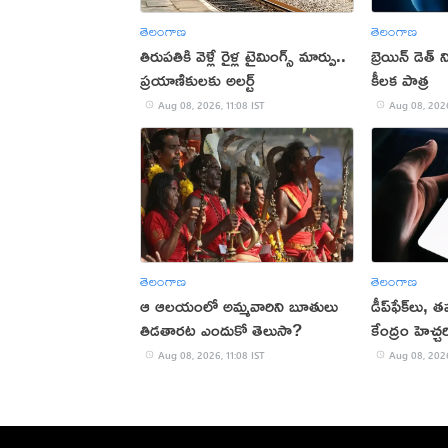
తెలంగాణ
తెలంగాణ
తిరుపతికి వెళ్లే రైళ్ల టైమింగ్స్ మార్పు..
బ్రెయిన్ డెత్ 
ప్రయాణికులకు అలర్ట్
కీలక పాత్ర
Aug 08, 2026, 11:08 IST
Aug 08, 2026
తెలంగాణ
తెలంగాణ
ఆ ఆలయంలో అమ్మవారిని బూతులు
డీప్‌ఫేక్‌లు,
తిడతారట ఎందుకో తెలుసా?
కేంద్రం హెచ్చర
Aug 08, 2026, 11:08 IST
Aug 08, 2026