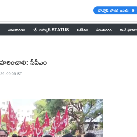
డౌన్లోడ్ లోకల్ యాప్
వాతావరణం
🌟 వాట్సాప్ STATUS
వినోదం
పంచాంగం
రాశి ఫలాల
హరించాలి: సీపీఎం
26, 09:06 IST