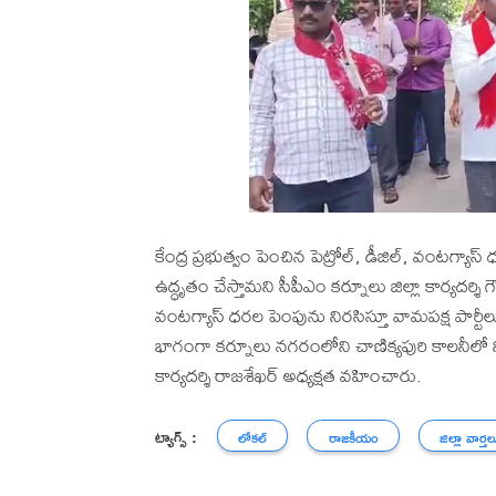
కేంద్ర ప్రభుత్వం పెంచిన పెట్రోల్, డీజిల్, వం
ఉద్ధృతం చేస్తామని సీపీఎం కర్నూలు జిల్లా కార్యదర్శ
వంటగ్యాస్ ధరల పెంపును నిరసిస్తూ వామపక్ష పార్టీలు ర
భాగంగా కర్నూలు నగరంలోని చాణిక్యపురి కాలనీలో నిర
కార్యదర్శి రాజశేఖర్ అధ్యక్షత వహించారు.
ట్యాగ్స్ :
లోకల్
రాజకీయం
జిల్లా వార్తల