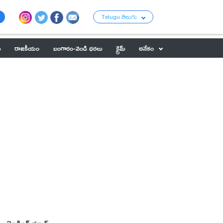
Telugu తెలుగు
ు
రాజకీయం
బంగారం-వెండి ధరలు
క్రైమ్
అనేకం