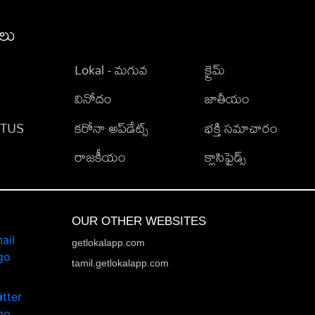
ీలు
Lokal - మగువ
క్రైమ్
వినోదం
జాతీయం
TATUS
కరోనా అప్‌డేట్స్
భక్తి సమాచారం
రాజకీయం
క్లాసిఫైడ్స్
OUR OTHER WEBSITES
getlokalapp.com
tamil.getlokalapp.com