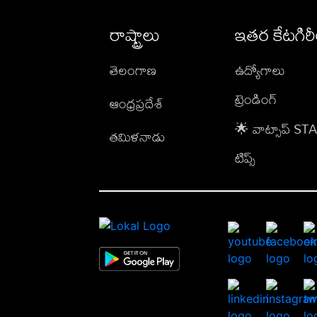
రాష్ట్రాలు
ఇతర కేటగిర
తెలంగాణ
ఉద్యోగాలు
ట్రెండింగ్
ఆంధ్రప్రదేశ్
🌟 వాట్సాప్ S
తమిళనాడు
టిప్స్