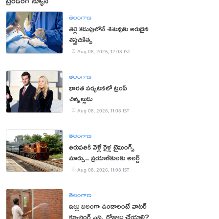
ట్రెండింగ్ న్యూస్
తెలంగాణ
తల్లి కడుపులోనే శిశువుకు అరుదైన
శస్త్రచికిత్స
Aug 08, 2026, 12:08 IST
తెలంగాణ
భారత పర్యటనలో ట్రంప్‌
చిన్నల్లుడు
Aug 08, 2026, 11:08 IST
తెలంగాణ
తిరుపతికి వెళ్లే రైళ్ల టైమింగ్స్
మార్పు.. ప్రయాణికులకు అలర్ట్
Aug 08, 2026, 11:08 IST
తెలంగాణ
ఇల్లు బలంగా ఉండాలంటే వాటర్
క్యూరింగ్ ఎన్ని రోజులు చేయాలి?