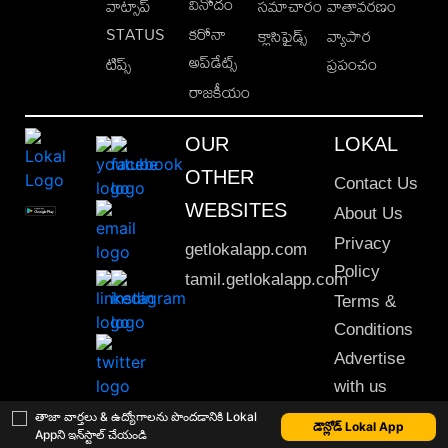
వినోదం
వాట్సాప్
సమాచారం
వాతావరణం
STATUS
కరోనా
క్లాసిఫైడ్స్
వ్యాపార
అప్‌డేట్స్
టిప్స్
ప్రపంచం
రాజకీయం
OUR
LOKAL
OTHER
Contact Us
WEBSITES
About Us
Privacy
getlokalapp.com
Policy
tamil.getlokalapp.com
Terms &
Conditions
Advertise
with us
Sitemap
తాజా వార్తలు & ఉద్యోగాలను పొందడానికి Lokal
డౌన్లోడ్ Lokal App
Appని ఇన్‌స్టాల్ చేయండి
This material may not be published, transmitted, rewritten or redistributed. © 2020 Lokal App. All rights reserved.