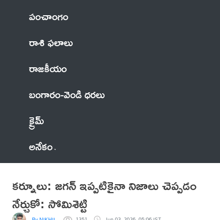
పంచాంగం
రాశి ఫలాలు
రాజకీయం
బంగారం-వెండి ధరలు
క్రైమ్
అనేకం
కర్నూలు: జగన్‌ ఇప్పటికైనా నిజాలు చెప్పడం
నేర్చుకో: సోమిశెట్టి
By NIKHIL
1351
Jun 03, 2026, 05:06 IST