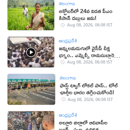
తెలంగాణ
అక్టోబర్‌లో 24వ విడత పీఎం
కిసాన్ డబ్బులు జమ!
Aug 08, 2026, 06:08 IST
ఆంధ్రప్రదేశ్
జమ్మలమడుగులో వైసీపీ దీక్ష
భగ్నం.. ఎమ్మెల్సీ రామసుబ్బారెడ్డి
అరెస్ట్ (వీడియో)
Aug 08, 2026, 06:08 IST
తెలంగాణ
ఫాస్ట్ ట్యాగ్ లోకల్ పాస్.. టోల్
ఛార్జీల భారం తగ్గించుకోండి!
Aug 08, 2026, 06:08 IST
ఆంధ్రప్రదేశ్
అల్లూరి జిల్లాలో ఆదివాసీల
బంద్.. స్వల్ప ఉద్రిక్తత