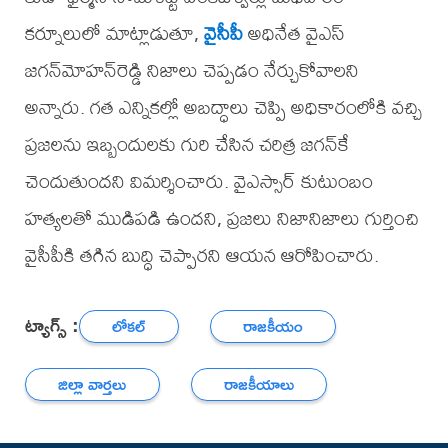
కర్నూలులో మాట్లాడుతూ,
వైసీపీ
అధినేత వైఎస్
జగన్‌మోహన్‌రెడ్డి నిజాలు చెప్పడం నేర్చుకోవాలని
అన్నారు. గత ఎన్నికల్లో అబద్ధాలు చెప్పి అధికారంలోకి వచ్చి
ప్రజలను ఇబ్బందులకు గురి చేసిన చరిత్ర జగన్‌కే
చెందుతుందని విమర్శించారు. వైఎస్సార్ కుటుంబం
హత్యలతో ముడిపడి ఉందని, ప్రజలు నిజానిజాలు గుర్తించి
వైసీపీకి తగిన బుద్ధి చెప్పారని ఆయన ఆరోపించారు.
ట్యాగ్స్ :
లోకల్
రాజకీయం
జిల్లా వార్తలు
రాజకీయాలు