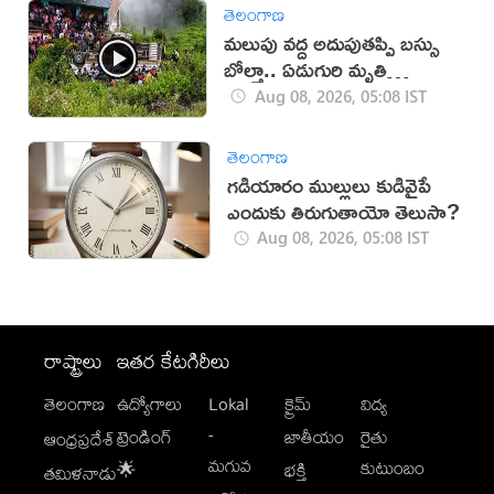
తెలంగాణ
మలుపు వద్ద అదుపుతప్పి బస్సు
బోల్తా.. ఏడుగురి మృతి
(వీడియో)
Aug 08, 2026, 05:08 IST
తెలంగాణ
గడియారం ముల్లులు కుడివైపే
ఎందుకు తిరుగుతాయో తెలుసా?
Aug 08, 2026, 05:08 IST
రాష్ట్రాలు
ఇతర కేటగిరీలు
తెలంగాణ
ఉద్యోగాలు
Lokal
క్రైమ్
విద్య
-
ట్రెండింగ్
జాతీయం
రైతు
ఆంధ్రప్రదేశ్
మగువ
కుటుంబం
🌟
భక్తి
తమిళనాడు