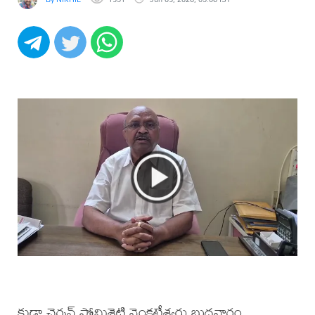
కుడా ఛైర్మన్ సోమిశెట్టి వెంకటేశ్వర్లు బుధవారం