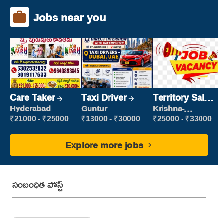
Jobs near you
Care Taker
Taxi Driver
Territory Sales
Manager
Hyderabad
Guntur
Krishna-
vijayawada
₹21000 - ₹25000
₹13000 - ₹30000
₹25000 - ₹33000
Explore more jobs
సంబంధిత పోస్ట్