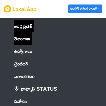
డౌన్లోడ్ లోకల్ యాప్
ఆంధ్రప్రదేశ్
తెలంగాణ
ఉద్యోగాలు
ట్రెండింగ్
వాతావరణం
🌟 వాట్సాప్ STATUS
వినోదం