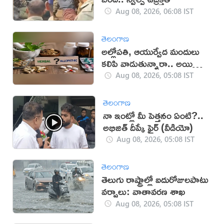
Aug 08, 2026, 06:08 IST
తెలంగాణ
అల్లోపతి, ఆయుర్వేద మందులు
కలిపి వాడుతున్నారా.. అయితే
జాగ్రత్త!
Aug 08, 2026, 05:08 IST
తెలంగాణ
నా ఇంట్లో మీ పెత్తనం ఏంటి?..
అభిజిత్‌ దీప్కే ఫైర్‌ (వీడియో)
Aug 08, 2026, 05:08 IST
తెలంగాణ
తెలుగు రాష్ట్రాల్లో ఐదురోజులపాటు
వర్షాలు: వాతావరణ శాఖ
Aug 08, 2026, 05:08 IST