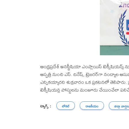
ఆంధ్రప్రదేశ్ అనస్థీషియా ఎంప్లాయిస్ టెక్నీషియన్స్ నూత
ఆస్పత్రి నుంచి ఎస్. దినేష్, ట్రెజరర్‌గా నంద్యాల
ఎన్నికయ్యారని శుక్రవారం ఒక ప్రకటనలో తెలిపారు. ప్రభ
టెక్నీషియన్ల పోస్టులను మంజూరు చేయించేలా పనిచే
ట్యాగ్స్ :
లోకల్
రాజకీయం
జిల్లా వార్తల