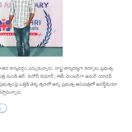
న కార్యవర్గం ఎన్నుకున్నారు. రాష్ట్ర కార్యదర్శిగా కర్నూలు ప్రభుత్వ
 ఆసుపత్రి నుండి ఆర్. వినోద్ కుమార్, ఈసీ మెంబర్‌గా అమర్ యాదవ్
ుత్వంపై ఒత్తిడి తెచ్చి త్వరలో అన్ని ప్రభుత్వ ఆసుపత్రిలో అనస్థీషియా
స్తామన్నారు.
ు