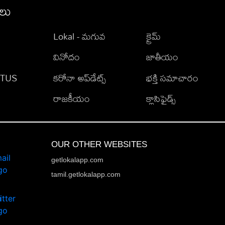
ీలు
Lokal - మగువ
క్రైమ్
వినోదం
జాతీయం
TATUS
కరోనా అప్‌డేట్స్
భక్తి సమాచారం
రాజకీయం
క్లాసిఫైడ్స్
OUR OTHER WEBSITES
getlokalapp.com
tamil.getlokalapp.com