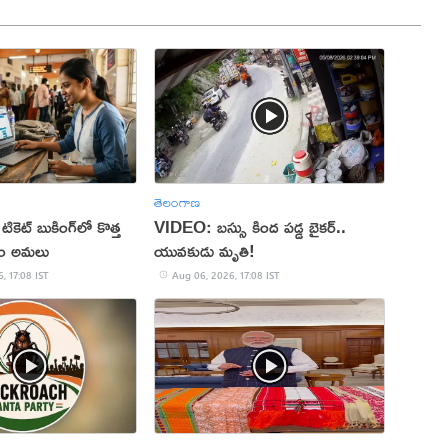
తెలంగాణ
 టికెట్ బుకింగ్‌లో కొత్త
VIDEO: బస్సు కింద పడ్డ బైకర్..
నం అమలు
యువకుడు మృతి!
, 17:08 IST
Aug 06, 2026, 17:08 IST