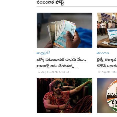
సంబంధిత పోస్ట్
ఆంధ్రప్రదేశ్
తెలంగాణ
ఒక్కో కుటుంబానికి రూ.25 వేలు..
రైల్వే తత్కాల్
ఖాతాల్లో జ‌మ చేయ‌నున్న
టోకెన్ విధా
ప్ర‌భుత్వం..!
Aug 06, 2026, 17:08 IST
Aug 06, 2026