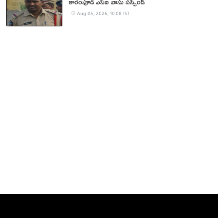
కారంపూడి ఎస్ఐ వాసు స‌స్పెండ్‌
Aug 05, 2026, 10:08 IST