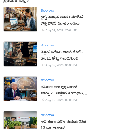
ట్రెండింగ్ న్యూస్
తెలంగాణ
రైల్వే తత్కాల్ టికెట్ బుకింగ్‌లో
కొత్త టోకెన్ విధానం అమలు
Aug 06, 2026, 17:08 IST
తెలంగాణ
చెత్తలో పడేసిన లాటరీ టికెట్..
రూ.11 కోట్లు గెలుచుకుంది!
Aug 06, 2026, 06:08 IST
తెలంగాణ
అమెరికా అణు వ్యూహంలో
మార్పు?.. టాక్టికల్ ఆయుధాలకు
ప్రాధాన్యం!
Aug 06, 2026, 02:08 IST
తెలంగాణ
గాలి నుంచి నీటిని తయారుచేసిన
13 ఏళ్ల బాలుడు!