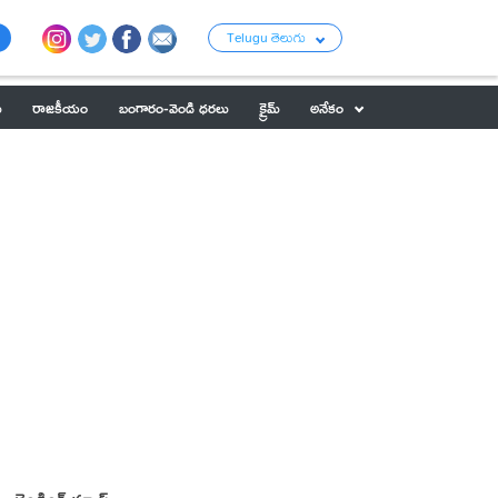
Telugu తెలుగు
ు
రాజకీయం
బంగారం-వెండి ధరలు
క్రైమ్
అనేకం