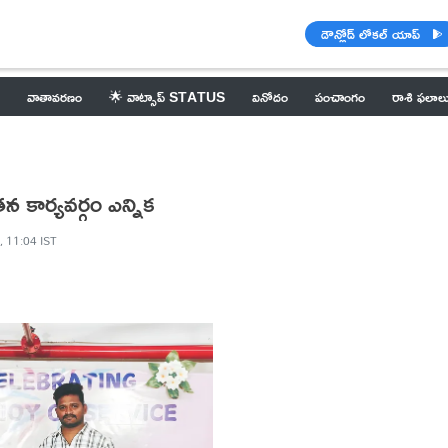
డౌన్లోడ్ లోకల్ యాప్
వాతావరణం
🌟 వాట్సాప్ STATUS
వినోదం
పంచాంగం
రాశి ఫలాల
న కార్యవర్గం ఎన్నిక
, 11:04 IST