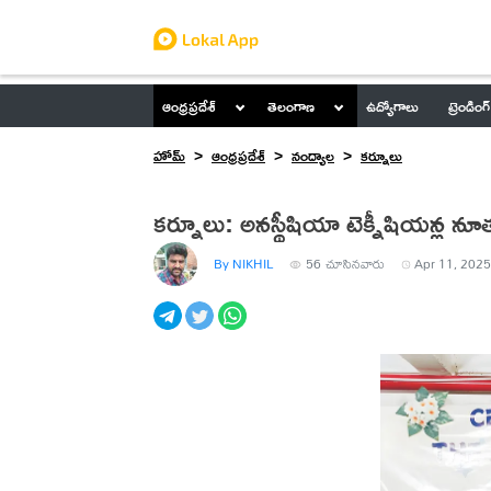
ఆంధ్రప్రదేశ్
తెలంగాణ
ఉద్యోగాలు
ట్రెండింగ్
హోమ్
ఆంధ్రప్రదేశ్
నంద్యాల
కర్నూలు
కర్నూలు: అనస్థీషియా టెక్నీషియన్ల నూత
By NIKHIL
56
చూసినవారు
Apr 11, 2025