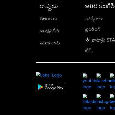
రాష్ట్రాలు
ఇతర కేటగిర
తెలంగాణ
ఉద్యోగాలు
ట్రెండింగ్
ఆంధ్రప్రదేశ్
🌟 వాట్సాప్ S
తమిళనాడు
టిప్స్