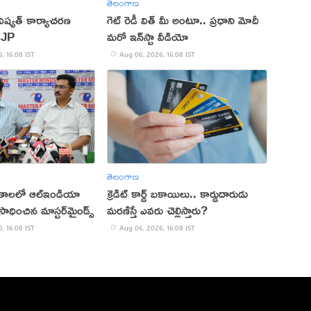
తెలంగాణ
ష్యత్ కార్యాచరణ
గెట్ రెడీ విత్ మీ అంటూ.. ప్రధాని మోదీ
CJP
మరో ఇన్‌స్టా వీడియో
, 16:08 IST
Aug 06, 2026, 16:08 IST
తెలంగాణ
ితాలలో ఆల్ఇండియా
క్రెడిట్ కార్డ్ బకాయిలు.. కార్డుదారుడు
ాధించిన మాస్టర్‌మైండ్స్
మరణిస్తే ఎవరు చెల్లిస్తారు?
, 16:08 IST
Aug 06, 2026, 16:08 IST