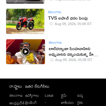
తెలంగాణ
TVS అపాచీ ధరల పెంపు
Aug 09, 2026, 05:08 IST
తెలంగాణ
లాల్‌దర్వాజా సింహవాహిని
అమ్మవారిని దర్శించుకున్న హీరో
విజయ్‌
Aug 09, 2026, 05:08 IST
రాష్ట్రాలు
ఇతర కేటగిరీలు
తెలంగాణ
ఉద్యోగాలు
Lokal
క్రైమ్
విద్య
-
ట్రెండింగ్
జాతీయం
రైతు
ఆంధ్రప్రదేశ్