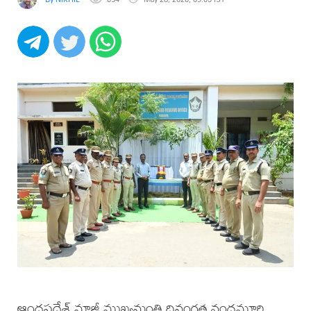
ఆంధ్రప్రదేశ్ మాజీ ముఖ్యమంత్రి దివంగత నందమూరి