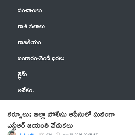
పంచాంగం
రాశి ఫలాలు
రాజకీయం
బంగారం-వెండి ధరలు
క్రైమ్
అనేకం
కర్నూలు: జిల్లా పోలీసు ఆఫీసులో ఘనంగా
ఎన్టీఆర్ జయంతి వేడుకలు
By NIKHIL
634
May 28, 2026, 09:05 IST