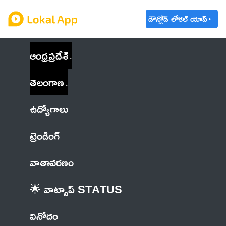
డౌన్లోడ్ లోకల్ యాప్
ఆంధ్రప్రదేశ్
తెలంగాణ
ఉద్యోగాలు
ట్రెండింగ్
వాతావరణం
🌟 వాట్సాప్ STATUS
వినోదం