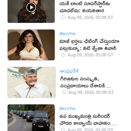
యశ్ లాంటి సూపర్‌స్టార్‌ను
చూడలేదు: నయనతార
Aug 09, 2026, 05:08 IST
తెలంగాణ
మాజీ భర్తలు ఛీటింగ్ చేస్తుండగా
పట్టుకున్నా: నటి శ్వేతా తివారీ
Aug 09, 2026, 05:08 IST
ఆంధ్రప్రదేశ్
గిరిజనుల సంస్కృతి,
సంప్రదాయాలు దేశానికి
గర్వకారణం: సీఎం చంద్రబాబు
Aug 09, 2026, 05:08 IST
తెలంగాణ
ఉప ముఖ్యమంత్రి సురీందర్
చౌదరి కాన్వాయ్ వాహనం
ఢీకొని వ్యక్తి మృతి!
Aug 09, 2026, 05:08 IST