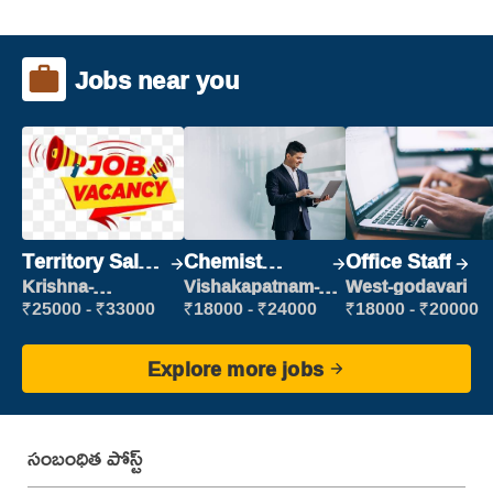
Jobs near you
Territory Sales
Chemist
Office Staff
Manager
Production
Krishna-
Vishakapatnam-
West-godavari
vijayawada
new
Executive
₹25000 - ₹33000
₹18000 - ₹24000
₹18000 - ₹20000
Explore more jobs
సంబంధిత పోస్ట్