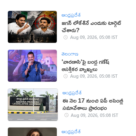
ఆంధ్రప్రదేశ్
జగన్ లోకేశ్‌నే ఎందుకు టార్గెట్
చేశారు?
Aug 09, 2026, 05:08 IST
తెలంగాణ
'వారణాసి'పై బండ్ల గణేష్
ఆసక్తికర వ్యాఖ్యలు
Aug 09, 2026, 05:08 IST
ఆంధ్రప్రదేశ్
ఈ నెల 17 నుంచి ఏపీ అసెంబ్లీ
సమావేశాలు ప్రారంభం
Aug 09, 2026, 05:08 IST
ఆంధ్రప్రదేశ్