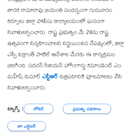
తారక రామారావు జయంతి సందర్భంగా గురువారం
కర్నూలు జిల్లా పోలీసు కార్యాలయంలో ఘనంగా
నివాళులర్పించారు. రాష్ట్ర ప్రభుత్వం మే 28ను రాష్ట్ర
ఉత్సవంగా నిర్వహించాలని నిర్ణయించిన నేపథ్యంలో, జిల్లా
ఎస్పీ విక్రాంత్ పాటిల్ ఆదేశాల మేరకు ఈ కార్యక్రమం
జరిగింది. సదరన్ రీజియన్ హోంగార్డు కమాండెంట్ ఎం.
మహేష్ కుమార్
ఎన్టీఆర్
చిత్రపటానికి పూలమాలలు వేసి
నివాళులర్పించారు.
ట్యాగ్స్ :
లోకల్
ప్రభుత్వ పథకాలు
జూ ఎన్టీఆర్