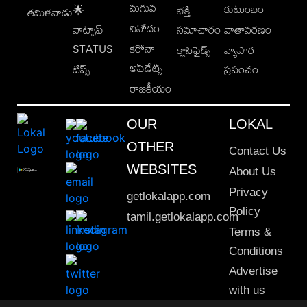
మగువ
కుటుంబం
🌟
భక్తి
తమిళనాడు
వినోదం
వాట్సాప్
సమాచారం
వాతావరణం
STATUS
కరోనా
క్లాసిఫైడ్స్
వ్యాపార
అప్‌డేట్స్
టిప్స్
ప్రపంచం
రాజకీయం
OUR
LOKAL
OTHER
Contact Us
WEBSITES
About Us
Privacy
getlokalapp.com
Policy
tamil.getlokalapp.com
Terms &
Conditions
Advertise
with us