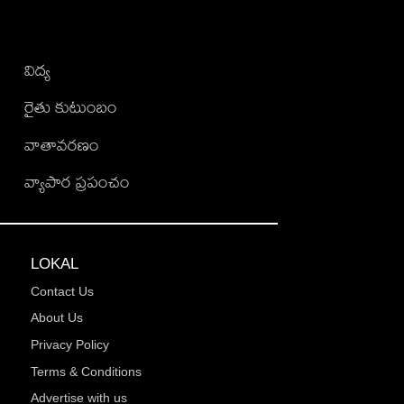
విద్య
రైతు కుటుంబం
వాతావరణం
వ్యాపార ప్రపంచం
LOKAL
Contact Us
About Us
Privacy Policy
Terms & Conditions
Advertise with us