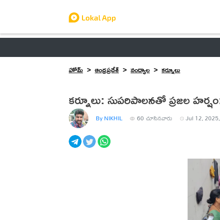
ఆంధ్రప్రదేశ్
తెలంగాణ
ఉద్యోగాలు
ట్రెండింగ్
హోమ్
ఆంధ్రప్రదేశ్
నంద్యాల
కర్నూలు
కర్నూలు: సుపరిపాలనతో ప్రజల హర్షం: 
By NIKHIL
60
చూసినవారు
Jul 12, 2025