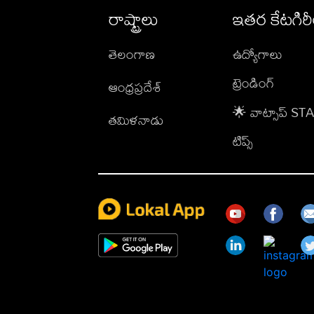
రాష్ట్రాలు
ఇతర కేటగిర
తెలంగాణ
ఉద్యోగాలు
ట్రెండింగ్
ఆంధ్రప్రదేశ్
🌟 వాట్సాప్ S
తమిళనాడు
టిప్స్