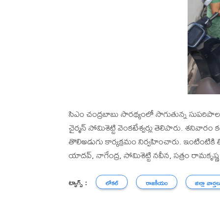
సిఎం చంద్రబాబు సారథ్యంలో సాగుతున్న సుపరిపాలన 
చైర్మన్ సోమిశెట్టి వెంకటేశ్వర్లు తెలిపారు. శనివారం
తొలిఅడుగు కార్యక్రమం నిర్వహించారు. ఇంటింటికి 
యాదవ్, నాగేంద్ర, సోమిశెట్టి నవీన, సత్రం రామకృష్ణ 
ట్యాగ్స్ :
లోకల్
రాజకీయం
జిల్లా వార్తల