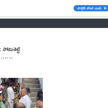
డౌన్లోడ్ లోకల్ యాప్
వాతావరణం
బడ్జెట్ 2023-24
🌟 వాట్సాప్ STATUS
ఐపీఎల్ 2021
సోమిశెట్టి
, 23:07 IST