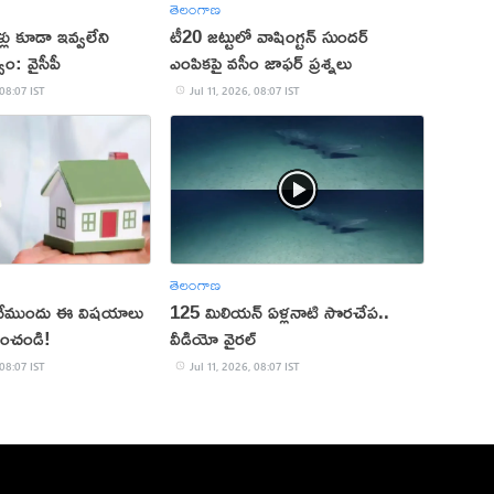
తెలంగాణ
్లు కూడా ఇవ్వలేని
టీ20 జట్టులో వాషింగ్టన్ సుందర్
్వం: వైసీపీ
ఎంపికపై వసీం జాఫర్ ప్రశ్నలు
 08:07 IST
Jul 11, 2026, 08:07 IST
తెలంగాణ
 కొనేముందు ఈ విషయాలు
125 మిలియన్ ఏళ్లనాటి సొరచేప..
లించండి!
వీడియో వైరల్
 08:07 IST
Jul 11, 2026, 08:07 IST