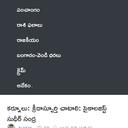
పంచాంగం
రాశి ఫలాలు
రాజకీయం
బంగారం-వెండి ధరలు
క్రైమ్
అనేకం
కర్నూలు: క్రీడాస్ఫూర్తి చాటాలి: సైకాలజిస్ట్
సుధీర్ సండ్ర
By NIKHIL
678
Jun 03, 2026, 14:06 IST