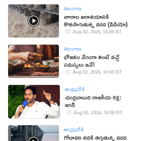
తెలంగాణ
జూరాల జలాశయానికి
కొనసాగుతున్న వరద (వీడియో)
Aug 02, 2026, 14:08 IST
తెలంగాణ
భోజనం వేగంగా తింటే వచ్చే
సమస్యలు ఇవే!
Aug 02, 2026, 14:08 IST
ఆంధ్రప్రదేశ్
చంద్రబాబుది రాజకీయ కక్ష:
జగన్
Aug 02, 2026, 14:08 IST
ఆంధ్రప్రదేశ్
గోదావరి నదికి తగ్గుతున్న వరద