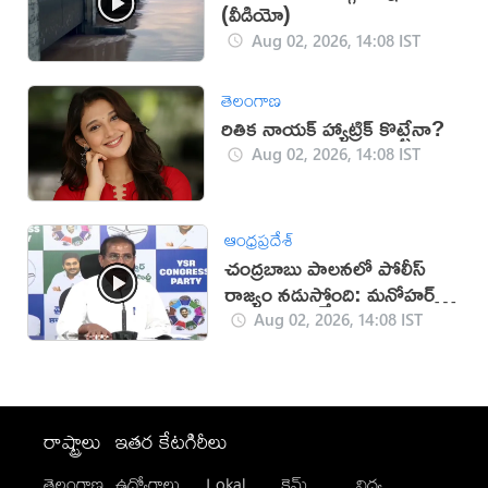
(వీడియో)
Aug 02, 2026, 14:08 IST
తెలంగాణ
రితిక నాయక్ హ్యాట్రిక్ కొట్టేనా?
Aug 02, 2026, 14:08 IST
ఆంధ్రప్రదేశ్
చంద్రబాబు పాలనలో పోలీస్
రాజ్యం నడుస్తోంది: మనోహర్
రెడ్డి
Aug 02, 2026, 14:08 IST
రాష్ట్రాలు
ఇతర కేటగిరీలు
తెలంగాణ
ఉద్యోగాలు
Lokal
క్రైమ్
విద్య