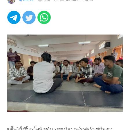
ఐపీఎల్‌లో ఆర్సీబీ జట్టు విజయం అనంతరం కర్నూలు