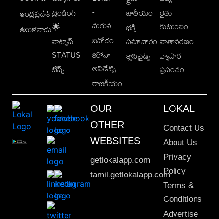
-
ట్రెండింగ్
జాతీయం
రైతు
ఆంధ్రప్రదేశ్
మగువ
కుటుంబం
🌟
భక్తి
తమిళనాడు
వినోదం
వాట్సాప్
సమాచారం
వాతావరణం
STATUS
కరోనా
క్లాసిఫైడ్స్
వ్యాపార
అప్‌డేట్స్
టిప్స్
ప్రపంచం
రాజకీయం
OUR
LOKAL
OTHER
Contact Us
WEBSITES
About Us
Privacy
getlokalapp.com
Policy
tamil.getlokalapp.com
Terms &
Conditions
Advertise