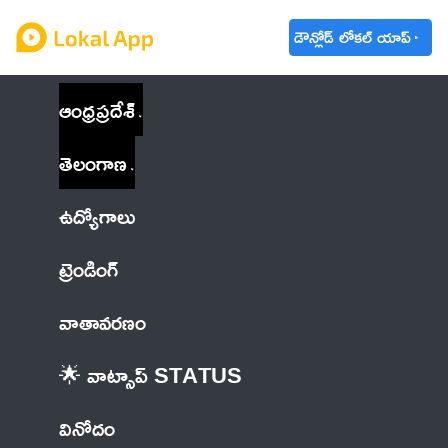
డౌన్లోడ్ లోకల్ యాప్
ఆంధ్రప్రదేశ్
తెలంగాణ
ఉద్యోగాలు
ట్రెండింగ్
వాతావరణం
🌟 వాట్సాప్ STATUS
వినోదం