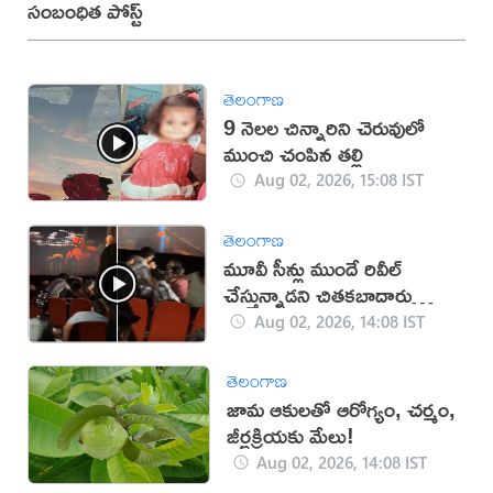
సంబంధిత పోస్ట్
తెలంగాణ
9 నెలల చిన్నారిని చెరువులో
ముంచి చంపిన తల్లి
Aug 02, 2026, 15:08 IST
తెలంగాణ
మూవీ సీన్లు ముందే రివీల్
చేస్తున్నాడని చితకబాదారు
(వీడియో)
Aug 02, 2026, 14:08 IST
తెలంగాణ
జామ ఆకులతో ఆరోగ్యం, చర్మం,
జీర్ణక్రియకు మేలు!
Aug 02, 2026, 14:08 IST