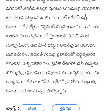
నగరంలో జరిగిన ఆస్తుల ధ్వంసం ఘటనలపై యువతకు
అవగాహన కల్పించేందుకు సెయింట్ జోసెఫ్ డిగ్రీ
కళాశాలలో ప్రత్యేక కౌన్సెలింగ్ నిర్వహించారు. బుధవారం
జరిగిన ఈ కార్యక్రమంలో సైకాలజిస్ట్ సుధీర్ సండ్ర
మాట్లాడుతూ, అభిమాన జట్టు గెలిచినప్పుడు ఆనందం
సహజమేనని, అయితే గుంపు ప్రభావంతో చట్టవ్యతిరేక
చర్యలకు పాల్పడకూడదని, క్షణికావేశంలో చేసే తప్పులు
భవిష్యత్తుపై ప్రభావం చూపుతాయని హెచ్చరించారు. ఈ
కార్యక్రమంలో టూ టౌన్ సీఐ శ్రీధర్, పోలీసు సిబ్బంది,
కళాశాల యాజమాన్యం పాల్గొన్నారు.
ట్యాగ్స్ :
లోకల్
లైఫ్ స్టైల్