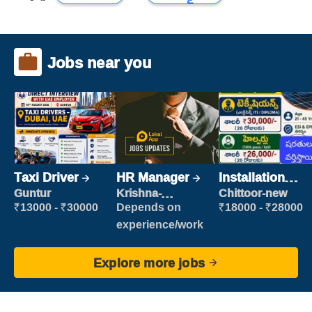
Jobs near you
Taxi Driver
HR Manager
Installation
Engineer/
Guntur
Krishna-
Chittoor-new
vijayawada
Helper
₹13000 - ₹30000
Depends on
₹18000 - ₹28000
experience/work
Explore more jobs