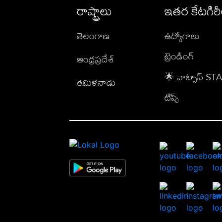
రాష్ట్రాలు
ఇతర కేటగిర
తెలంగాణ
ఉద్యోగాలు
ట్రెండింగ్
ఆంధ్రప్రదేశ్
🌟 వాట్సాప్ S
తమిళనాడు
టిప్స్