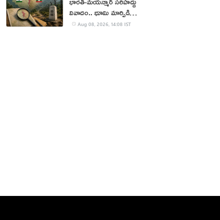
భారత్-మయన్మార్ సరిహద్దు
వివాదం.. భూమి మార్పిడి
ప్రతిపాదనలు
Aug 08, 2026, 14:08 IST