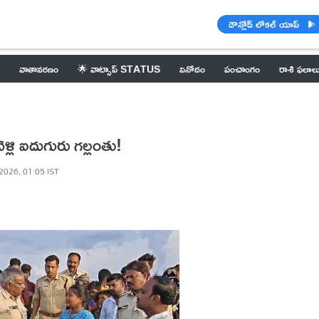
డౌన్లోడ్ లోకల్ యాప్
వాతావరణం
🌟 వాట్సాప్ STATUS
వినోదం
పంచాంగం
రాశి ఫలాల
్లి ఐదుగురు గల్లంతు!
2026, 01:05 IST