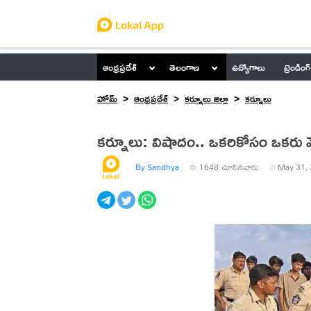
ఆంధ్రప్రదేశ్
తెలంగాణ
ఉద్యోగాలు
ట్రెండింగ్
హోమ్
ఆంధ్రప్రదేశ్
కర్నూలు జిల్లా
కర్నూలు
కర్నూలు: విషాదం.. ఒకరికోసం ఒకరు వెళ
By Sandhya
1648
చూసినవారు
May 31, 