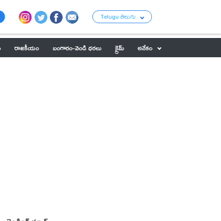
Telugu తెలుగు
ు
రాజకీయం
బంగారం-వెండి ధరలు
క్రైమ్
అనేకం