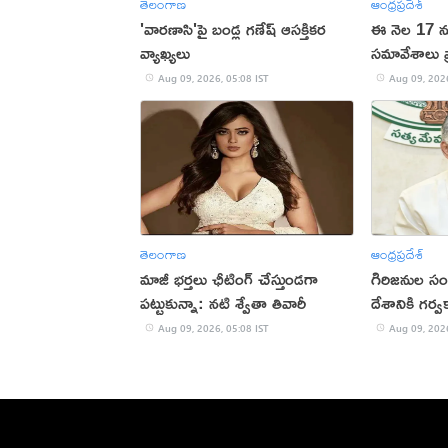
తెలంగాణ
ఆంధ్రప్రదేశ్
'వారణాసి'పై బండ్ల గణేష్ ఆసక్తికర
ఈ నెల 17 నుం
వ్యాఖ్యలు
సమావేశాలు ప
Aug 09, 2026, 05:08 IST
Aug 09, 2026
తెలంగాణ
ఆంధ్రప్రదేశ్
మాజీ భర్తలు ఛీటింగ్ చేస్తుండగా
గిరిజనుల సం
పట్టుకున్నా: నటి శ్వేతా తివారీ
దేశానికి గర్
చంద్రబాబు
Aug 09, 2026, 05:08 IST
Aug 09, 2026