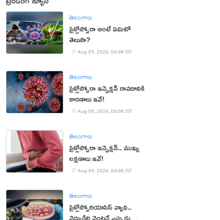
ట్రెండింగ్ న్యూస్
తెలంగాణ
సైక్లోస్పోరా అంటే ఏమిటో
తెలుసా?
Aug 09, 2026, 04:08 IST
తెలంగాణ
సైక్లోస్పోరా ఇన్ఫెక్షన్ రావడానికి
కారణాలు ఇవే!
Aug 09, 2026, 04:08 IST
తెలంగాణ
సైక్లోస్పోరా ఇన్ఫెక్షన్.. ముఖ్య
లక్షణాలు ఇవే!
Aug 09, 2026, 04:08 IST
తెలంగాణ
సైక్లోస్పోరియాసిస్ వ్యాధి..
వైద్యుడిని వెంటనే ఎప్పుడు