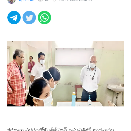
కర్నూలు నగరంలోని జీజీహెచ్‌ అసుపత్రిలో బుధవారం