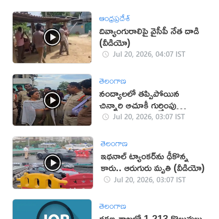
ఆంధ్రప్రదేశ్
దివ్యాంగురాలిపై వైసీపీ నేత దాడి
(వీడియో)
Jul 20, 2026, 04:07 IST
తెలంగాణ
నంద్యాలలో తప్పిపోయిన
చిన్నారి ఆచూకీ గుర్తింపు
(వీడియో)
Jul 20, 2026, 03:07 IST
తెలంగాణ
ఇథనాల్ ట్యాంకర్‌ను ఢీకొన్న
కారు.. ఆరుగురు మృతి (వీడియో)
Jul 20, 2026, 03:07 IST
తెలంగాణ
రక్షణ శాఖలో 1,213 కొలువులు