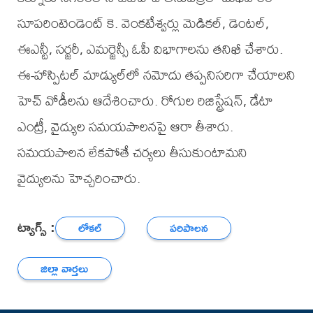
సూపరింటెండెంట్ కె. వెంకటేశ్వర్లు మెడికల్‌, డెంటల్‌,
ఈఎన్టీ, సర్జరీ, ఎమర్జెన్సీ ఓపీ విభాగాలను తనిఖీ చేశారు.
ఈ-హాస్పిటల్‌ మాడ్యుల్‌లో నమోదు తప్పనిసరిగా చేయాలని
హెచ్ వోడీలను ఆదేశించారు. రోగుల రిజిస్ట్రేషన్, డేటా
ఎంట్రీ, వైద్యుల సమయపాలనపై ఆరా తీశారు.
సమయపాలన లేకపోతే చర్యలు తీసుకుంటామని
వైద్యులను హెచ్చరించారు.
ట్యాగ్స్ :
లోకల్
పరిపాలన
జిల్లా వార్తలు