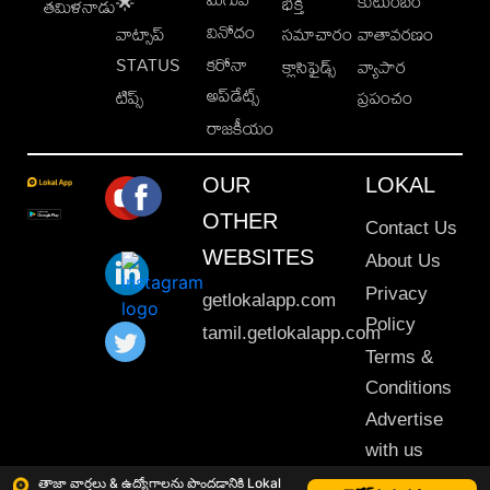
కుటుంబం
🌟
భక్తి
తమిళనాడు
వినోదం
వాట్సాప్
సమాచారం
వాతావరణం
STATUS
కరోనా
క్లాసిఫైడ్స్
వ్యాపార
అప్‌డేట్స్
టిప్స్
ప్రపంచం
రాజకీయం
OUR
LOKAL
OTHER
Contact Us
WEBSITES
About Us
Privacy
getlokalapp.com
Policy
tamil.getlokalapp.com
Terms &
Conditions
Advertise
with us
Sitemap
తాజా వార్తలు & ఉద్యోగాలను పొందడానికి Lokal