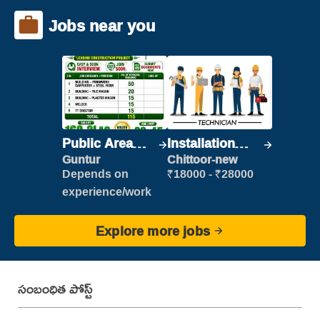
Jobs near you
Public Area
Installation
Cleaner
Engineer/
Guntur
Chittoor-new
Helper
Depends on
₹18000 - ₹28000
experience/work
Explore more jobs
సంబంధిత పోస్ట్