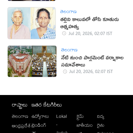
తెలంగాణ
తల్లిని కాలువలో తోసి కూతురు
ఆత్మహత్య
Jul 20, 2026, 02:07 IST
తెలంగాణ
నేటి నుంచి పార్లమెంట్‌ వర్షాకాల
సమావేశాలు
Jul 20, 2026, 02:07 IST
రాష్ట్రాలు
ఇతర కేటగిరీలు
తెలంగాణ
ఉద్యోగాలు
Lokal
క్రైమ్
విద్య
-
ట్రెండింగ్
జాతీయం
రైతు
ఆంధ్రప్రదేశ్
మగువ