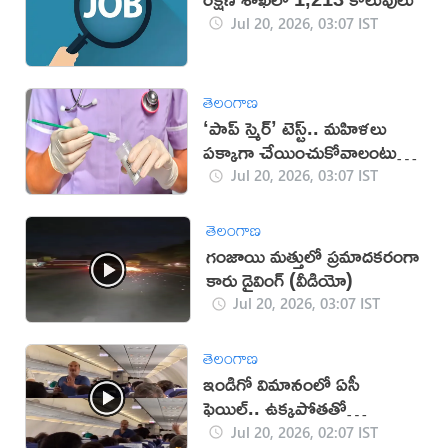
Jul 20, 2026, 03:07 IST
తెలంగాణ
‘పాప్ స్మెర్’ టెస్ట్.. మహిళలు
పక్కాగా చేయించుకోవాలంటున్న
వైద్యులు
Jul 20, 2026, 03:07 IST
తెలంగాణ
గంజాయి మత్తులో ప్రమాదకరంగా
కారు డ్రైవింగ్ (వీడియో)
Jul 20, 2026, 03:07 IST
తెలంగాణ
ఇండిగో విమానంలో ఏసీ
ఫెయిల్.. ఉక్కపోతతో
ప్రయాణికుల అవస్థలు (వీడియో)
Jul 20, 2026, 02:07 IST