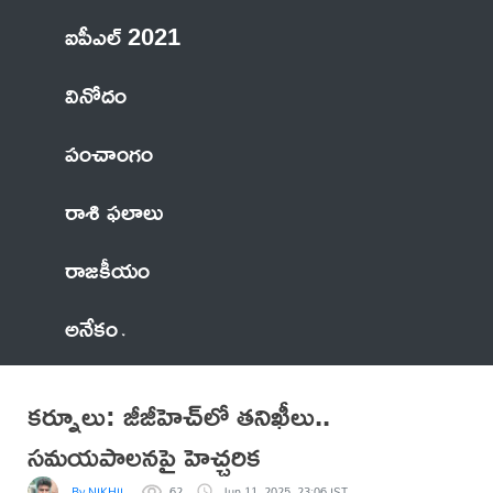
ఐపీఎల్ 2021
వినోదం
పంచాంగం
రాశి ఫలాలు
రాజకీయం
అనేకం
కర్నూలు: జీజీహెచ్‌లో తనిఖీలు..
సమయపాలనపై హెచ్చరిక
By NIKHIL
62
Jun 11, 2025, 23:06 IST