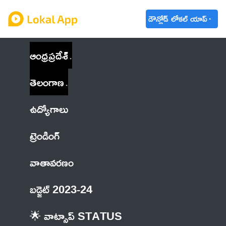
డౌన్లోడ్ లోకల్ యాప్
ఆంధ్రప్రదేశ్
తెలంగాణ
ఉద్యోగాలు
ట్రెండింగ్
వాతావరణం
బడ్జెట్ 2023-24
🌟 వాట్సాప్ STATUS