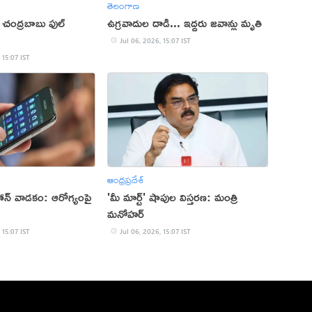
తెలంగాణ
 చంద్రబాబు ఫుల్
ఉగ్రవాదుల దాడి... ఇద్దరు జవాన్లు మృతి
Jul 06, 2026, 15:07 IST
 15:07 IST
ఆంధ్రప్రదేశ్
న్ వాడకం: ఆరోగ్యంపై
'మీ మార్ట్' షాపుల విస్తరణ: మంత్రి
మనోహర్
 15:07 IST
Jul 06, 2026, 15:07 IST