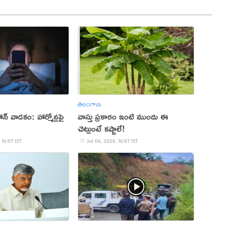
తెలంగాణ
ోన్ వాడకం: హార్మోన్లపై
వాస్తు ప్రకారం ఇంటి ముందు ఈ
!
చెట్లుంటే కష్టాలే!
 16:07 IST
Jul 06, 2026, 16:07 IST