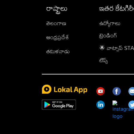
రాష్ట్రాలు
ఇతర కేటగిర
తెలంగాణ
ఉద్యోగాలు
ట్రెండింగ్
ఆంధ్రప్రదేశ్
🌟 వాట్సాప్ S
తమిళనాడు
టిప్స్