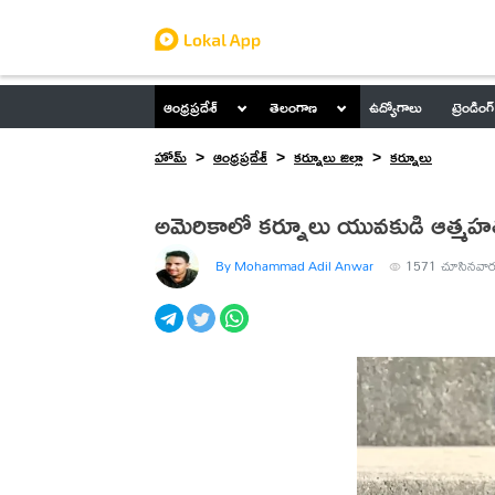
ఆంధ్రప్రదేశ్
తెలంగాణ
ఉద్యోగాలు
ట్రెండింగ్
హోమ్
ఆంధ్రప్రదేశ్
కర్నూలు జిల్లా
కర్నూలు
అమెరికాలో కర్నూలు యువకుడి ఆత్మహత
By Mohammad Adil Anwar
1571
చూసినవార