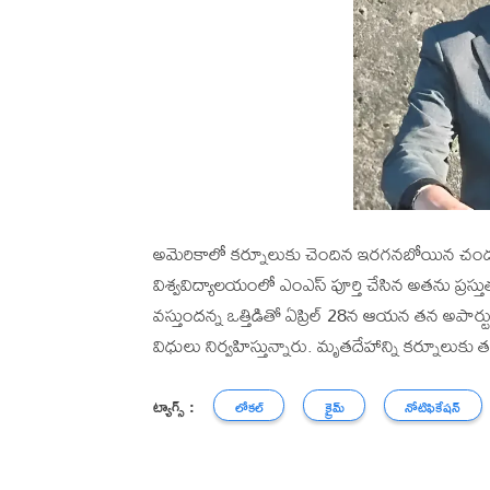
అమెరికాలో కర్నూలుకు చెందిన ఇరగనబోయిన చందు 
విశ్వవిద్యాలయంలో ఎంఎస్ పూర్తి చేసిన అతను ప్రస్
వస్తుందన్న ఒత్తిడితో ఏప్రిల్ 28న ఆయన తన అపార్టుమెం
విధులు నిర్వహిస్తున్నారు. మృతదేహాన్ని కర్నూలుకు 
ట్యాగ్స్ :
లోకల్
క్రైమ్
నోటిఫికేషన్