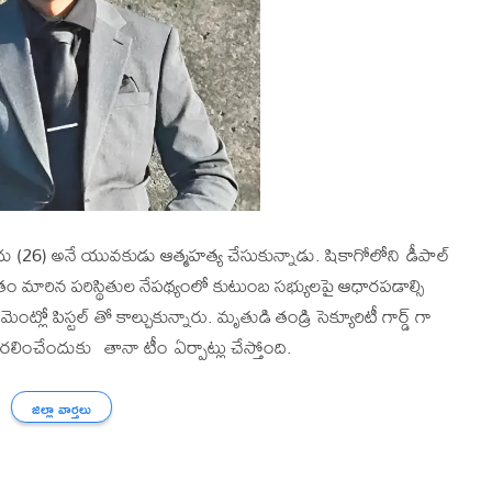
(26) అనే యువకుడు ఆత్మహత్య చేసుకున్నాడు. షికాగోలోని డీపాల్
తుతం మారిన పరిస్థితుల నేపథ్యంలో కుటుంబ సభ్యులపై ఆధారపడాల్సి
ట్లో పిస్టల్ తో కాల్చుకున్నారు. మృతుడి తండ్రి సెక్యూరిటీ గార్డ్ గా
తరలించేందుకు తానా టీం ఏర్పాట్లు చేస్తోంది.
జిల్లా వార్తలు