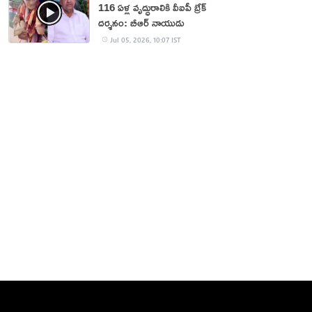
116 ఏళ్ల వృద్ధురాలికి వీఐపీ బ్రేక్
దర్శనం: బీఆర్ నాయుడు
Jul 05, 2026, 10:07 IST