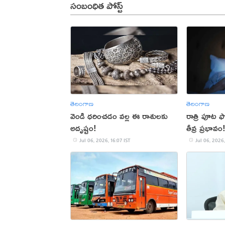
సంబంధిత పోస్ట్
తెలంగాణ
తెలంగాణ
వెండి ధరించడం వల్ల ఈ రాశులకు
రాత్రి పూట ఫ
అదృష్టం!
తీవ్ర ప్రభావం
Jul 06, 2026, 16:07 IST
Jul 06, 2026,