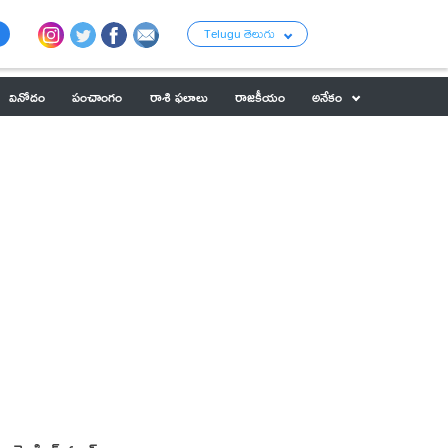
Telugu తెలుగు
వినోదం
పంచాంగం
రాశి ఫలాలు
రాజకీయం
అనేకం