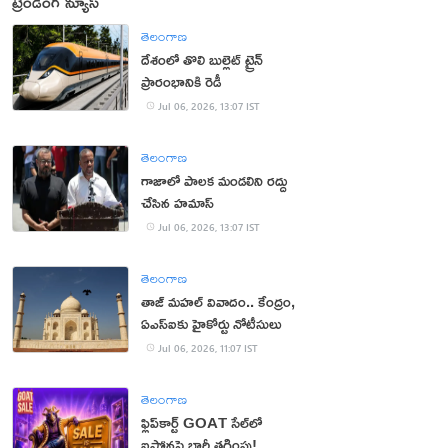
ట్రెండింగ్ న్యూస్
తెలంగాణ
దేశంలో తొలి బుల్లెట్ ట్రైన్
ప్రారంభానికి రెడీ
Jul 06, 2026, 13:07 IST
తెలంగాణ
గాజాలో పాలక మండలిని రద్దు
చేసిన హమాస్‌
Jul 06, 2026, 13:07 IST
తెలంగాణ
తాజ్ మహల్ వివాదం.. కేంద్రం,
ఏఎస్ఐకు హైకోర్టు నోటీసులు
Jul 06, 2026, 11:07 IST
తెలంగాణ
ఫ్లిప్‌కార్ట్ GOAT సేల్‌లో
ఐఫోన్లపై భారీ తగ్గింపు!