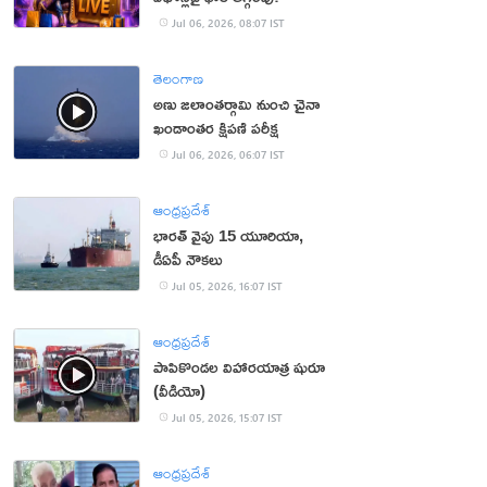
Jul 06, 2026, 08:07 IST
తెలంగాణ
అణు జలాంతర్గామి నుంచి చైనా
ఖండాంతర క్షిపణి పరీక్ష
Jul 06, 2026, 06:07 IST
ఆంధ్రప్రదేశ్
భారత్ వైపు 15 యూరియా,
డీఏపీ నౌకలు
Jul 05, 2026, 16:07 IST
ఆంధ్రప్రదేశ్
పాపికొండల విహారయాత్ర షురూ
(వీడియో)
Jul 05, 2026, 15:07 IST
ఆంధ్రప్రదేశ్