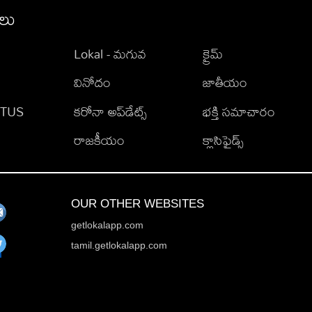
ీలు
Lokal - మగువ
క్రైమ్
వినోదం
జాతీయం
TATUS
కరోనా అప్‌డేట్స్
భక్తి సమాచారం
రాజకీయం
క్లాసిఫైడ్స్
OUR OTHER WEBSITES
getlokalapp.com
tamil.getlokalapp.com