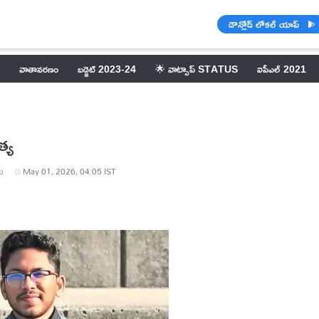
డౌన్లోడ్ లోకల్ యాప్
వాతావరణం
బడ్జెట్ 2023-24
🌟 వాట్సాప్ STATUS
ఐపీఎల్ 2021
్య
ు
May 01, 2026, 04:05 IST