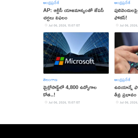
ఆంధ్రప్రదేశ్
ఆంధ్రప్రదేశ్
AP: ఆర్టీసీ యాజమాన్యంతో జేఏసీ
పులివెందులపై
చర్చలు విఫలం
ఫోకస్!
Jul 06, 2026, 15:07 IST
Jul 06, 2026,
తెలంగాణ
ఆంధ్రప్రదేశ్
మైక్రోసాఫ్ట్‌లో 4,800 ఉద్యోగాల
ఉదయాన్నే ఫో
కోత..!
తీవ్ర ప్రభావం
Jul 06, 2026, 15:07 IST
Jul 06, 2026,