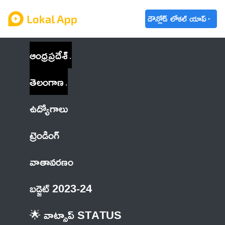
డౌన్లోడ్ లోకల్ యాప్
ఆంధ్రప్రదేశ్
తెలంగాణ
ఉద్యోగాలు
ట్రెండింగ్
వాతావరణం
బడ్జెట్ 2023-24
🌟 వాట్సాప్ STATUS