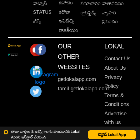
వినోదం
వాట్సాప్
సమాచారం
వాతావరణం
STATUS
కరోనా
క్లాసిఫైడ్స్
వ్యాపార
అప్‌డేట్స్
టిప్స్
ప్రపంచం
రాజకీయం
OUR
LOKAL
OTHER
Contact Us
WEBSITES
About Us
Privacy
getlokalapp.com
Policy
tamil.getlokalapp.com
Terms &
Conditions
Advertise
with us
Sitemap
తాజా వార్తలు & ఉద్యోగాలను పొందడానికి Lokal
డౌన్లోడ్ Lokal App
Appని ఇన్‌స్టాల్ చేయండి
This material may not be published, transmitted, rewritten or redistributed. © 2020 Lokal App. All rights reserved.