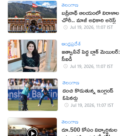
తెలంగాణ
బద్రీనాథ్ ఆలయంలో విరాళాల
చోరీ.. మాజీ అధికారి అరెస్ట్
Jul 19, 2026, 11:07 IST
ఆంధ్రప్రదేశ్
జత్వానీనే పెద్ద బ్లాక్ మెయిలర్:
సీఐడీ
Jul 19, 2026, 11:07 IST
తెలంగాణ
దంచి కొడుతున్న ఇంగ్లండ్
ఓపెనర్లు
Jul 19, 2026, 11:07 IST
తెలంగాణ
రూ.500 కోసం విద్యార్థినుల