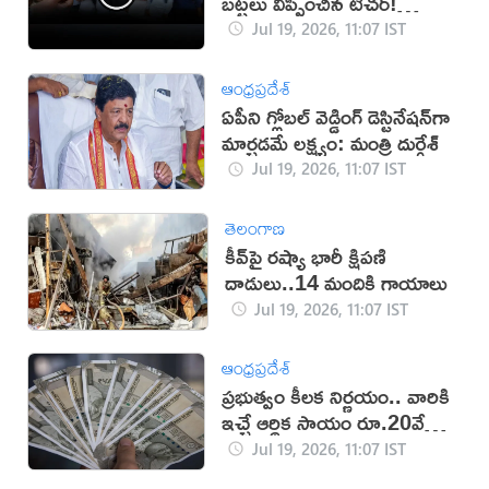
బట్టలు విప్పించిన టీచర్!
(వీడియో)
Jul 19, 2026, 11:07 IST
ఆంధ్రప్రదేశ్
ఏపీని గ్లోబల్ వెడ్డింగ్ డెస్టినేషన్‌గా
మార్చడమే లక్ష్యం: మంత్రి దుర్గేశ్‌
Jul 19, 2026, 11:07 IST
తెలంగాణ
కీవ్‌పై రష్యా భారీ క్షిపణి
దాడులు..14 మందికి గాయాలు
Jul 19, 2026, 11:07 IST
ఆంధ్రప్రదేశ్
ప్రభుత్వం కీలక నిర్ణయం.. వారికి
ఇచ్చే ఆర్థిక సాయం రూ.20వేలకు
పెంపు!
Jul 19, 2026, 11:07 IST