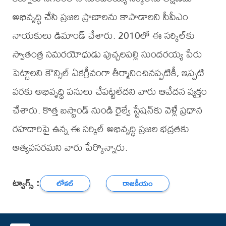
అభివృద్ధి చేసి ప్రజల ప్రాణాలను కాపాడాలని సీపీఎం
నాయకులు డిమాండ్ చేశారు. 2010లో ఈ సర్కిల్‌కు
స్వాతంత్ర సమరయోధుడు పుచ్చలపల్లి సుందరయ్య పేరు
పెట్టాలని కౌన్సిల్ ఏకగ్రీవంగా తీర్మానించినప్పటికీ, ఇప్పటి
వరకు అభివృద్ధి పనులు చేపట్టలేదని వారు ఆవేదన వ్యక్తం
చేశారు. కొత్త బస్టాండ్ నుండి రైల్వే స్టేషన్‌కు వెళ్లే ప్రధాన
రహదారిపై ఉన్న ఈ సర్కిల్ అభివృద్ధి ప్రజల భద్రతకు
అత్యవసరమని వారు పేర్కొన్నారు.
ట్యాగ్స్ :
లోకల్
రాజకీయం