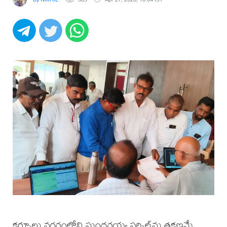
కర్నూలు నగరంలోని సుందరయ్య సర్కిల్‌ను తక్షణమే