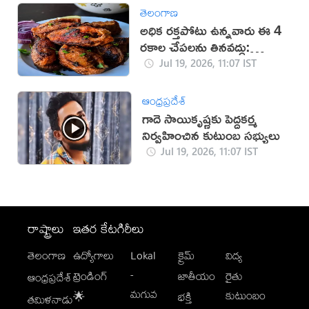
తెలంగాణ
అధిక రక్తపోటు ఉన్నవారు ఈ 4
రకాల చేపలను తినవద్దు:
నిపుణులు
Jul 19, 2026, 11:07 IST
ఆంధ్రప్రదేశ్
గాదె సాయికృష్ణకు పెద్దకర్మ
నిర్వహించిన కుటుంబ సభ్యులు
Jul 19, 2026, 11:07 IST
రాష్ట్రాలు
ఇతర కేటగిరీలు
తెలంగాణ
ఉద్యోగాలు
Lokal
క్రైమ్
విద్య
-
ట్రెండింగ్
జాతీయం
రైతు
ఆంధ్రప్రదేశ్
మగువ
కుటుంబం
🌟
భక్తి
తమిళనాడు