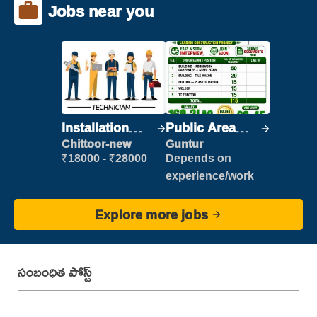
Jobs near you
Installation
Public Area
Engineer/
Cleaner
Chittoor-new
Guntur
Helper
₹18000 - ₹28000
Depends on
experience/work
Explore more jobs
సంబంధిత పోస్ట్