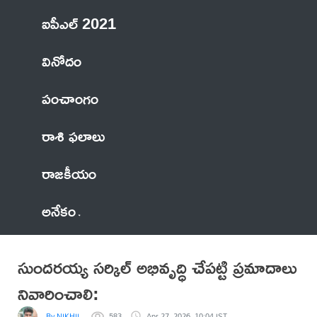
ఐపీఎల్ 2021
వినోదం
పంచాంగం
రాశి ఫలాలు
రాజకీయం
అనేకం
సుందరయ్య సర్కిల్ అభివృద్ధి చేపట్టి ప్రమాదాలు
నివారించాలి:
By NIKHIL
583
Apr 27, 2026, 10:04 IST