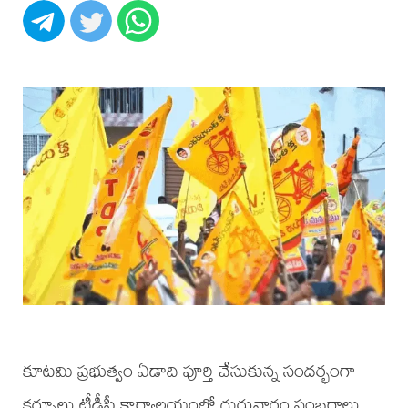
కూటమి ప్రభుత్వం ఏడాది పూర్తి చేసుకున్న సందర్భంగా
కర్నూలు టీడీపీ కార్యాలయంలో గురువారం సంబరాలు