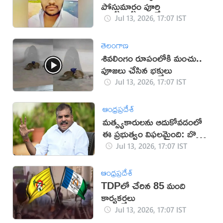
పోస్టుమార్టం పూర్తి
Jul 13, 2026, 17:07 IST
తెలంగాణ
శివలింగం రూపంలోకి మంచు..
పూజలు చేసిన భక్తులు
Jul 13, 2026, 17:07 IST
ఆంధ్రప్రదేశ్
మత్స్యకారులను ఆదుకోవడంలో
ఈ ప్రభుత్వం విఫలమైంది: బొత్స
సత్యనారాయణ
Jul 13, 2026, 17:07 IST
ఆంధ్రప్రదేశ్
TDPలో చేరిన 85 మంది
కార్యకర్తలు
Jul 13, 2026, 17:07 IST