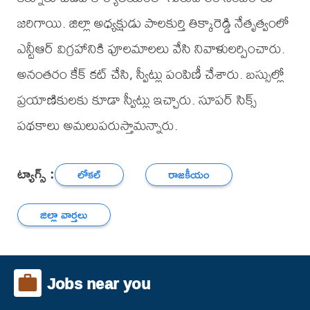
జరిగాయి. జిల్లా అధ్యక్షుడు పాలకుర్తి తిక్కారెడ్డి నేతృత్వంలో
ఎన్టీఆర్ విగ్రహానికి పూలమాలలు వేసి నివాళులర్పించారు.
అనంతరం కేక్ కట్ చేసి, స్వీట్లు పంపిణీ చేశారు. బస్సుల్లో
ప్రయాణికులకు కూడా స్వీట్లు ఇచ్చారు. సూపర్ సిక్స్
పథకాలు అమలుపరుస్తామన్నారు.
ట్యాగ్స్ :
లోకల్
రాజకీయం
జిల్లా వార్తలు
Jobs near you