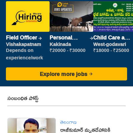
Field Officer
Personal
Child Care and
Assistant
Patient care
Vishakapatnam
Kakinada
West-godavari
Depends on
₹20000 - ₹30000
₹18000 - ₹25000
experience/work
Explore more jobs
సంబంధిత పోస్ట్
తెలంగాణ
రాజ్‌కుమార్‌ మృతదేహానికి