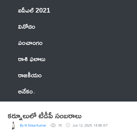
ఐపీఎల్ 2021
వినోదం
పంచాంగం
రాశి ఫలాలు
రాజకీయం
అనేకం
కర్నూలులో టీడీపీ సంబరాలు
By N Shiva Kumar
70
Jun 12, 2025, 14:06 IST