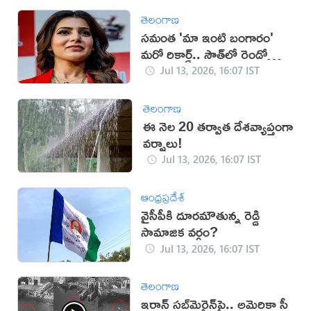
తెలంగాణ
సమంత 'మా ఇంటి బంగారం'
మరో రికార్డ్.. సౌత్‌లో రెండో
స్థానం!
Jul 13, 2026, 16:07 IST
తెలంగాణ
ఈ నెల 20 తర్వాత దేశవ్యాప్తంగా
వర్షాలు!
Jul 13, 2026, 16:07 IST
ఆంధ్రప్రదేశ్
వైసీపీకి దూరమౌతున్న రెడ్డి
సామాజిక వర్గం?
Jul 13, 2026, 16:07 IST
తెలంగాణ
ఇరాన్‌ సబ్‌మెరైన్‌పై.. అమెరికా సీ