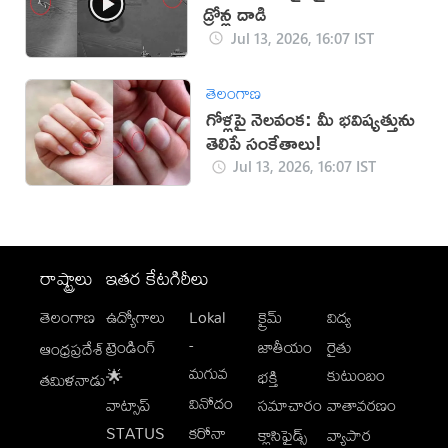
డ్రోన్ల దాడి
Jul 13, 2026, 16:07 IST
తెలంగాణ
గోళ్లపై నెలవంక: మీ భవిష్యత్తును
తెలిపే సంకేతాలు!
Jul 13, 2026, 16:07 IST
రాష్ట్రాలు
ఇతర కేటగిరీలు
తెలంగాణ
ఉద్యోగాలు
Lokal
క్రైమ్
విద్య
-
ట్రెండింగ్
జాతీయం
రైతు
ఆంధ్రప్రదేశ్
మగువ
కుటుంబం
🌟
భక్తి
తమిళనాడు
వినోదం
వాట్సాప్
సమాచారం
వాతావరణం
STATUS
కరోనా
క్లాసిఫైడ్స్
వ్యాపార