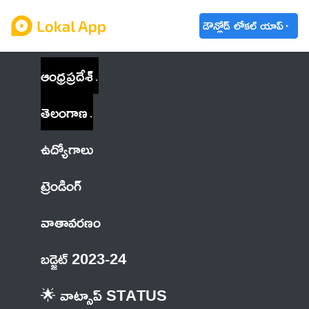
డౌన్లోడ్ లోకల్ యాప్
ఆంధ్రప్రదేశ్
తెలంగాణ
ఉద్యోగాలు
ట్రెండింగ్
వాతావరణం
బడ్జెట్ 2023-24
🌟 వాట్సాప్ STATUS