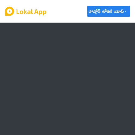
డౌన్లోడ్ లోకల్ యాప్
ఆంధ్రప్రదేశ్
తెలంగాణ
ఉద్యోగాలు
ట్రెండింగ్
వాతావరణం
బడ్జెట్ 2023-24
🌟 వాట్సాప్ STATUS