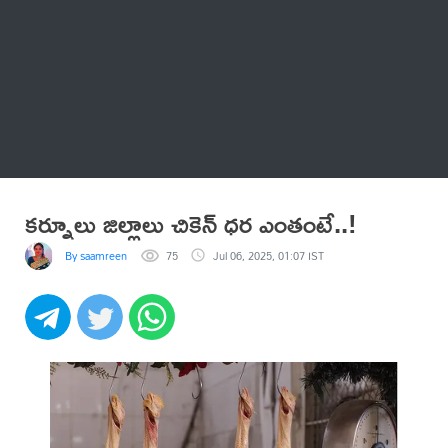
Thatstelugu
బిగ్ బాస్
అనేకం
కర్నూలు జిల్లాలు చికెన్ ధర ఎంతంటే..!
By saamreen
75
Jul 06, 2025, 01:07 IST