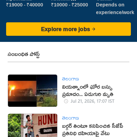
vijayawada
₹19000 - ₹40000
₹10000 - ₹25000
Depends on
experience/work
Explore more jobs
సంబంధిత పోస్ట్
తెలంగాణ
వియత్నాంలో ఘోర బస్సు
ప్రమాదం.. ఏడుగురి మృతి
Jul 21, 2026, 17:07 IST
తెలంగాణ
బర్గర్ తింటూ కనిపించిన సీజేపీ
ప్రతినిధి దహియాపై వేటు