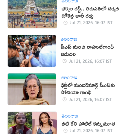
తెలంగాణ
భక్తుల రద్దీ.. తిరుపతిలో దర్శన
టోకెన్ల జారీ రద్దు
Jul 21, 2026, 16:07 IST
తెలంగాణ
పీఎస్‌ నుంచి రాహుల్‌గాంధీ
విడుదల
Jul 21, 2026, 16:07 IST
తెలంగాణ
ఢిల్లీలో మందిర్‌మార్గ్‌ పీఎస్‌కు
సోనియా గాంధీ
Jul 21, 2026, 16:07 IST
తెలంగాణ
నటి కేలి హాటిల్ కన్నుమూత
Jul 21, 2026, 16:07 IST