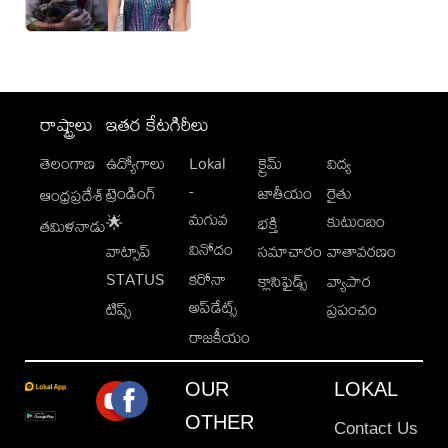
రాష్ట్రాలు
ఇతర కేటగిరీలు
తెలంగాణ
ఉద్యోగాలు
Lokal
క్రైమ్
విద్య
-
ట్రెండింగ్
జాతీయం
రైతు
ఆంధ్రప్రదేశ్
మగువ
కుటుంబం
🌟
భక్తి
తమిళనాడు
వినోదం
వాట్సాప్
సమాచారం
వాతావరణం
STATUS
కరోనా
క్లాసిఫైడ్స్
వ్యాపార
అప్‌డేట్స్
టిప్స్
ప్రపంచం
రాజకీయం
OUR
LOKAL
OTHER
Contact Us