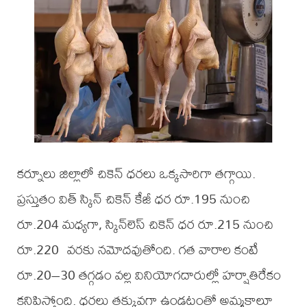
కర్నూలు జిల్లాలో చికెన్ ధరలు ఒక్కసారిగా తగ్గాయి.
ప్రస్తుతం విత్ స్కిన్ చికెన్ కేజీ ధర రూ.195 నుంచి
రూ.204 మధ్యగా, స్కిన్‌లెస్ చికెన్ ధర రూ.215 నుంచి
రూ.220 వరకు నమోదవుతోంది. గత వారాల కంటే
రూ.20–30 తగ్గడం వల్ల వినియోగదారుల్లో హర్షాతిరేకం
కనిపిస్తోంది. ధరలు తక్కువగా ఉండటంతో అమ్మకాలూ