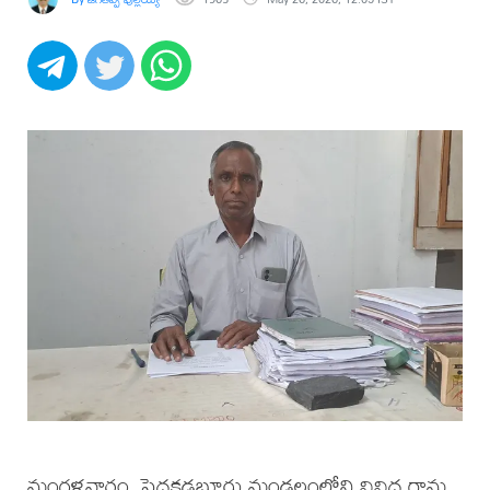
మంగళవారం, పెద్దకడబూరు మండలంలోని వివిధ గ్రామ