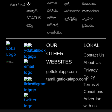
మగువ
కుటుంబం
🌟
భక్తి
తమిళనాడు
వినోదం
వాట్సాప్
సమాచారం
వాతావరణం
STATUS
కరోనా
క్లాసిఫైడ్స్
వ్యాపార
అప్‌డేట్స్
టిప్స్
ప్రపంచం
రాజకీయం
OUR
LOKAL
OTHER
Contact Us
WEBSITES
About Us
Privacy
getlokalapp.com
Policy
tamil.getlokalapp.com
Terms &
Conditions
Advertise
with us