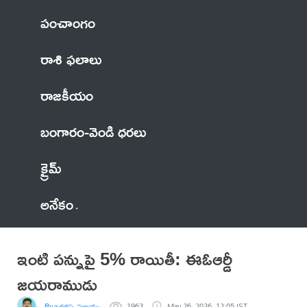
పంచాంగం
రాశి ఫలాలు
రాజకీయం
బంగారం-వెండి ధరలు
క్రైమ్
అనేకం
ఇంటి పన్నుపై 5% రాయితీ: ఈఓఆర్డీ
జయరాముడు
By జగతప్ప పుల్లయ్య
1963
May 26, 2026, 12:05 IST