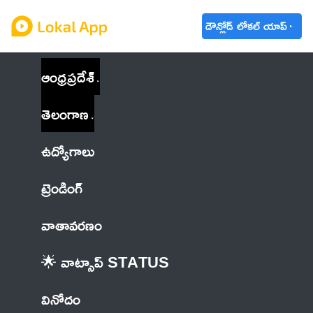
డౌన్లోడ్ లోకల్ యాప్
ఆంధ్రప్రదేశ్
తెలంగాణ
ఉద్యోగాలు
ట్రెండింగ్
వాతావరణం
🌟 వాట్సాప్ STATUS
వినోదం