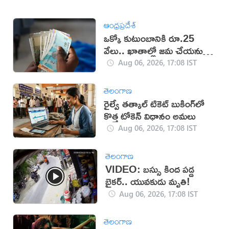
ఆంధ్రప్రదేశ్
ఒక్కో కుటుంబానికి రూ.25
వేలు.. ఖాతాల్లో జ‌మ చేయ‌నున్న
ప్ర‌భుత్వం..!
Aug 06, 2026, 17:08 IST
తెలంగాణ
రైల్వే తత్కాల్ టికెట్ బుకింగ్‌లో
కొత్త టోకెన్ విధానం అమలు
Aug 06, 2026, 17:08 IST
తెలంగాణ
VIDEO: బస్సు కింద పడ్డ
బైకర్.. యువకుడు మృతి!
Aug 06, 2026, 17:08 IST
తెలంగాణ