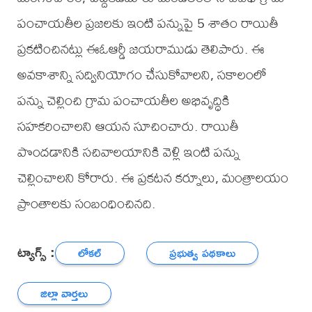
పంచాయతీల ప్రజలకు ఇంటి పన్నుపై 5 శాతం రాయితీ
ప్రకటించినట్లు ఈఓఆర్డీ జయరాముడు తెలిపారు. ఈ
అవకాశాన్ని సద్వినియోగం చేసుకోవాలని, సకాలంలో
పన్ను చెల్లించి గ్రామ పంచాయతీల అభివృద్ధికి
సహకరించాలని ఆయన సూచించారు. రాయితీ
పొందడానికి సచివాలయానికి వెళ్లి ఇంటి పన్ను
చెల్లించాలని కోరారు. ఈ ప్రకటన కర్నూలు, మంత్రాలయం
ప్రాంతాలకు సంబంధించినది.
ట్యాగ్స్ :
లోకల్
ప్రభుత్వ పథకాలు
జిల్లా వార్తలు