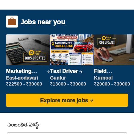
Jobs near you
Marketing
Taxi Driver
Field
Executive
Marketing
East-godavari
Guntur
Kurnool
Executive
₹22500 - ₹30000
₹13000 - ₹30000
₹20000 - ₹30000
Explore more jobs
సంబంధిత పోస్ట్