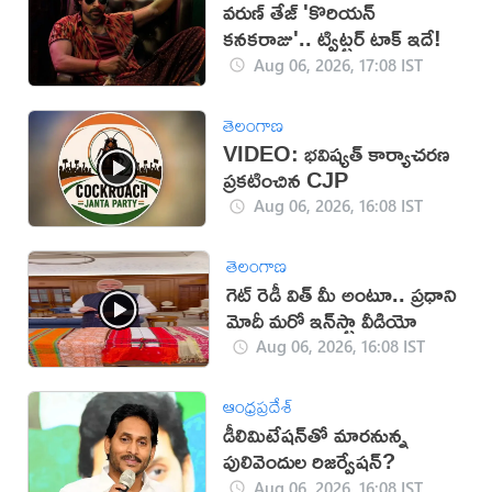
వరుణ్ తేజ్ 'కొరియన్
కనకరాజు'.. ట్విట్టర్ టాక్ ఇదే!
Aug 06, 2026, 17:08 IST
తెలంగాణ
VIDEO: భవిష్యత్ కార్యాచరణ
ప్రకటించిన CJP
Aug 06, 2026, 16:08 IST
తెలంగాణ
గెట్ రెడీ విత్ మీ అంటూ.. ప్రధాని
మోదీ మరో ఇన్‌స్టా వీడియో
Aug 06, 2026, 16:08 IST
ఆంధ్రప్రదేశ్
డీలిమిటేషన్‌తో మారనున్న
పులివెందుల రిజర్వేషన్?
Aug 06, 2026, 16:08 IST