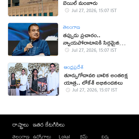
బెయిల్ మంజూరు
Jul 27, 2026, 15:07 IST
తెలంగాణ
తప్పుడు ప్రచారం..
న్యాయపోరాటానికి సిద్ధమైన
గడ్కరీ!
Jul 27, 2026, 15:07 IST
ఆంధ్రప్రదేశ్
తూర్పుగోదావరి బాలిక అంతరిక్ష
యాత్ర.. లోకేశ్ అభినందనలు
Jul 27, 2026, 15:07 IST
రాష్ట్రాలు
ఇతర కేటగిరీలు
తెలంగాణ
ఉద్యోగాలు
Lokal
క్రైమ్
విద్య