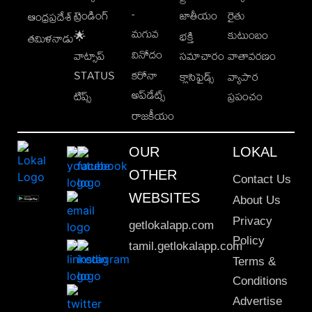
-
ట్రెండింగ్
జాతీయం
రైతు
ఆంధ్రప్రదేశ్
మగువ
కుటుంబం
🌟
భక్తి
తమిళనాడు
వినోదం
వాట్సాప్
సమాచారం
వాతావరణం
STATUS
కరోనా
క్లాసిఫైడ్స్
వ్యాపార
అప్‌డేట్స్
టిప్స్
ప్రపంచం
రాజకీయం
OUR
LOKAL
OTHER
Contact Us
WEBSITES
About Us
Privacy
getlokalapp.com
Policy
tamil.getlokalapp.com
Terms &
Conditions
Advertise