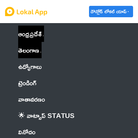
డౌన్లోడ్ లోకల్ యాప్
ఆంధ్రప్రదేశ్
తెలంగాణ
ఉద్యోగాలు
ట్రెండింగ్
వాతావరణం
🌟 వాట్సాప్ STATUS
వినోదం