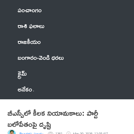
పంచాంగం
రాశి ఫలాలు
రాజకీయం
బంగారం-వెండి ధరలు
క్రైమ్
అనేకం
బీఎస్పీలో కీలక నియామకాలు: పార్టీ
బలోపేతంపై దృష్టి
By జగతప్ప పుల్లయ్య
1361
May 30, 2026, 12:05 IST