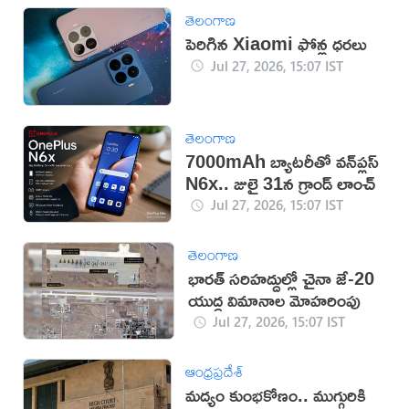
తెలంగాణ
పెరిగిన Xiaomi ఫోన్ల ధరలు
Jul 27, 2026, 15:07 IST
తెలంగాణ
7000mAh బ్యాటరీతో వన్‌ప్లస్
N6x.. జులై 31న గ్రాండ్ లాంచ్
Jul 27, 2026, 15:07 IST
తెలంగాణ
భారత్ సరిహద్దుల్లో చైనా జే-20
యుద్ధ విమానాల మోహరింపు
Jul 27, 2026, 15:07 IST
ఆంధ్రప్రదేశ్
మద్యం కుంభకోణం.. ముగ్గురికి