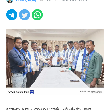
కర్నూలు జిల్లా బహుజన సమాజ్ పార్టీ (బీఎస్పీ) జిల్లా,