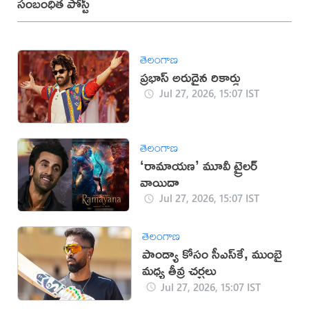
సంబంధిత పోస్ట్
తెలంగాణ
ప్రభాస్ అరుదైన రికార్డు
Jul 27, 2026, 15:07 IST
తెలంగాణ
‘రామాయణ’ మూవీ ట్రైలర్
వాయిదా
Jul 27, 2026, 15:07 IST
తెలంగాణ
పాండ్యా కోసం సీఎస్‌కే, ముంబై
మధ్య తీవ్ర చర్చలు
Jul 27, 2026, 15:07 IST