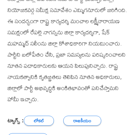
నియోజకవర్గ సమీక్ష సమావేశం ఎమ్మిగనూరులో జరిగింది.
ఈ సందర్భంగా రాష్ట్ర కార్యదర్శి మంచాల లక్ష్మీనారాయణ
సమక్షంలో రేపల్లె నాగన్నను జిల్లా కార్యదర్శిగా, షేక్
మహమ్మద్ సలీంను జిల్లా కోశాధికారిగా నియమించారు.
పార్టీని బలోపేతం చేసి, ప్రజా సమస్యలను పరిష్కరించాలని
నూతన పదాధికారులకు ఆయన పిలుపునిచ్చారు. రాష్ట్ర
నాయకత్వానికి కృతజ్ఞతలు తెలిపిన నూతన అధికారులు,
జిల్లాలో పార్టీ అభివృద్ధికి అంకితభావంతో పనిచేస్తామని
హామీ ఇచ్చారు.
ట్యాగ్స్ :
లోకల్
రాజకీయం