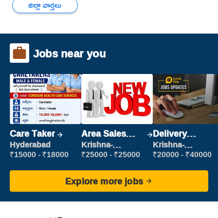
జిల్లా వార్తలు
Jobs near you
Care Taker
Area Sales
Delivery
Manager (Field
Executive
Hyderabad
Krishna-
Krishna-
vijayawada
vijayawada
Sales)
₹15000 - ₹18000
₹25000 - ₹25000
₹20000 - ₹40000
Explore more jobs