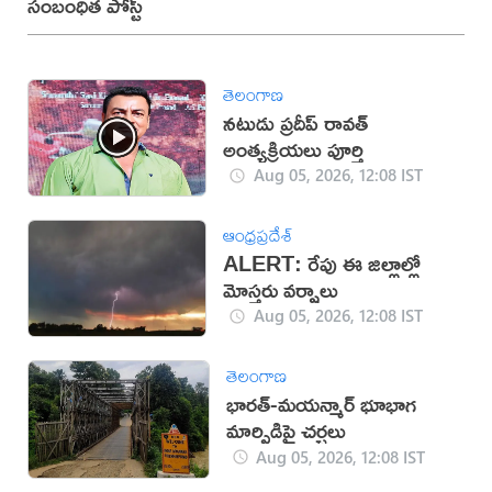
సంబంధిత పోస్ట్
తెలంగాణ
నటుడు ప్రదీప్ రావత్
అంత్యక్రియలు పూర్తి
Aug 05, 2026, 12:08 IST
ఆంధ్రప్రదేశ్
ALERT: రేపు ఈ జిల్లాల్లో
మోస్తరు వర్షాలు
Aug 05, 2026, 12:08 IST
తెలంగాణ
భారత్-మయన్మార్ భూభాగ
మార్పిడిపై చర్చలు
Aug 05, 2026, 12:08 IST