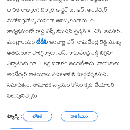
భారత రాజ్యాంగ నిర్మాత డాక్టర్ బి. ఆర్. అంబేద్కర్
మహావిగ్రహాన్ని ఘనంగా ఆవిష్కరించారు. ఈ
కార్యక్రమంలో రాష్ట్ర ఎస్సీ కమిషన్ చైర్మన్ కె. ఎస్. జవహర్,
మంత్రాలయం
టీడీపీ
ఇంచార్జి ఎన్. రాఘవేంద్ర రెడ్డి ముఖ్య
అతిథులుగా పాల్గొన్నారు. ఎన్. రాఘవేంద్ర రెడ్డి విగ్రహ
ఏర్పాటుకు రూ. 1 లక్ష విరాళం అందజేశారు. నాయకులు
అంబేద్కర్ ఆశయాలు సమాజానికి మార్గదర్శకమని,
సమానత్వం, సామాజిక న్యాయం కోసం కృషి చేయాలని
పిలుపునిచ్చారు.
ట్యాగ్స్ :
లోకల్
రాజకీయం