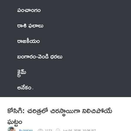
పంచాంగం
రాశి ఫలాలు
రాజకీయం
బంగారం-వెండి ధరలు
క్రైమ్
అనేకం
కోసిగి: చరిత్రలో చిరస్థాయిగా నిలిచిపోయే
ఘట్టం
By NIKHIL
1172
Jun 04, 2026, 10:06 IST