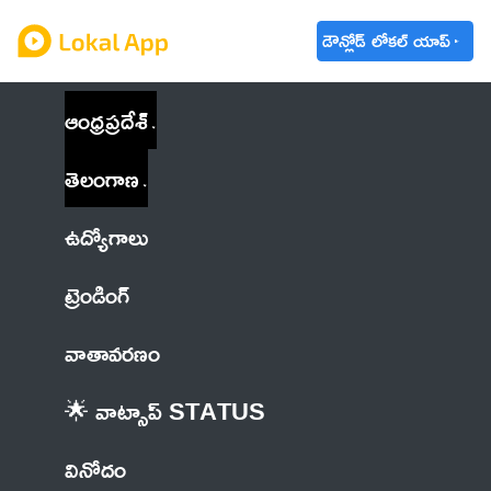
డౌన్లోడ్ లోకల్ యాప్
ఆంధ్రప్రదేశ్
తెలంగాణ
ఉద్యోగాలు
ట్రెండింగ్
వాతావరణం
🌟 వాట్సాప్ STATUS
వినోదం