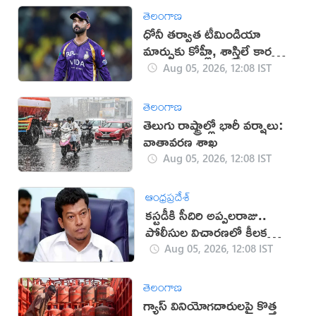
తెలంగాణ
ధోనీ తర్వాత టీమిండియా
మార్పుకు కోహ్లీ, శాస్త్రిలే కారణం:
రహానే
Aug 05, 2026, 12:08 IST
తెలంగాణ
తెలుగు రాష్ట్రాల్లో భారీ వర్షాలు:
వాతావరణ శాఖ
Aug 05, 2026, 12:08 IST
ఆంధ్రప్రదేశ్
కస్టడీకి సీదిరి అప్పలరాజు..
పోలీసుల విచారణలో కీలక
ప్రశ్నలు
Aug 05, 2026, 12:08 IST
తెలంగాణ
గ్యాస్ వినియోగదారులపై కొత్త