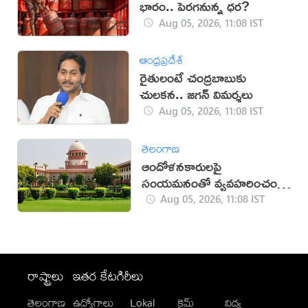
భారం.. పెరగనున్న ధర?
Aug 05, 2026, 11:08 IST
ఆంధ్రప్రదేశ్
రైతులంటే చంద్రబాబుకు
చులకన.. జగన్ విమర్శలు
Aug 05, 2026, 11:08 IST
తెలంగాణ
ఆందోళనకారులపై
సంయమనంతో వ్యవహరించండి:
సుప్రీంకోర్టు
Aug 05, 2026, 11:08 IST
రాష్ట్రాలు
ఇతర కేటగిరీలు
తెలంగాణ
ఉద్యోగాలు
Lokal
క్రైమ్
విద్య