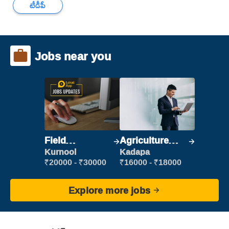
టీడీపీ
Jobs near you
Field
Agriculture
Marketing
Labour
Kurnool
Kadapa
Executive
₹20000 - ₹30000
₹16000 - ₹18000
Explore more jobs