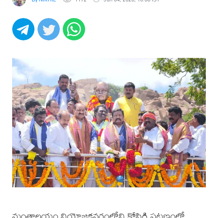
మంత్రాలయం నియోజకవర్గంలోని కోసిగి పట్టణంలో