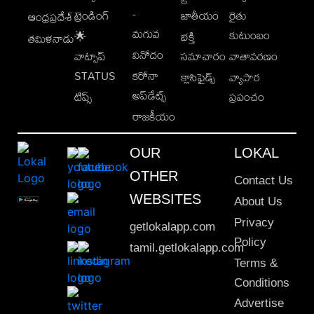
-
ట్రెండింగ్
జాతీయం
రైతు
ఆంధ్రప్రదేశ్
మగువ
కుటుంబం
🌟
భక్తి
తమిళనాడు
వినోదం
వాట్సాప్
సమాచారం
వాతావరణం
STATUS
కరోనా
క్లాసిఫైడ్స్
వ్యాపార
అప్‌డేట్స్
టిప్స్
ప్రపంచం
రాజకీయం
OUR
LOKAL
OTHER
Contact Us
WEBSITES
About Us
Privacy
getlokalapp.com
Policy
tamil.getlokalapp.com
Terms &
Conditions
Advertise