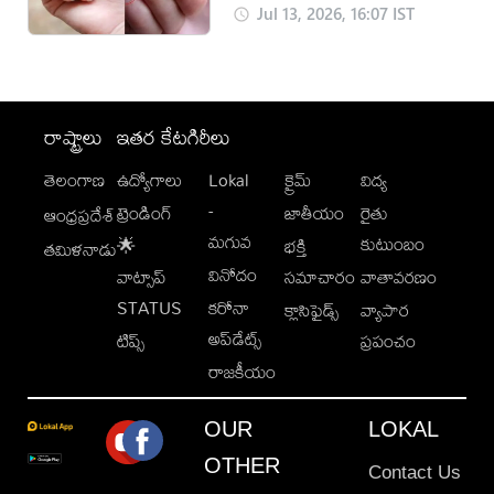
Jul 13, 2026, 16:07 IST
రాష్ట్రాలు
ఇతర కేటగిరీలు
తెలంగాణ
ఉద్యోగాలు
Lokal
క్రైమ్
విద్య
-
ట్రెండింగ్
జాతీయం
రైతు
ఆంధ్రప్రదేశ్
మగువ
కుటుంబం
🌟
భక్తి
తమిళనాడు
వినోదం
వాట్సాప్
సమాచారం
వాతావరణం
STATUS
కరోనా
క్లాసిఫైడ్స్
వ్యాపార
అప్‌డేట్స్
టిప్స్
ప్రపంచం
రాజకీయం
OUR
LOKAL
OTHER
Contact Us