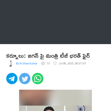
Thatstelugu
బిగ్ బాస్
అనేకం
కర్నూలు: జగన్ పై మంత్రి టీజీ భరత్ ఫైర్
By N Shiva Kumar
51
Jul 06, 2025, 06:07 IST