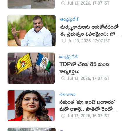
Jul 13, 2026, 17:07 IST
ఆంధ్రప్రదేశ్
మత్స్యకారులను ఆదుకోవడంలో
ఈ ప్రభుత్వం విఫలమైంది: బొత్స
సత్యనారాయణ
Jul 13, 2026, 17:07 IST
ఆంధ్రప్రదేశ్
TDPలో చేరిన 85 మంది
కార్యకర్తలు
Jul 13, 2026, 17:07 IST
తెలంగాణ
సమంత 'మా ఇంటి బంగారం'
మరో రికార్డ్.. సౌత్‌లో రెండో
స్థానం!
Jul 13, 2026, 16:07 IST