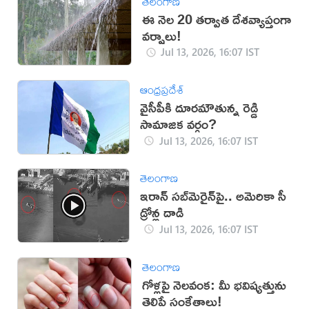
తెలంగాణ
ఈ నెల 20 తర్వాత దేశవ్యాప్తంగా
వర్షాలు!
Jul 13, 2026, 16:07 IST
ఆంధ్రప్రదేశ్
వైసీపీకి దూరమౌతున్న రెడ్డి
సామాజిక వర్గం?
Jul 13, 2026, 16:07 IST
తెలంగాణ
ఇరాన్‌ సబ్‌మెరైన్‌పై.. అమెరికా సీ
డ్రోన్ల దాడి
Jul 13, 2026, 16:07 IST
తెలంగాణ
గోళ్లపై నెలవంక: మీ భవిష్యత్తును
తెలిపే సంకేతాలు!