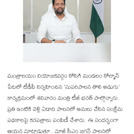
మంత్రాలయం నియోజకవర్గం కోసిగి మండలం కోల్మాన్
పేటలో టీడీపీ నిర్వహించిన 'సుపరిపాలన తొలి అడుగు'
కార్యక్రమంలో శనివారం మంత్రి టీజీ భరత్ పాల్గొన్నారు.
ప్రతి ఇంటికి వెళ్లి ఏడాది పాలనలో అమలు చేసిన సంక్షేమ
పథకాలపై కరపత్రాలు పంపిణీ చేశారు. ఈ సందర్భంగా
ఆయన మాట్లాడుతూ.. మాజీ సీఎం జగన్ పాలనలో