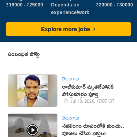
₹18000 - ₹25000
Depends on
₹20000 - ₹30000
experience/work
Explore more jobs
సంబంధిత పోస్ట్
తెలంగాణ
రాజ్‌కుమార్‌ మృతదేహానికి
పోస్టుమార్టం పూర్తి
Jul 13, 2026, 17:07 IST
తెలంగాణ
శివలింగం రూపంలోకి మంచు..
పూజలు చేసిన భక్తులు