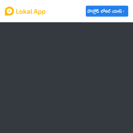
డౌన్లోడ్ లోకల్ యాప్
ఆంధ్రప్రదేశ్
తెలంగాణ
ఉద్యోగాలు
ట్రెండింగ్
వాతావరణం
బడ్జెట్ 2023-24
🌟 వాట్సాప్ STATUS