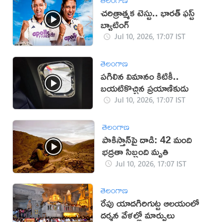
చరిత్రాత్మక టెస్టు.. భారత్‌ ఫస్ట్‌
బ్యాటింగ్‌
Jul 10, 2026, 17:07 IST
తెలంగాణ
పగిలిన విమానం కిటికీ..
బయటికొచ్చిన ప్రయాణికుడు
Jul 10, 2026, 17:07 IST
తెలంగాణ
పాకిస్తాన్‌పై దాడి: 42 మంది
భద్రతా సిబ్బంది మృతి
Jul 10, 2026, 17:07 IST
తెలంగాణ
రేపు యాదగిరిగుట్ట ఆలయంలో
దర్శన వేళల్లో మార్పులు