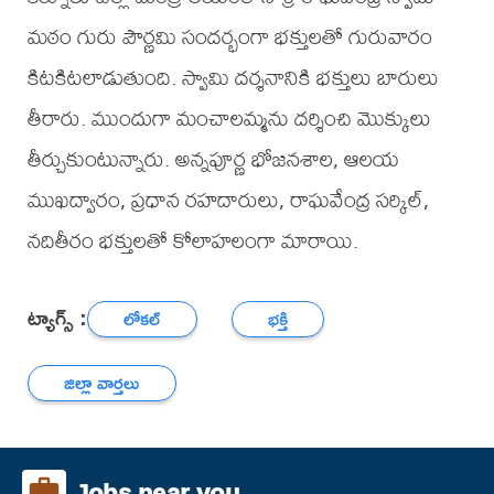
మఠం గురు పౌర్ణమి సందర్భంగా భక్తులతో గురువారం
కిటకిటలాడుతుంది. స్వామి దర్శనానికి భక్తులు బారులు
తీరారు. ముందుగా మంచాలమ్మను దర్శించి మొక్కులు
తీర్చుకుంటున్నారు. అన్నపూర్ణ భోజనశాల, ఆలయ
ముఖద్వారం, ప్రధాన రహదారులు, రాఘవేంద్ర సర్కిల్,
నదితీరం భక్తులతో కోలాహలంగా మారాయి.
ట్యాగ్స్ :
లోకల్
భక్తి
జిల్లా వార్తలు
Jobs near you