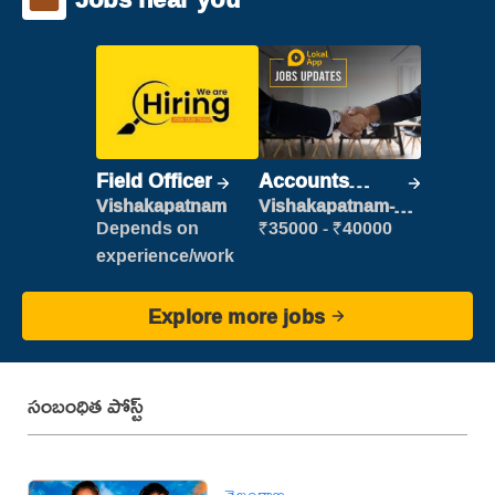
Field Officer
Accounts
Clerk
Vishakapatnam
Vishakapatnam-
new
Depends on
₹35000 - ₹40000
experience/work
Explore more jobs
సంబంధిత పోస్ట్
తెలంగాణ