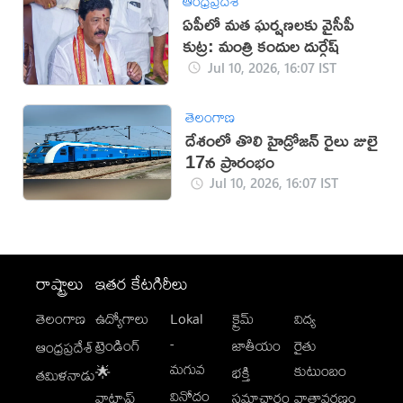
ఆంధ్రప్రదేశ్
ఏపీలో మత ఘర్షణలకు వైసీపీ
కుట్ర: మంత్రి కందుల దుర్గేష్
Jul 10, 2026, 16:07 IST
తెలంగాణ
దేశంలో తొలి హైడ్రోజన్ రైలు జులై
17న ప్రారంభం
Jul 10, 2026, 16:07 IST
రాష్ట్రాలు
ఇతర కేటగిరీలు
తెలంగాణ
ఉద్యోగాలు
Lokal
క్రైమ్
విద్య
-
ట్రెండింగ్
జాతీయం
రైతు
ఆంధ్రప్రదేశ్
మగువ
కుటుంబం
🌟
భక్తి
తమిళనాడు
వినోదం
వాట్సాప్
సమాచారం
వాతావరణం