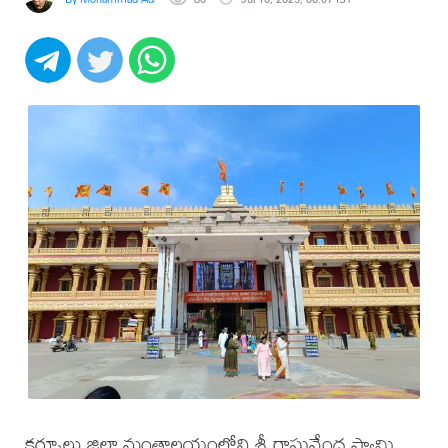
కర్నూలు జిల్లా మంత్రాలయంలోని శ్రీ రాఘవేంద్ర స్వామి