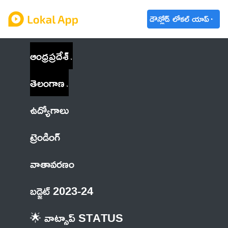
డౌన్లోడ్ లోకల్ యాప్
ఆంధ్రప్రదేశ్
తెలంగాణ
ఉద్యోగాలు
ట్రెండింగ్
వాతావరణం
బడ్జెట్ 2023-24
🌟 వాట్సాప్ STATUS