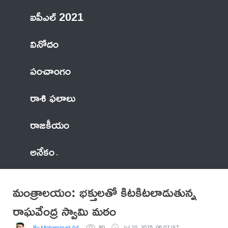
ఐపీఎల్ 2021
వినోదం
పంచాంగం
రాశి ఫలాలు
రాజకీయం
అనేకం
మంత్రాలయం: భక్తులతో కిటకిటలాడుతున్న
రాఘవేంద్ర స్వామి మఠం
By Mohammad Adil Anwar
80
Jul 10, 2025, 06:07 IST