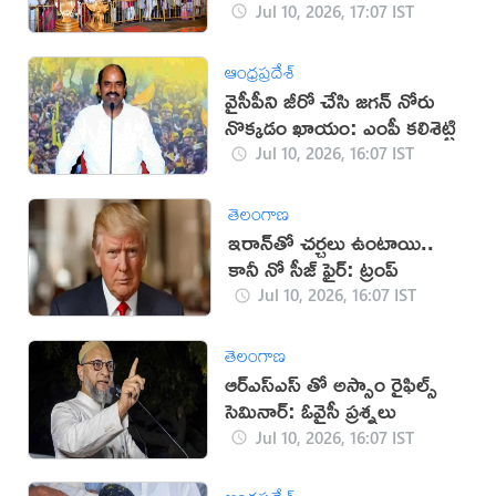
Jul 10, 2026, 17:07 IST
ఆంధ్రప్రదేశ్
వైసీపీని జీరో చేసి జగన్ నోరు
నొక్కడం ఖాయం: ఎంపీ కలిశెట్టి
Jul 10, 2026, 16:07 IST
తెలంగాణ
‌ఇరాన్‌తో చర్చలు ఉంటాయి..
కానీ నో సీజ్ ఫైర్: ట్రంప్
Jul 10, 2026, 16:07 IST
తెలంగాణ
ఆర్ఎస్ఎస్ తో అస్సాం రైఫిల్స్
సెమినార్: ఓవైసీ ప్రశ్నలు
Jul 10, 2026, 16:07 IST