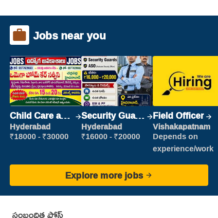
Jobs near you
Child Care and
Security Guard
Field Officer
Patient care
(Security)
Hyderabad
Hyderabad
Vishakapatnam
₹18000 - ₹30000
₹16000 - ₹20000
Depends on
experience/work
Explore more jobs
సంబంధిత పోస్ట్