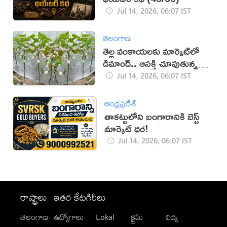
Jul 14, 2026, 06:07 IST
తెలంగాణ
తెల్ల వంకాయలకు మార్కెట్‌లో
డిమాండ్.. ఆసక్తి చూపుతున్న
రైతులు
Jul 14, 2026, 06:07 IST
ఆంధ్రప్రదేశ్
తాకట్టులోని బంగారానికి బెస్ట్
మార్కెట్ ధర!
Jul 14, 2026, 06:07 IST
రాష్ట్రాలు
ఇతర కేటగిరీలు
తెలంగాణ
ఉద్యోగాలు
Lokal
క్రైమ్
విద్య