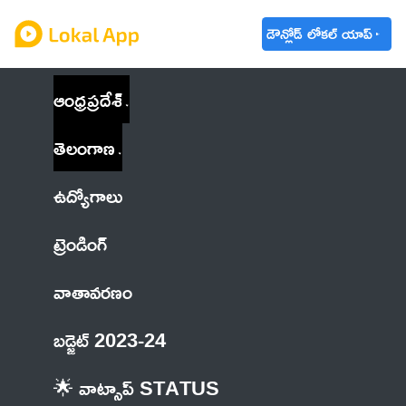
డౌన్లోడ్ లోకల్ యాప్
ఆంధ్రప్రదేశ్
తెలంగాణ
ఉద్యోగాలు
ట్రెండింగ్
వాతావరణం
బడ్జెట్ 2023-24
🌟 వాట్సాప్ STATUS