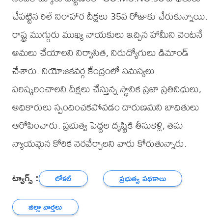
చేపట్టిన రిలే నిరాహార దీక్షలు 35వ రోజుకు చేరుకున్నాయి.
రాష్ట్ర ముగ్గురు ముఖ్య నాయకులు ఇచ్చిన హామీని వెంటనే
అమలు చేయాలని నిర్వాసిత, నిరుద్యోగులు డిమాండ్
చేశారు. నియోజకవర్గ కేంద్రంలో సమస్యలు
పరిష్కరించాలని దీక్షలు చేస్తున్న స్థానిక ప్రజా ప్రతినిధులు,
అధికారులు స్పందించకపోవడం దారుణమని బాధితులు
ఆరోపించారు. ప్రభుత్వ పెద్దల దృష్టికి తీసుకెళ్లి, తమ
న్యాయమైన కోరిక నెరవేర్చాలని వారు కోరుతున్నారు.
ట్యాగ్స్ :
లోకల్
ప్రభుత్వ పథకాలు
జిల్లా వార్తలు