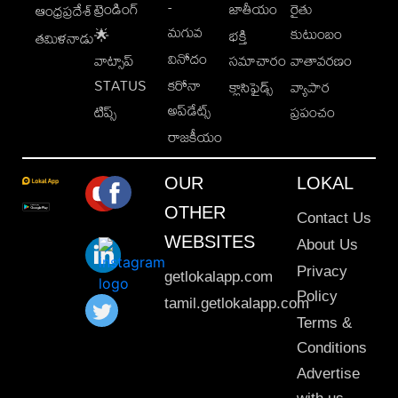
-
ట్రెండింగ్
జాతీయం
రైతు
ఆంధ్రప్రదేశ్
మగువ
కుటుంబం
🌟
భక్తి
తమిళనాడు
వినోదం
వాట్సాప్
సమాచారం
వాతావరణం
STATUS
కరోనా
క్లాసిఫైడ్స్
వ్యాపార
అప్‌డేట్స్
టిప్స్
ప్రపంచం
రాజకీయం
OUR
LOKAL
OTHER
Contact Us
WEBSITES
About Us
Privacy
getlokalapp.com
Policy
tamil.getlokalapp.com
Terms &
Conditions
Advertise