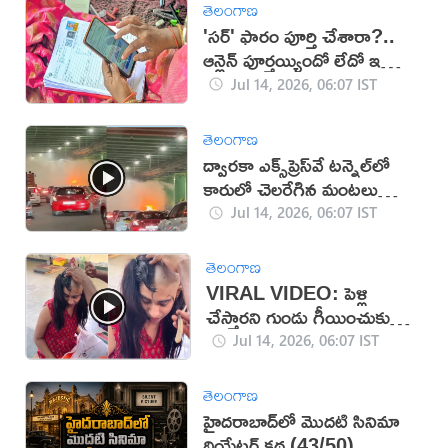
తెలంగాణ
'సర్' ఫారం పూర్తి చేశారా?..
ఆన్లైన్ పూర్తయ్యిందో లేదో ఇలా
తెలుసుకోండి!
Jul 14, 2026, 06:07 IST
తెలంగాణ
ద్వారకా ఎక్స్‌ప్రెస్‌వే టన్నెల్‌లో
కారులో చెలరేగిన మంటలు
(వీడియో)
Jul 14, 2026, 06:07 IST
తెలంగాణ
VIRAL VIDEO: పెళ్లి
చేస్తారని గుండు గీయించుకున్న
అమ్మాయి
Jul 14, 2026, 06:07 IST
తెలంగాణ
హైదరాబాద్‌లో మొదటి సినిమా
థియేటర్ కథ (43/50)