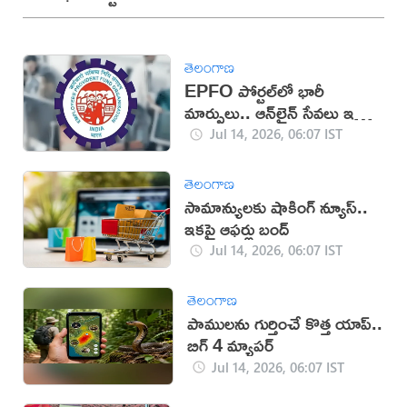
తెలంగాణ
EPFO పోర్టల్‌లో భారీ
మార్పులు.. ఆన్‌లైన్ సేవలు ఇక
మరింత సులువు!
Jul 14, 2026, 06:07 IST
తెలంగాణ
సామాన్యులకు షాకింగ్ న్యూస్..
ఇకపై ఆఫర్లు బంద్
Jul 14, 2026, 06:07 IST
తెలంగాణ
పాములను గుర్తించే కొత్త యాప్..
బిగ్ 4 మ్యాపర్
Jul 14, 2026, 06:07 IST