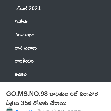
ఐపీఎల్ 2021
వినోదం
పంచాంగం
రాశి ఫలాలు
రాజకీయం
అనేకం
GO.MS.NO.98 బాధితుల రిలే నిరాహార
దీక్షలు 35వ రోజుకు చేరాయి
By రాజు (దాసరి)
1119
Apr 29, 2026, 06:04 IST