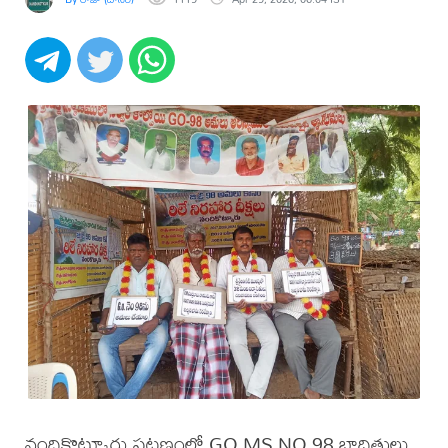
నందికొట్కూరు పట్టణంలో GO.MS.NO.98 బాధితులు