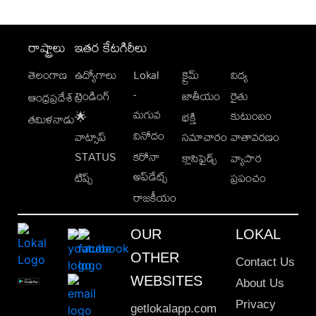
రాష్ట్రాలు
ఇతర కేటగిరీలు
తెలంగాణ
ఉద్యోగాలు
Lokal
క్రైమ్
విద్య
-
ట్రెండింగ్
జాతీయం
రైతు
ఆంధ్రప్రదేశ్
మగువ
కుటుంబం
🌟
భక్తి
తమిళనాడు
వినోదం
వాట్సాప్
సమాచారం
వాతావరణం
STATUS
కరోనా
క్లాసిఫైడ్స్
వ్యాపార
అప్‌డేట్స్
టిప్స్
ప్రపంచం
రాజకీయం
OUR
LOKAL
OTHER
Contact Us
WEBSITES
About Us
Privacy
getlokalapp.com