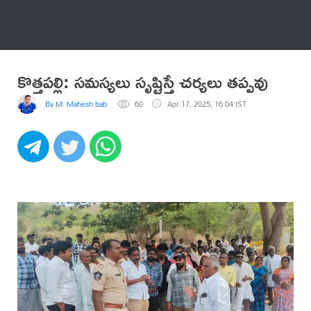
అనేకం
కొత్తపల్లి: సమస్యలు సృష్టిస్తే చర్యలు తప్పవు
By M. Mahesh babu
60
Apr 17, 2025, 16:04 IST