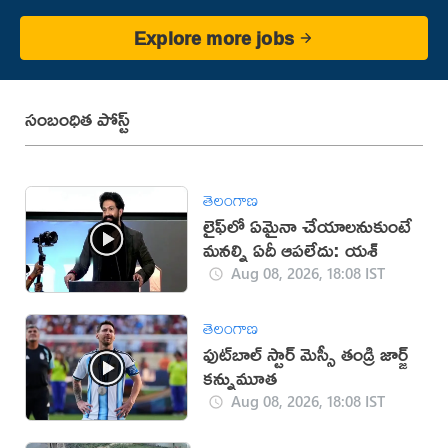
Explore more jobs
సంబంధిత పోస్ట్
తెలంగాణ
లైఫ్‌లో ఏమైనా చేయాలనుకుంటే
మనల్ని ఏదీ ఆపలేదు: యశ్
Aug 08, 2026, 18:08 IST
తెలంగాణ
ఫుట్‌బాల్ స్టార్ మెస్సీ తండ్రి జార్జ్
కన్నుమూత
Aug 08, 2026, 18:08 IST