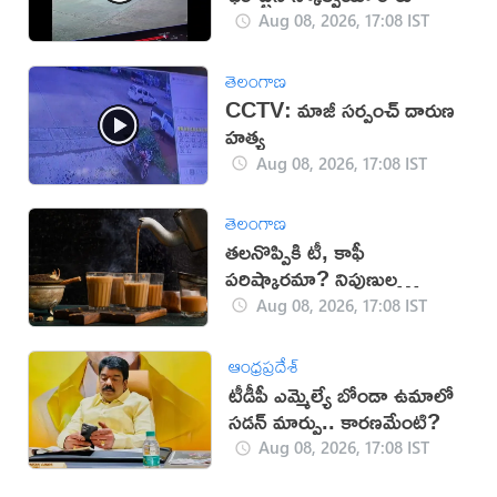
Aug 08, 2026, 17:08 IST
తెలంగాణ
CCTV: మాజీ సర్పంచ్ దారుణ
హత్య
Aug 08, 2026, 17:08 IST
తెలంగాణ
తలనొప్పికి టీ, కాఫీ
పరిష్కారమా? నిపుణుల
సూచనలు ఇవే!
Aug 08, 2026, 17:08 IST
ఆంధ్రప్రదేశ్
టీడీపీ ఎమ్మెల్యే బోండా ఉమాలో
సడన్‌ మార్పు.. కారణమేంటి?
Aug 08, 2026, 17:08 IST