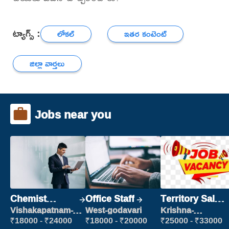
ట్యాగ్స్ :
లోకల్
ఇతర కంటెంట్
జిల్లా వార్తలు
Jobs near you
Chemist
Office Staff
Territory Sales
Production
Manager
Vishakapatnam-
West-godavari
Krishna-
new
vijayawada
Executive
₹18000 - ₹24000
₹18000 - ₹20000
₹25000 - ₹33000