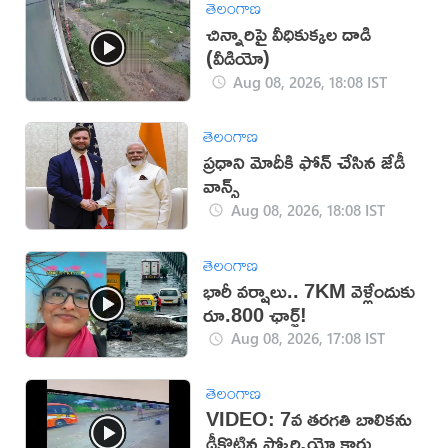
తెలంగాణ
చిన్నారిపై వీధికుక్కల దాడి
(వీడియో)
Aug 08, 2026, 18:08 IST
తెలంగాణ
ప్రధాని మోదీకి ఫోన్ చేసిన జేడీ
వాన్స్
Aug 08, 2026, 18:08 IST
తెలంగాణ
భారీ వర్షాలు.. 7KM వెళ్లేందుకు
రూ.800 ఛార్జ్!
Aug 08, 2026, 17:08 IST
తెలంగాణ
VIDEO: 7వ తరగతి బాలికను
ఢీకొట్టిన స్కోర్పియో కారు