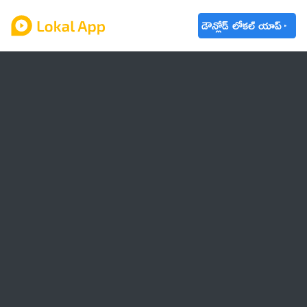
డౌన్లోడ్ లోకల్ యాప్
ఆంధ్రప్రదేశ్
తెలంగాణ
ఉద్యోగాలు
ట్రెండింగ్
వాతావరణం
🌟 వాట్సాప్ STATUS
వినోదం