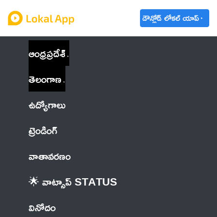
డౌన్లోడ్ లోకల్ యాప్
ఆంధ్రప్రదేశ్
తెలంగాణ
ఉద్యోగాలు
ట్రెండింగ్
వాతావరణం
🌟 వాట్సాప్ STATUS
వినోదం