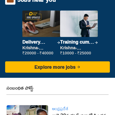
Delivery
Training cum
Executive
Placement
Krishna-
Krishna-
vijayawada
vijayawada
₹20000 - ₹40000
₹10000 - ₹25000
Explore more jobs
సంబంధిత పోస్ట్
ఆంధ్రప్రదేశ్