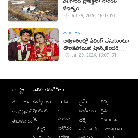
వెలిగొండ ప్రాజెక్ట్‌లో దొంగల
బీభత్సం
Jul 29, 2026, 16:07 IST
తెలంగాణ
అత్తగారింట్లో షేవింగ్ చేసుకుంటూ
దొరికిపోయిన ట్రాన్స్‌జెండర్
వధువు
Jul 29, 2026, 16:07 IST
రాష్ట్రాలు
ఇతర కేటగిరీలు
తెలంగాణ
ఉద్యోగాలు
Lokal
క్రైమ్
విద్య
-
ట్రెండింగ్
జాతీయం
రైతు
ఆంధ్రప్రదేశ్
మగువ
కుటుంబం
🌟
భక్తి
తమిళనాడు
వినోదం
వాట్సాప్
సమాచారం
వాతావరణం
STATUS
కరోనా
క్లాసిఫైడ్స్
వ్యాపార