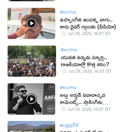
తెలంగాణ
ఉప్పొంగిన జంపన్న వాగు..
కారు డ్రైవర్ గల్లంతు (వీడియో)
Jul 29, 2026, 16:07 IST
తెలంగాణ
యువత ఉద్యమ స్ఫూర్తి..
రాజకీయాల్లో కొత్త శకం?
Jul 29, 2026, 16:07 IST
తెలంగాణ
అల్లు అర్జున్ వివాదాస్పద
కామెంట్స్.. స్టాకింగ్‌ను
ప్రోత్సహిస్తున్నారా?
Jul 29, 2026, 16:07 IST
ఆంధ్రప్రదేశ్