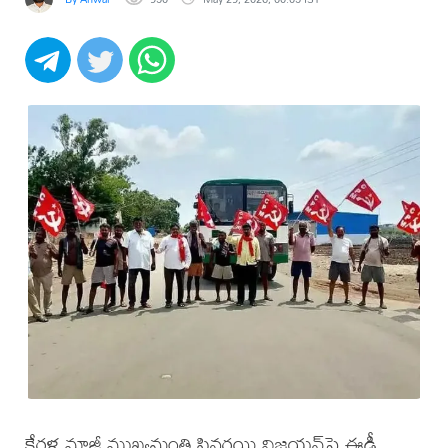
కేరళ మాజీ ముఖ్యమంత్రి పినరయి విజయన్‌పై ఈడీ