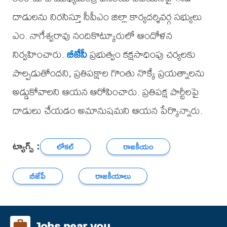
దాడులను నిరసిస్తూ సీపీఎం జిల్లా కార్యదర్శివర్గ సభ్యులు
ఎం. నాగేశ్వరావు నందికొట్కూరులో ఆందోళన
నిర్వహించారు.
బీజేపీ
ప్రభుత్వం కక్షసాధింపు చర్యలకు
పాల్పడుతోందని, ప్రతిపక్షాల గొంతు నొక్కే ప్రయత్నాలను
అడ్డుకోవాలని ఆయన ఆరోపించారు. ప్రతిపక్ష పార్టీలపై
దాడులు చేయడం అమానుషమని ఆయన పేర్కొన్నారు.
ట్యాగ్స్ :
లోకల్
రాజకీయం
బీజేపీ
రాజకీయాలు
Jobs near you