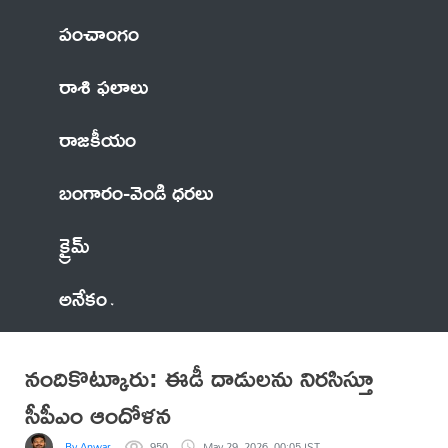
పంచాంగం
రాశి ఫలాలు
రాజకీయం
బంగారం-వెండి ధరలు
క్రైమ్
అనేకం
నందికొట్కూరు: ఈడీ దాడులను నిరసిస్తూ
సీపీఎం ఆందోళన
By Anwar
950
May 29, 2026, 00:05 IST