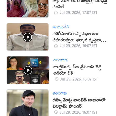
జులై 30న ఈ 6 జిల్లాల్లో పింఛన్ల
పంపిణీ
Jul 29, 2026, 17:07 IST
ఆంధ్రప్రదేశ్
పోలీసులకు అన్ని విధాలుగా
సహకరిస్తాం: ధర్మాన కృష్ణదాస్
(వీడియో)
Jul 29, 2026, 16:07 IST
తెలంగాణ
జూబ్లీహిల్స్ సీఐ శ్రీనివాస్ రెడ్డి
ఆడియో లీక్
Jul 29, 2026, 16:07 IST
తెలంగాణ
రష్యా మోస్ట్ వాంటెడ్ జాబితాలో
టెలిగ్రామ్ ఫౌండర్
Jul 29, 2026, 16:07 IST