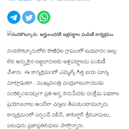
నందికొట్కూరులోని కొణిదెల గ్రామంలో బుధవారం ఇల్లు
లేని అర్హులైన లబ్ధిదారులకు ఇళ్లపట్టాలను పంపిణీ
చేశారు. ఈ కార్యక్రమంలో ఎమ్మెల్యే గిత్త జయ సూర్య
మాట్లాడుతూ.. ముఖ్యమంత్రి చంద్రబాబునాయుడు
సంకల్పించినట్లుగా ప్రతి అర్హ నిరుపేదకు సంక్షేమ పథకాల
ప్రయోజనాలు అందేలా చర్యలు తీసుకుంటామన్నారు.
కార్యక్రమంలో సర్పంచ్ నవీన్, తాసిల్దార్ శ్రీనివాసులు,
పలువురు ప్రజాప్రతినిధులు పాల్గొన్నారు.