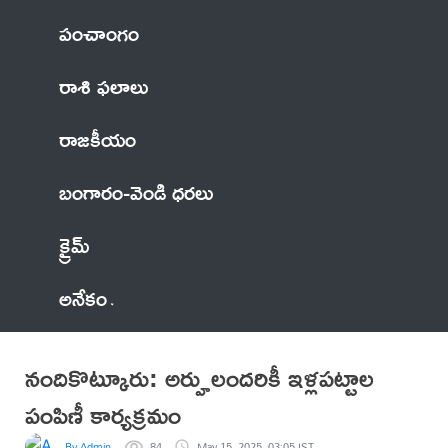
పంచాంగం
రాశి ఫలాలు
రాజకీయం
బంగారం-వెండి ధరలు
క్రైమ్
అనేకం
నందికొట్కూరు: అర్హులందరికీ ఇళ్లపట్టాల
పంపిణీ కార్యక్రమం
By Admin
84
May 15, 2025, 03:05 IST