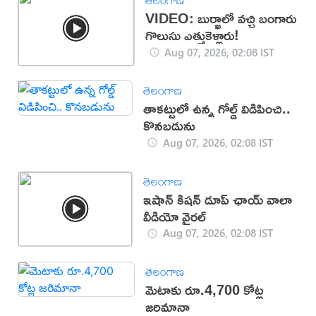
తెలంగాణ
VIDEO: బుర్ఖాలో వచ్చి బంగారు
గొలుసు ఎత్తుకెళ్లారు!
Aug 07, 2026, 02:08 IST
తెలంగాణ
తాకట్టులో ఉన్న గోల్డ్ విడిపించి..
కొనబడును
Aug 07, 2026, 02:08 IST
తెలంగాణ
ఇషాన్ కిషన్ డూప్ ఛాయ్ వాలా
వీడియో వైరల్
Aug 07, 2026, 02:08 IST
తెలంగాణ
మెటాకు రూ.4,700 కోట్ల
జరిమానా