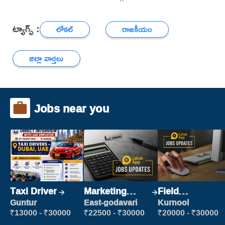
ట్యాగ్స్ :
లోకల్
రాజకీయం
జిల్లా వార్తలు
Jobs near you
Taxi Driver
Marketing
Field
Executive
Marketing
Guntur
East-godavari
Kurnool
Executive
₹13000 - ₹30000
₹22500 - ₹30000
₹20000 - ₹30000