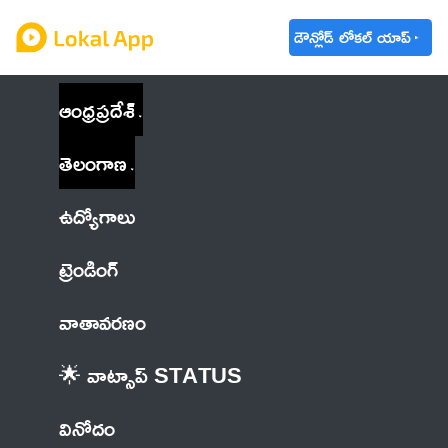
డౌన్లోడ్ లోకల్ యాప్
ఆంధ్రప్రదేశ్
తెలంగాణ
ఉద్యోగాలు
ట్రెండింగ్
వాతావరణం
🌟 వాట్సాప్ STATUS
వినోదం