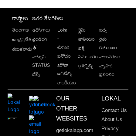
రాష్ట్రాలు
ఇతర కేటగిరీలు
తెలంగాణ
ఉద్యోగాలు
Lokal
క్రైమ్
విద్య
-
ట్రెండింగ్
జాతీయం
రైతు
ఆంధ్రప్రదేశ్
మగువ
కుటుంబం
🌟
భక్తి
తమిళనాడు
వినోదం
వాట్సాప్
సమాచారం
వాతావరణం
STATUS
కరోనా
క్లాసిఫైడ్స్
వ్యాపార
అప్‌డేట్స్
టిప్స్
ప్రపంచం
రాజకీయం
OUR
LOKAL
OTHER
Contact Us
WEBSITES
About Us
Privacy
getlokalapp.com