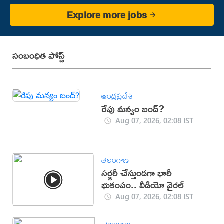
Explore more jobs
సంబంధిత పోస్ట్
ఆంధ్రప్రదేశ్
రేపు మన్యం బంద్‌?
Aug 07, 2026, 02:08 IST
తెలంగాణ
సర్జరీ చేస్తుండగా భారీ
భుకంపం.. వీడియో వైరల్
Aug 07, 2026, 02:08 IST