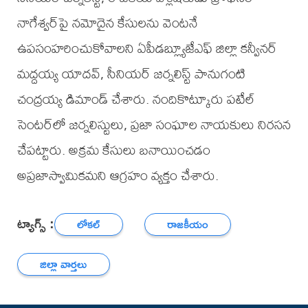
నాగేశ్వర్‌పై నమోదైన కేసులను వెంటనే
ఉపసంహరించుకోవాలని ఏపీడబ్ల్యూజేఎఫ్ జిల్లా కన్వీనర్
మద్దయ్య యాదవ్, సీనియర్ జర్నలిస్ట్ పానుగంటి
చంద్రయ్య డిమాండ్ చేశారు. నందికొట్కూరు పటేల్
సెంటర్‌లో జర్నలిస్టులు, ప్రజా సంఘాల నాయకులు నిరసన
చేపట్టారు. అక్రమ కేసులు బనాయించడం
అప్రజాస్వామికమని ఆగ్రహం వ్యక్తం చేశారు.
ట్యాగ్స్ :
లోకల్
రాజకీయం
జిల్లా వార్తలు