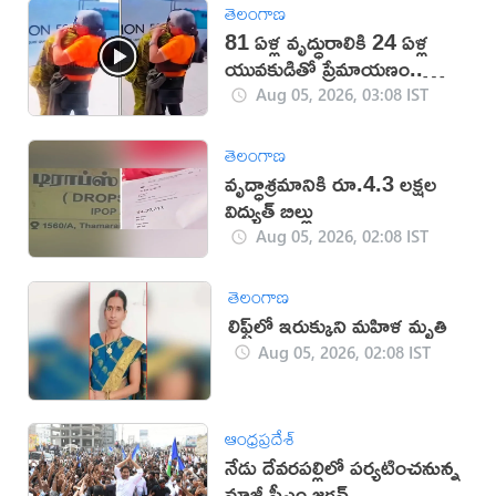
తెలంగాణ
81 ఏళ్ల వృద్ధురాలికి 24 ఏళ్ల
యువకుడితో ప్రేమాయణం..
సెప్టెంబర్‌లో పెళ్లి!
Aug 05, 2026, 03:08 IST
తెలంగాణ
వృద్ధాశ్రమానికి రూ.4.3 లక్షల
విద్యుత్‌ బిల్లు
Aug 05, 2026, 02:08 IST
తెలంగాణ
లిఫ్ట్‌లో ఇరుక్కుని మహిళ మృతి
Aug 05, 2026, 02:08 IST
ఆంధ్రప్రదేశ్
నేడు దేవరపల్లిలో పర్యటించనున్న
మాజీ సీఎం జగన్