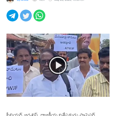
సీనియర్ జర్నలిస్ట్, రాజకీయ విశ్లేషకుడు ప్రొఫెసర్