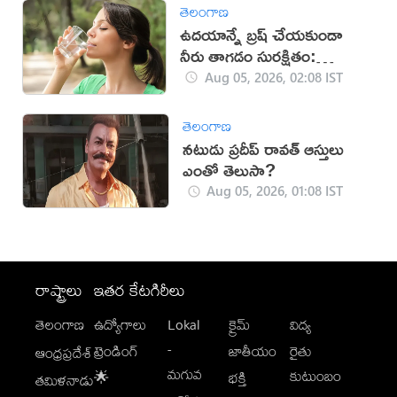
తెలంగాణ
ఉదయాన్నే బ్రష్ చేయకుండా
నీరు తాగడం సురక్షితం:
నిపుణులు
Aug 05, 2026, 02:08 IST
తెలంగాణ
నటుడు ప్రదీప్ రావత్ ఆస్తులు
ఎంతో తెలుసా?
Aug 05, 2026, 01:08 IST
రాష్ట్రాలు
ఇతర కేటగిరీలు
తెలంగాణ
ఉద్యోగాలు
Lokal
క్రైమ్
విద్య
-
ట్రెండింగ్
జాతీయం
రైతు
ఆంధ్రప్రదేశ్
మగువ
కుటుంబం
🌟
భక్తి
తమిళనాడు