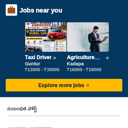
Jobs near you
Taxi Driver
Agriculture
Labour
Guntur
Kadapa
₹13000 - ₹30000
₹16000 - ₹18000
Explore more jobs
సంబంధిత పోస్ట్