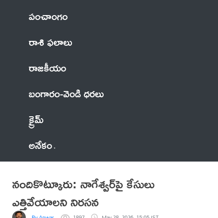
పంచాంగం
రాశి ఫలాలు
రాజకీయం
బంగారం-వెండి ధరలు
క్రైమ్
అనేకం
నందికొట్కూరు: నాగేశ్వర్‌పై కేసులు
ఎత్తివేయాలని నిరసన
By Anwar
1897
May 28, 2026, 15:05 IST