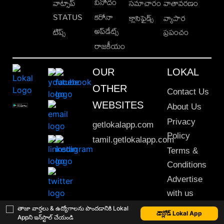
వినోదం
వాట్సాప్
సమాచారం
వాతావరణం
STATUS
కరోనా
క్లాసిఫైడ్స్
వ్యాపార
అప్‌డేట్స్
టిప్స్
ప్రపంచం
రాజకీయం
OUR
LOKAL
OTHER
Contact Us
WEBSITES
About Us
Privacy
getlokalapp.com
Policy
tamil.getlokalapp.com
Terms &
Conditions
Advertise
with us
Sitemap
తాజా వార్తలు & ఉద్యోగాలను పొందడానికి Lokal
డౌన్లోడ్ Lokal App
Appని ఇన్‌స్టాల్ చేయండి
This material may not be published, transmitted, rewritten or redistributed. © 2020 Lokal App. All rights reserved.