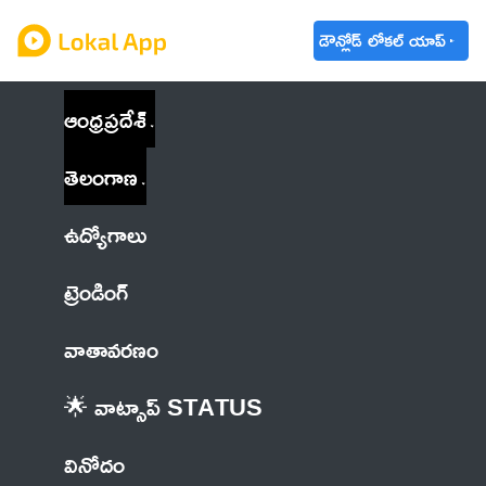
డౌన్లోడ్ లోకల్ యాప్
ఆంధ్రప్రదేశ్
తెలంగాణ
ఉద్యోగాలు
ట్రెండింగ్
వాతావరణం
🌟 వాట్సాప్ STATUS
వినోదం