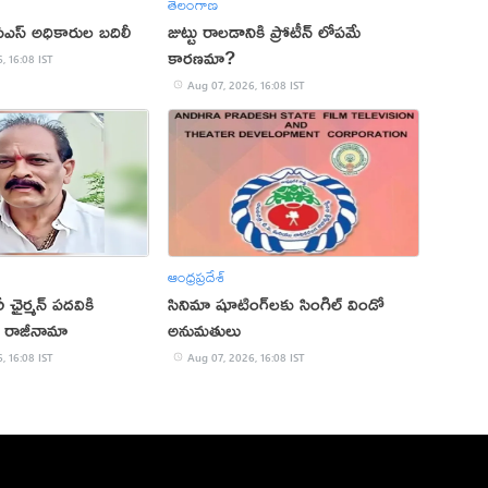
తెలంగాణ
స్‌ అధికారుల బదిలీ
జుట్టు రాలడానికి ప్రోటీన్ లోపమే
కారణమా?
, 16:08 IST
Aug 07, 2026, 16:08 IST
ఆంధ్రప్రదేశ్
ఛైర్మన్ పదవికి
సినిమా షూటింగ్‌లకు సింగిల్ విండో
 రాజీనామా
అనుమతులు
, 16:08 IST
Aug 07, 2026, 16:08 IST