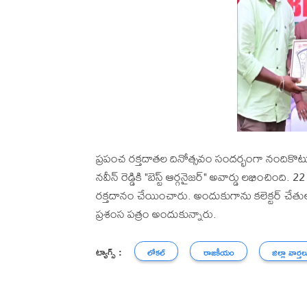
ప్రపంచ రక్తదాతల దినోత్సవం సందర్భంగా నందికొట
నవీన్ రెడ్డికి "బెస్ట్ ఆర్గనైజర్" అవార్డు లభించ
రక్తదానం చేయించారు. అందుకుగాను కలెక్టర్ చేతుల మ
ప్రశంస పత్రం అందుకున్నారు.
ట్యాగ్స్ :
లోకల్
రాజకీయం
జిల్లా వార్తల