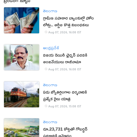
ట్రెండింగ్ న్యూస్
తెలంగాణ
గ్రామీణ సహకార బ్యాంకుల్లో హోం
లోన్లు.. ఆర్బీఐ కొత్త నిబంధనలు
Aug 07, 2026, 16:08 IST
ఆంధ్రప్రదేశ్
విజయ డెయిరీ ఛైర్మన్ పదవికి
ఆంజనేయులు రాజీనామా
Aug 07, 2026, 16:08 IST
తెలంగాణ
ఏడు జ్యోతిర్లింగాల దర్శనానికి
ప్రత్యేక రైలు యాత్ర
Aug 07, 2026, 15:08 IST
తెలంగాణ
రూ.23,731 కోట్లతో గోబర్ధన్
పథకానికి ఆమోదం