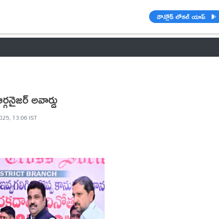
డౌన్లోడ్ లోకల్ యాప్
వాతావరణం
🌟 వాట్సాప్ STATUS
వినోదం
పంచాంగం
రాశి ఫలాల
ర్గనైజర్ అవార్డు
025, 13:06 IST