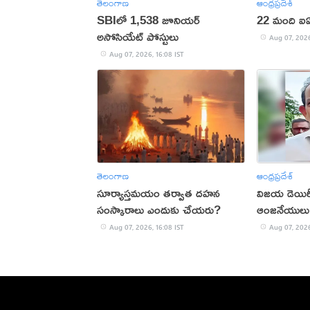
తెలంగాణ
ఆంధ్రప్రదేశ్
SBIలో 1,538 జూనియర్
22 మంది ఐఏఎ
అసోసియేట్ పోస్టులు
Aug 07, 2026
Aug 07, 2026, 16:08 IST
తెలంగాణ
ఆంధ్రప్రదేశ్
సూర్యాస్తమయం తర్వాత దహన
విజయ డెయిరీ 
సంస్కారాలు ఎందుకు చేయరు?
ఆంజనేయులు
Aug 07, 2026, 16:08 IST
Aug 07, 2026