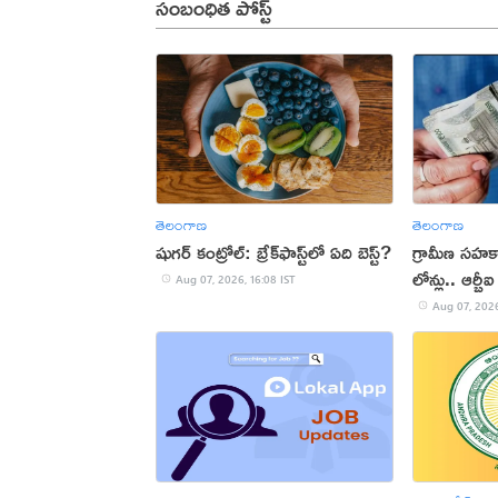
సంబంధిత పోస్ట్
తెలంగాణ
తెలంగాణ
షుగర్ కంట్రోల్: బ్రేక్‌ఫాస్ట్‌లో ఏది బెస్ట్?
గ్రామీణ సహక
లోన్లు.. ఆర్బ
Aug 07, 2026, 16:08 IST
Aug 07, 2026