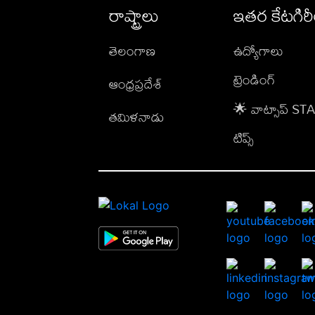
రాష్ట్రాలు
ఇతర కేటగిర
తెలంగాణ
ఉద్యోగాలు
ట్రెండింగ్
ఆంధ్రప్రదేశ్
🌟 వాట్సాప్ S
తమిళనాడు
టిప్స్