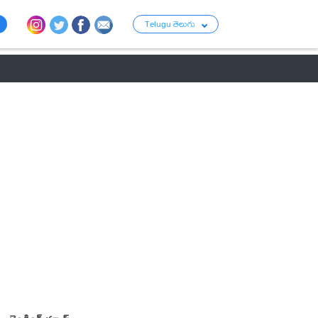
Telugu తెలుగు
ు
రాజకీయం
బంగారం-వెండి ధరలు
క్రైమ్
వ్యాపార ప్రపంచం
టాలీవుడ్ న్య