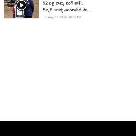
92 ఏళ్ల బామ్మ వింగ్ వాక్..
గిన్నిస్ రికార్డు తిరగరాసిన వండర్
ఉమెన్
Aug 07, 2026, 08:08 IST