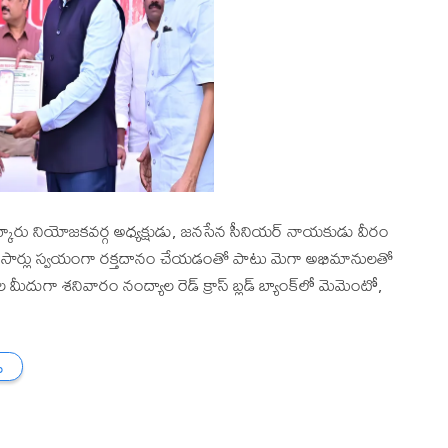
్కూరు నియోజకవర్గ అధ్యక్షుడు, జనసేన సీనియర్ నాయకుడు వీరం
ింది. 22 సార్లు స్వయంగా రక్తదానం చేయడంతో పాటు మెగా అభిమానులతో
ీదుగా శనివారం నంద్యాల రెడ్ క్రాస్ బ్లడ్ బ్యాంక్‌లో మెమెంటో,
ు