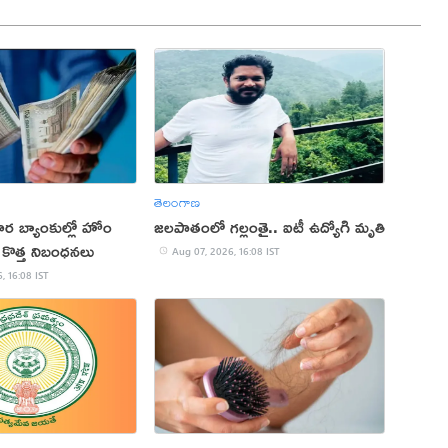
తెలంగాణ
ార బ్యాంకుల్లో హోం
జలపాతంలో గల్లంతై.. ఐటీ ఉద్యోగి మృతి
ీఐ కొత్త నిబంధనలు
Aug 07, 2026, 16:08 IST
, 16:08 IST