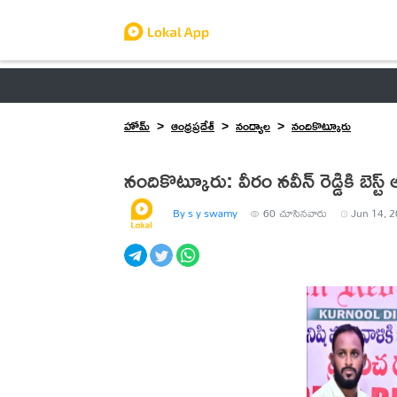
ఆంధ్రప్రదేశ్
తెలంగాణ
ఉద్యోగాలు
ట్రెండింగ్
హోమ్
ఆంధ్రప్రదేశ్
నంద్యాల
నందికొట్కూరు
నందికొట్కూరు: వీరం నవీన్ రెడ్డికి బెస్ట్ ఆ
By s y swamy
60
చూసినవారు
Jun 14, 2