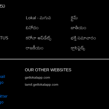
ీలు
Lokal - మగువ
క్రైమ్
వినోదం
జాతీయం
TATUS
కరోనా అప్‌డేట్స్
భక్తి సమాచారం
రాజకీయం
క్లాసిఫైడ్స్
OUR OTHER WEBSITES
getlokalapp.com
tamil.getlokalapp.com