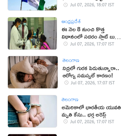
Jul 07, 2026, 18:07 IST
ఆంధ్రప్రదేశ్
ఈ నెల 8 నుంచి కొత్త
విధానంలో సదరం స్లాట్ బుకింగ్
షురూ
Jul 07, 2026, 17:07 IST
తెలంగాణ
నిద్రలో గురక పెడుతున్నారా..
ఆరోగ్య సమస్యలే కారణం!
Jul 07, 2026, 17:07 IST
తెలంగాణ
అమెరికాలో భారతీయ యువతి
మృతి కేసు.. భర్త అరెస్ట్‌
Jul 07, 2026, 17:07 IST