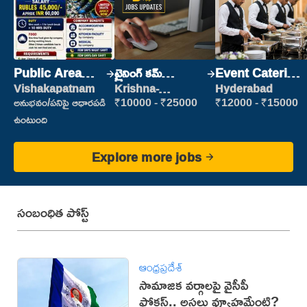
Public Area
ట్రైనింగ్ కమ్
Event Catering
Cleaner
ప్లేస్‌మెంట్
Staff
Vishakapatnam
Krishna-
Hyderabad
vijayawada
అనుభవం/పనిపై ఆధారపడి
₹10000 - ₹25000
₹12000 - ₹15000
ఉంటుంది
Explore more jobs
సంబంధిత పోస్ట్
ఆంధ్రప్రదేశ్
సామాజిక వర్గాలపై వైసీపీ
ఫోకస్.. అసలు వ్యూహమేంటి?