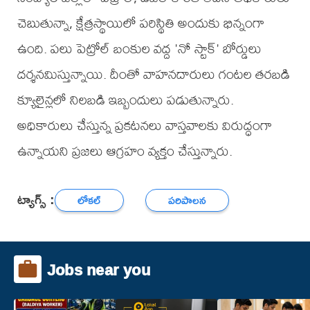
చెబుతున్నా, క్షేత్రస్థాయిలో పరిస్థితి అందుకు భిన్నంగా
ఉంది. పలు పెట్రోల్ బంకుల వద్ద 'నో స్టాక్' బోర్డులు
దర్శనమిస్తున్నాయి. దీంతో వాహనదారులు గంటల తరబడి
క్యూలైన్లలో నిలబడి ఇబ్బందులు పడుతున్నారు.
అధికారులు చేస్తున్న ప్రకటనలు వాస్తవాలకు విరుద్ధంగా
ఉన్నాయని ప్రజలు ఆగ్రహం వ్యక్తం చేస్తున్నారు.
ట్యాగ్స్ :
లోకల్
పరిపాలన
Jobs near you