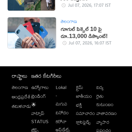
Jul 07, 2026, 17:07 IST
తెలంగాణ
గూగుల్ పిక్సెల్ 10 పై
రూ.13,000 డిస్కౌంట్!
Jul 07, 2026, 16:07 IST
రాష్ట్రాలు
ఇతర కేటగిరీలు
తెలంగాణ
ఉద్యోగాలు
Lokal
క్రైమ్
విద్య
-
ట్రెండింగ్
జాతీయం
రైతు
ఆంధ్రప్రదేశ్
మగువ
కుటుంబం
🌟
భక్తి
తమిళనాడు
వినోదం
వాట్సాప్
సమాచారం
వాతావరణం
STATUS
కరోనా
క్లాసిఫైడ్స్
వ్యాపార
అప్‌డేట్స్
టిప్స్
ప్రపంచం