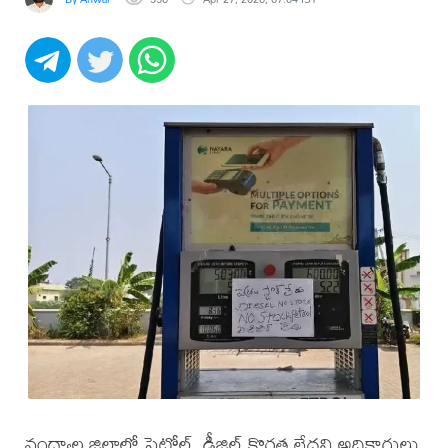
నంద్యాల జిల్లాలో పెట్రోల్, డీజిల్ కొరత లేదని అధికారులు