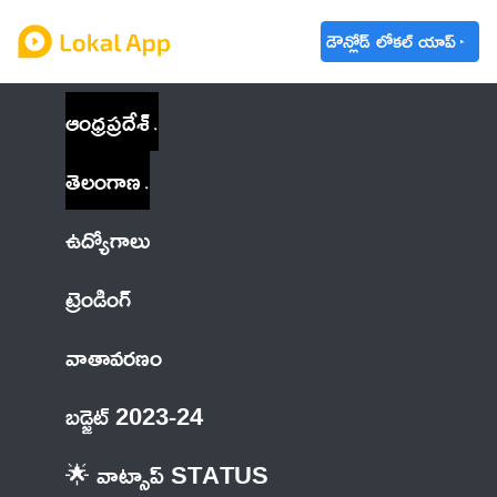
డౌన్లోడ్ లోకల్ యాప్
ఆంధ్రప్రదేశ్
తెలంగాణ
ఉద్యోగాలు
ట్రెండింగ్
వాతావరణం
బడ్జెట్ 2023-24
🌟 వాట్సాప్ STATUS