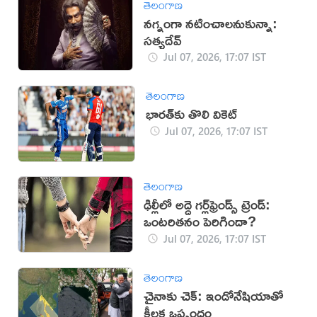
తెలంగాణ
నగ్నంగా నటించాలనుకున్నా:
సత్యదేవ్
Jul 07, 2026, 17:07 IST
తెలంగాణ
భారత్‌కు తొలి వికెట్
Jul 07, 2026, 17:07 IST
తెలంగాణ
ఢిల్లీలో అద్దె గర్ల్‌ఫ్రెండ్స్ ట్రెండ్:
ఒంటరితనం పెరిగిందా?
Jul 07, 2026, 17:07 IST
తెలంగాణ
చైనాకు చెక్: ఇండోనేషియాతో
కీలక ఒప్పందం