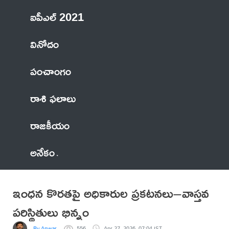
ఐపీఎల్ 2021
వినోదం
పంచాంగం
రాశి ఫలాలు
రాజకీయం
అనేకం
ఇంధన కొరతపై అధికారుల ప్రకటనలు–వాస్తవ
పరిస్థితులు భిన్నం
By Anwar
556
Apr 27, 2026, 07:04 IST