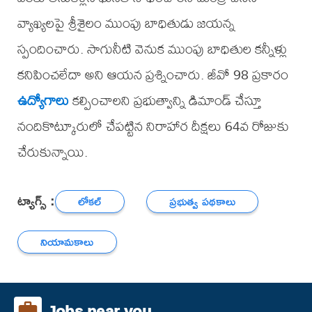
వ్యాఖ్యలపై శ్రీశైలం ముంపు బాధితుడు జయన్న
స్పందించారు. సాగునీటి వెనుక ముంపు బాధితుల కన్నీళ్లు
కనిపించలేదా అని ఆయన ప్రశ్నించారు. జీవో 98 ప్రకారం
ఉద్యోగాలు
కల్పించాలని ప్రభుత్వాన్ని డిమాండ్ చేస్తూ
నందికొట్కూరులో చేపట్టిన నిరాహార దీక్షలు 64వ రోజుకు
చేరుకున్నాయి.
ట్యాగ్స్ :
లోకల్
ప్రభుత్వ పథకాలు
నియామకాలు
Jobs near you