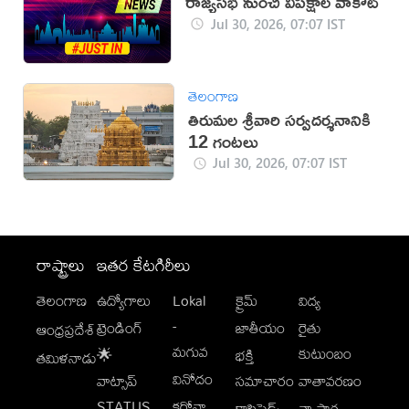
రాజ్యసభ నుంచి విపక్షాల వాకౌట్
Jul 30, 2026, 07:07 IST
తెలంగాణ
తిరుమల శ్రీవారి సర్వదర్శనానికి
12 గంటలు
Jul 30, 2026, 07:07 IST
రాష్ట్రాలు
ఇతర కేటగిరీలు
తెలంగాణ
ఉద్యోగాలు
Lokal
క్రైమ్
విద్య
-
ట్రెండింగ్
జాతీయం
రైతు
ఆంధ్రప్రదేశ్
మగువ
కుటుంబం
🌟
భక్తి
తమిళనాడు
వినోదం
వాట్సాప్
సమాచారం
వాతావరణం
STATUS
కరోనా
క్లాసిఫైడ్స్
వ్యాపార