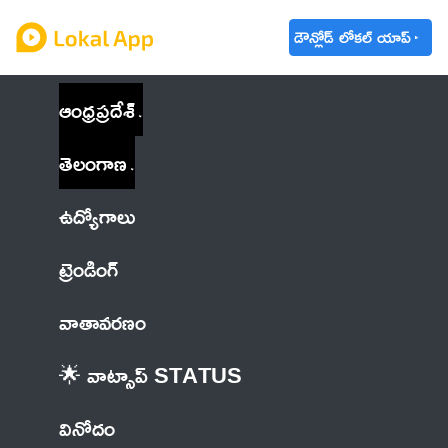
డౌన్లోడ్ లోకల్ యాప్
ఆంధ్రప్రదేశ్
తెలంగాణ
ఉద్యోగాలు
ట్రెండింగ్
వాతావరణం
🌟 వాట్సాప్ STATUS
వినోదం