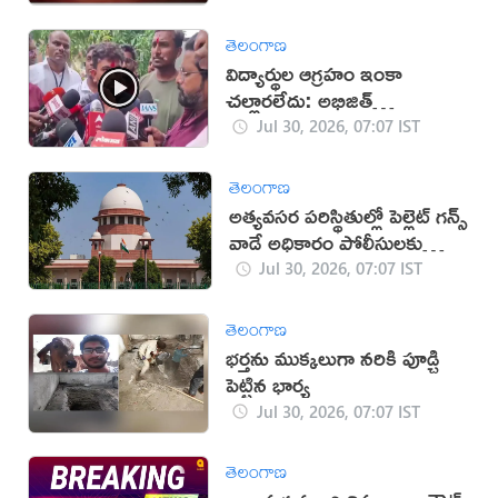
తెలంగాణ
విద్యార్థుల ఆగ్రహం ఇంకా
చల్లారలేదు: అభిజిత్
దిప్కే(వీడియో)
Jul 30, 2026, 07:07 IST
తెలంగాణ
అత్యవసర పరిస్థితుల్లో పెల్లెట్ గన్స్
వాడే అధికారం పోలీసులకు
ఉంది: సుప్రీం
Jul 30, 2026, 07:07 IST
తెలంగాణ
భర్తను ముక్కలుగా నరికి పూడ్చి
పెట్టిన భార్య
Jul 30, 2026, 07:07 IST
తెలంగాణ