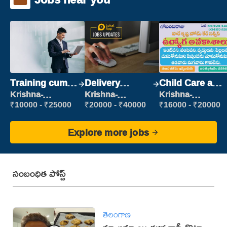
Training cum
Delivery
Child Care and
Placement
Executive
Patient care
Krishna-
Krishna-
Krishna-
vijayawada
vijayawada
vijayawada
₹10000 - ₹25000
₹20000 - ₹40000
₹16000 - ₹20000
Explore more jobs
సంబంధిత పోస్ట్
తెలంగాణ