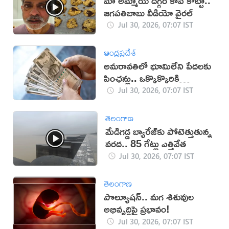
మా అమ్మాయి దగ్గర కాపీ కొట్టా..
జగపతిబాబు వీడియో వైరల్‌
Jul 30, 2026, 07:07 IST
ఆంధ్రప్రదేశ్
అమరావతిలో భూమిలేని పేదలకు
పింఛన్లు.. ఒక్కొక్కొరికి
రూ.5వేలు
Jul 30, 2026, 07:07 IST
తెలంగాణ
మేడిగడ్డ బ్యారేజ్‌కు పోటెత్తుతున్న
వరద.. 85 గేట్లు ఎత్తివేత
Jul 30, 2026, 07:07 IST
తెలంగాణ
పొల్యూషన్.. మగ శిశువుల
అభివృద్ధిపై ప్రభావం!
Jul 30, 2026, 07:07 IST