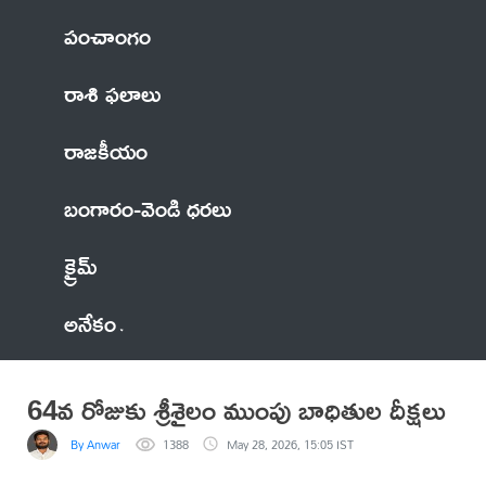
పంచాంగం
రాశి ఫలాలు
రాజకీయం
బంగారం-వెండి ధరలు
క్రైమ్
అనేకం
64వ రోజుకు శ్రీశైలం ముంపు బాధితుల దీక్షలు
By Anwar
1388
May 28, 2026, 15:05 IST