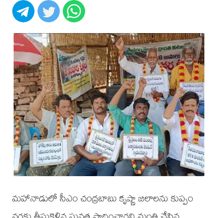
మహానాడులో సీఎం చంద్రబాబు కృష్ణా జలాలను కుప్పం
వరకు తీసుకెళ్లిన ఘనత సాధించారని మంత్రి చేసిన