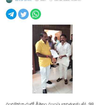
నందికొట్కూరులో శ్రీశైలం ముంపు బాధితులకు జీఓ.98