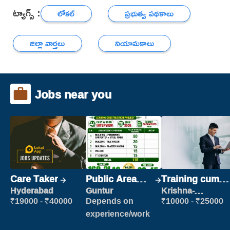
ట్యాగ్స్ :
లోకల్
ప్రభుత్వ పథకాలు
జిల్లా వార్తలు
నియామకాలు
Jobs near you
Care Taker
Public Area
Training cum
Cleaner
Placement
Hyderabad
Guntur
Krishna-
vijayawada
₹19000 - ₹40000
Depends on
₹10000 - ₹25000
experience/work