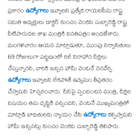
ప్రకారం
ఉద్యోగాలు
ఇవ్వాలని ప్రత్యేక రాయలసీమ రాష్ట్ర
సమితి అధ్యక్షులు డాక్టర్ కుంచం వెంకట సుబ్బారెడ్డి రాష్ట్ర
నీటిపారుదల శాఖ మంత్రికి వినతిపత్రం అందజేశారు.
మంగళవారం ఆయన మాట్లాడుతూ, ముంపు నిర్వాసితులు
69 రోజులుగా పట్టణంలో రిలే నిరాహార దీక్షలు
చేస్తున్నారని, వారికి ఇచ్చిన హామీ వెంటనే నెరవేర్చి
ఉద్యోగాలు
ఇవ్వాలని లేకపోతే ఉద్యమం తీవ్రతరం
చేస్తామని హెచ్చరించారు. దీనిపై స్పందించిన మంత్రి, దీక్షల
విషయం తమ దృష్టికి వచ్చిందని, వెంటనే ముఖ్యమంత్రితో
మాట్లాడి బాధితులకు న్యాయం చేసి
ఉద్యోగాలు
కల్పిస్తామని
హామీ ఇచ్చినట్లు కుంచం వెంకట సుబ్బారెడ్డి తెలిపారు.