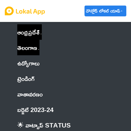
డౌన్లోడ్ లోకల్ యాప్
ఆంధ్రప్రదేశ్
తెలంగాణ
ఉద్యోగాలు
ట్రెండింగ్
వాతావరణం
బడ్జెట్ 2023-24
🌟 వాట్సాప్ STATUS