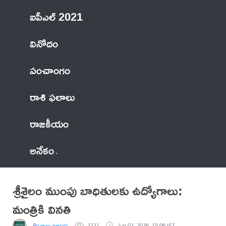
ఐపీఎల్ 2021
వినోదం
పంచాంగం
రాశి ఫలాలు
రాజకీయం
అనేకం
శ్రీశైలం ముంపు బాధితులకు ఉద్యోగాలు:
మంత్రికి వినతి
By రాజు (దాసరి)
2221
Jun 02, 2026, 15:06 IST