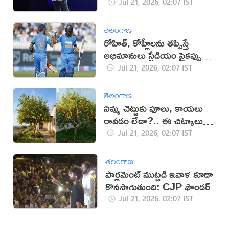
Jul 21, 2026, 02:07 IST
తెలంగాణ
రోహిత్, కోహ్లీలను తప్పిస్తే
అభిమానులు స్టేడియం పైకప్పు
లేపేస్తారు: అశ్విన్
Jul 21, 2026, 02:07 IST
తెలంగాణ
నిమ్మ చెట్టుకు పూలు, కాయలు
రావడం లేదా?.. ఈ చిట్కాలు ట్రై
చేయండి!
Jul 21, 2026, 02:07 IST
తెలంగాణ
పార్లమెంట్ ముట్టడి ఇవాళ కూడా
కొనసాగుతుంది: CJP ఫౌండర్
Jul 21, 2026, 02:07 IST