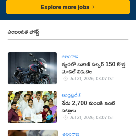
Explore more jobs
సంబంధిత పోస్ట్
తెలంగాణ
త్వరలో బజాజ్ పల్సర్ 150 కొత్త
మోడల్ విడుదల
Jul 21, 2026, 03:07 IST
ఆంధ్రప్రదేశ్
నేడు 2,700 మందికి ఇంటి
పట్టాలు
Jul 21, 2026, 03:07 IST
తెలంగాణ