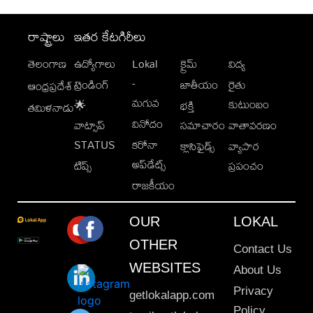
రాష్ట్రాలు
ఇతర కేటగిరీలు
తెలంగాణ
ఉద్యోగాలు
Lokal
క్రైమ్
విద్య
-
ట్రెండింగ్
జాతీయం
రైతు
ఆంధ్రప్రదేశ్
మగువ
కుటుంబం
🌟
భక్తి
తమిళనాడు
వినోదం
వాట్సాప్
సమాచారం
వాతావరణం
STATUS
కరోనా
క్లాసిఫైడ్స్
వ్యాపార
అప్‌డేట్స్
టిప్స్
ప్రపంచం
రాజకీయం
OUR
LOKAL
OTHER
Contact Us
WEBSITES
About Us
Privacy
getlokalapp.com
Policy