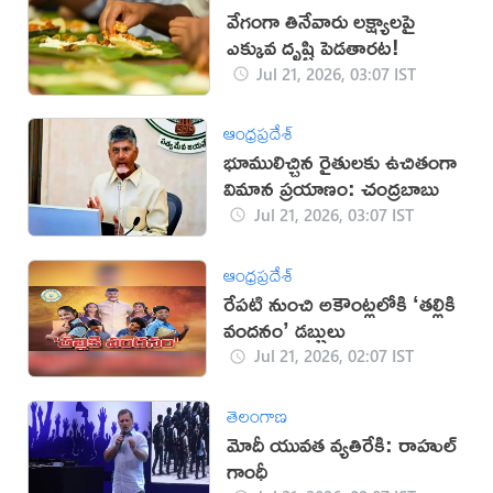
వేగంగా తినేవారు లక్ష్యాలపై
ఎక్కువ దృష్టి పెడతారట!
Jul 21, 2026, 03:07 IST
ఆంధ్రప్రదేశ్
భూములిచ్చిన రైతులకు ఉచితంగా
విమాన ప్రయాణం: చంద్రబాబు
Jul 21, 2026, 03:07 IST
ఆంధ్రప్రదేశ్
రేపటి నుంచి అకౌంట్లలోకి ‘తల్లికి
వందనం’ డబ్బులు
Jul 21, 2026, 02:07 IST
తెలంగాణ
మోదీ యువత వ్యతిరేకి: రాహుల్
గాంధీ