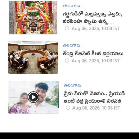
తెలంగాణ
గర్భగుడిలో సుబ్రహ్మణ్య స్వామి,
నరసింహ స్వామి ఉన్న
దేవాలయం ఇదే
Aug 06, 2026, 10:08 IST
తెలంగాణ
కేంద్ర కేబినెట్ కీలక నిర్ణయాలు
Aug 06, 2026, 10:08 IST
తెలంగాణ
ప్రేమ పేరుతో మోసం.. ప్రియుడి
ఇంటి వద్ద ప్రియురాలి నిరసన
Aug 06, 2026, 10:08 IST