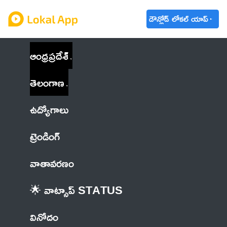
డౌన్లోడ్ లోకల్ యాప్
ఆంధ్రప్రదేశ్
తెలంగాణ
ఉద్యోగాలు
ట్రెండింగ్
వాతావరణం
🌟 వాట్సాప్ STATUS
వినోదం