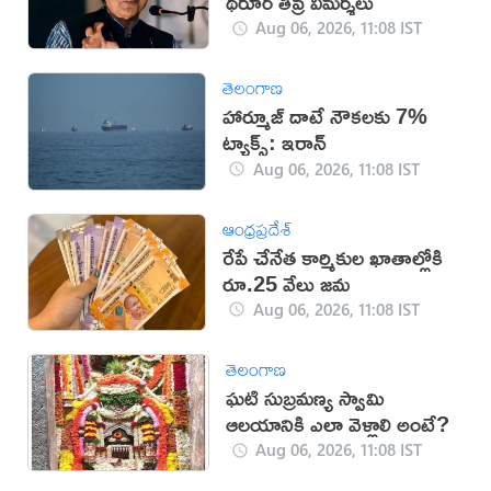
థరూర్ తీవ్ర విమర్శలు
Aug 06, 2026, 11:08 IST
తెలంగాణ
హార్మూజ్ దాటే నౌకలకు 7%
ట్యాక్స్: ఇరాన్
Aug 06, 2026, 11:08 IST
ఆంధ్రప్రదేశ్
రేపే చేనేత కార్మికుల ఖాతాల్లోకి
రూ.25 వేలు జమ
Aug 06, 2026, 11:08 IST
తెలంగాణ
ఘటి సుబ్రమణ్య స్వామి
ఆలయానికి ఎలా వెళ్లాలి అంటే?
Aug 06, 2026, 11:08 IST