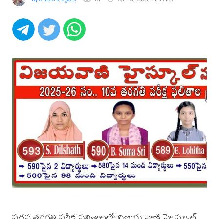
పదవ తరగతి పరీక్ష ఫలితాలలో విజయ వాణి హై స్కూల్