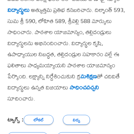
విద్యార్థులు
అత్యుత్తమ ప్రతిభ కనబరిచారు. దిల్శాంత్ 593,
సుమ శ్రీ 590, లోహిత 589, శ్రీవల్లి 588 మార్కులు
సాధించారు. పాఠశాల యాజమాన్యం, తల్లిదండ్రులు
విద్యార్థులను అభినందించారు. విద్యార్థుల కృషి,
ఉపాధ్యాయుల నిబద్ధత, తల్లిదండ్రుల సహకారం వల్లే ఈ
ఫలితాలు సాధ్యమయ్యాయని పాఠశాల యాజమాన్యం
పేర్కొంది. లక్ష్యాన్ని నిర్దేశించుకుని క్ర
మశిక్షణ
తో చదివితే
విద్యార్థులు ఉన్నత విజయాలు
సాధించవచ్చని
సూచించారు.
ట్యాగ్స్ :
లోకల్
విద్య