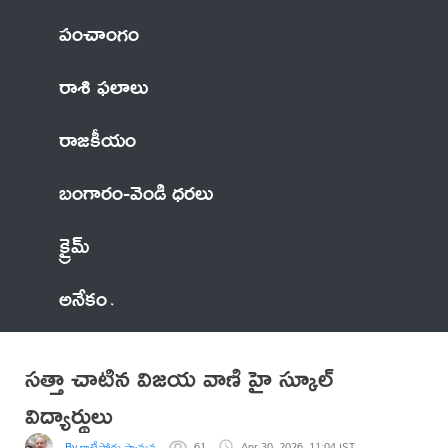
పంచాంగం
రాశి ఫలాలు
రాజకీయం
బంగారం-వెండి ధరలు
క్రైమ్
అనేకం
సత్తా చాటిన విజయ వాణి హై స్కూల్
విద్యార్థులు
By కాటేపోగు స్వామన్న
61
Apr 30, 2026, 11:04 IST