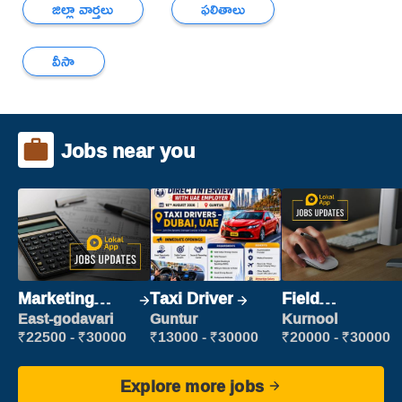
జిల్లా వార్తలు
ఫలితాలు
వీసా
Jobs near you
Marketing
Taxi Driver
Field
Executive
Marketing
East-godavari
Guntur
Kurnool
Executive
₹22500 - ₹30000
₹13000 - ₹30000
₹20000 - ₹30000
Explore more jobs