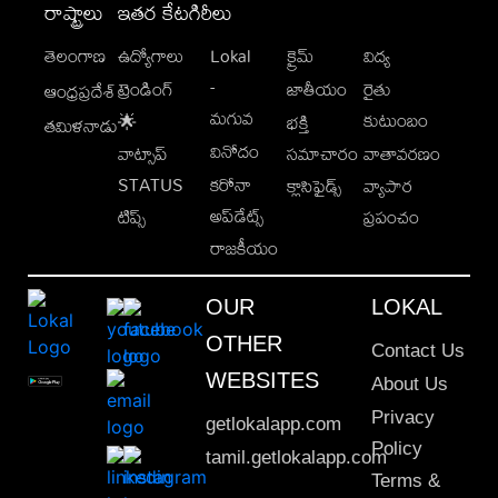
రాష్ట్రాలు
ఇతర కేటగిరీలు
తెలంగాణ
ఉద్యోగాలు
Lokal
క్రైమ్
విద్య
-
ట్రెండింగ్
జాతీయం
రైతు
ఆంధ్రప్రదేశ్
మగువ
కుటుంబం
🌟
భక్తి
తమిళనాడు
వినోదం
వాట్సాప్
సమాచారం
వాతావరణం
STATUS
కరోనా
క్లాసిఫైడ్స్
వ్యాపార
అప్‌డేట్స్
టిప్స్
ప్రపంచం
రాజకీయం
OUR
LOKAL
OTHER
Contact Us
WEBSITES
About Us
Privacy
getlokalapp.com
Policy
tamil.getlokalapp.com
Terms &