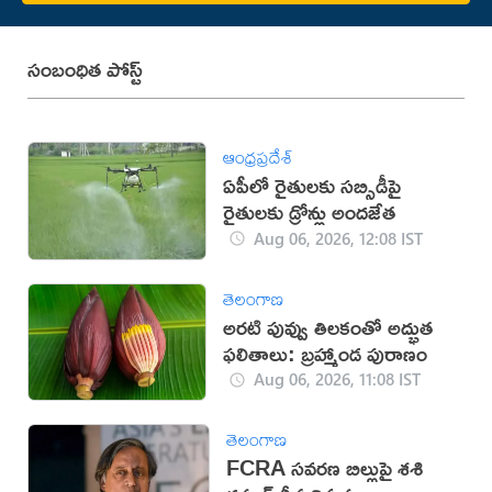
సంబంధిత పోస్ట్
ఆంధ్రప్రదేశ్
ఏపీలో రైతులకు సబ్సిడీపై
రైతులకు డ్రోన్లు అందజేత
Aug 06, 2026, 12:08 IST
తెలంగాణ
అరటి పువ్వు తిలకంతో అద్భుత
ఫలితాలు: బ్రహ్మాండ పురాణం
Aug 06, 2026, 11:08 IST
తెలంగాణ
FCRA సవరణ బిల్లుపై శశి