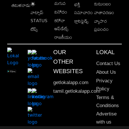
మగువ
కుటుంబం
🌟
భక్తి
తమిళనాడు
వినోదం
వాట్సాప్
సమాచారం
వాతావరణం
STATUS
కరోనా
క్లాసిఫైడ్స్
వ్యాపార
అప్‌డేట్స్
టిప్స్
ప్రపంచం
రాజకీయం
OUR
LOKAL
OTHER
Contact Us
WEBSITES
About Us
Privacy
getlokalapp.com
Policy
tamil.getlokalapp.com
Terms &
Conditions
Advertise
with us