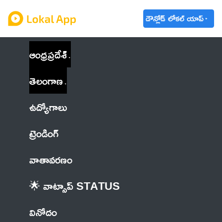
డౌన్లోడ్ లోకల్ యాప్
ఆంధ్రప్రదేశ్
తెలంగాణ
ఉద్యోగాలు
ట్రెండింగ్
వాతావరణం
🌟 వాట్సాప్ STATUS
వినోదం