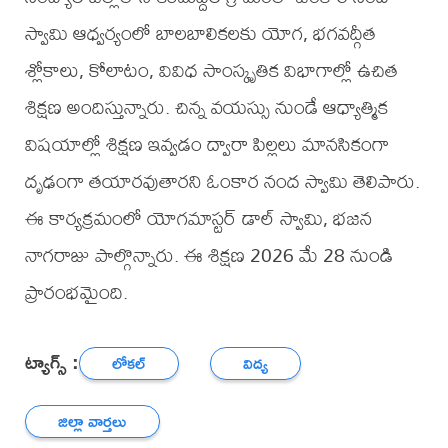
స్వామి ఆధ్వర్యంలో బాలబాలికలకు యోగ, భగవద్గీత
శ్లోకాలు, కోలాటం, వివిధ సాంస్కృతిక విభాగాల్లో ఉచిత
శిక్షణ అందిస్తున్నారు. చిన్న వయస్సు నుండే ఆధ్యాత్మిక
విషయాల్లో శిక్షణ ఇవ్వడం ద్వారా పిల్లలు మానసికంగా
దృఢంగా తయారవుతారని ఓంకార నంద స్వామి తెలిపారు.
ఈ కార్యక్రమంలో యోగమాస్టర్ డాల్ స్వామి, భజన
నాగరాజు పాల్గొన్నారు. ఈ శిక్షణ 2026 మే 28 నుండి
ప్రారంభమైంది.
ట్యాగ్స్ :
లోకల్
విద్య
జిల్లా వార్తలు