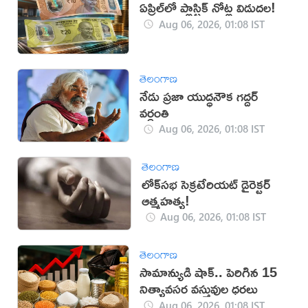
ఏప్రిల్‌లో ప్లాస్టిక్‌ నోట్ల విడుదల!
Aug 06, 2026, 01:08 IST
తెలంగాణ
నేడు ప్రజా యుద్ధనౌక గద్దర్
వర్ధంతి
Aug 06, 2026, 01:08 IST
తెలంగాణ
లోక్‌సభ సెక్రటేరియట్‌ డైరెక్టర్‌
ఆత్మహత్య!
Aug 06, 2026, 01:08 IST
తెలంగాణ
సామాన్యుడి షాక్.. పెరిగిన 15
నిత్యావసర వస్తువుల ధరలు
Aug 06, 2026, 01:08 IST