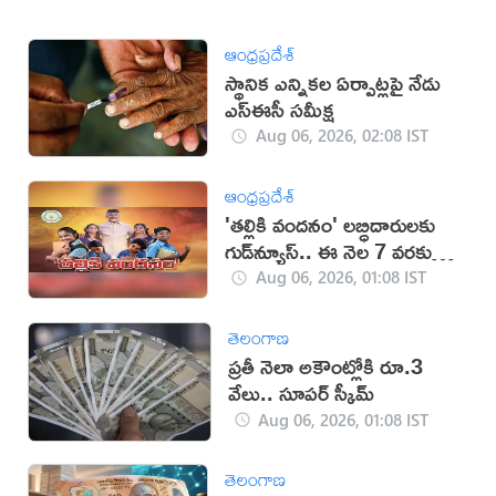
ఆంధ్రప్రదేశ్
స్థానిక ఎన్నికల ఏర్పాట్లపై నేడు
ఎస్ఈసీ సమీక్ష
Aug 06, 2026, 02:08 IST
ఆంధ్రప్రదేశ్
'తల్లికి వందనం' లబ్ధిదారులకు
గుడ్‌న్యూస్.. ఈ నెల 7 వరకు
ఛాన్స్
Aug 06, 2026, 01:08 IST
తెలంగాణ
ప్రతీ నెలా అకౌంట్లోకి రూ.3
వేలు.. సూపర్ స్కీమ్
Aug 06, 2026, 01:08 IST
తెలంగాణ