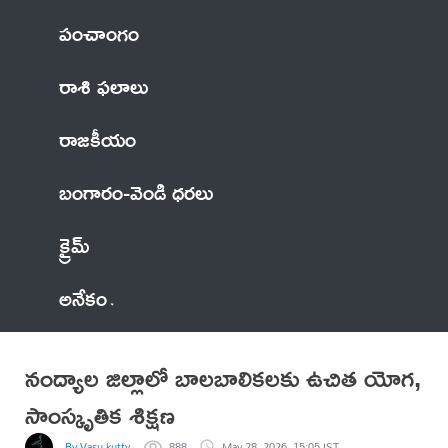
పంచాంగం
రాశి ఫలాలు
రాజకీయం
బంగారం-వెండి ధరలు
క్రైమ్
అనేకం
నంద్యాల జిల్లాలో బాలబాలికలకు ఉచిత యోగ,
సాంస్కృతిక శిక్షణ
By Vasu kutty
888
May 28, 2026, 15:05 IST