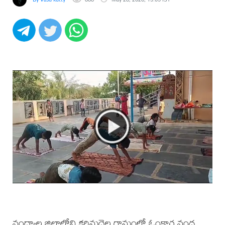
నంద్యాల జిల్లాలోని కరిమద్దెల గ్రామంలో ఓంకార నంద