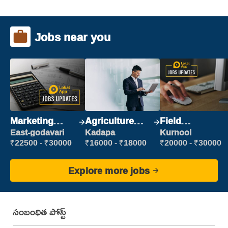
Jobs near you
Marketing
Agriculture
Field
Executive
Labour
Marketing
East-godavari
Kadapa
Kurnool
Executive
₹22500 - ₹30000
₹16000 - ₹18000
₹20000 - ₹30000
Explore more jobs
సంబంధిత పోస్ట్