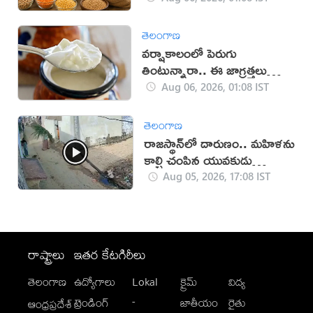
తెలంగాణ
వర్షాకాలంలో పెరుగు
తింటున్నారా.. ఈ జాగ్రత్తలు
తప్పనిసరి!
Aug 06, 2026, 01:08 IST
తెలంగాణ
రాజస్థాన్‌లో దారుణం.. మహిళను
కాల్చి చంపిన యువకుడు
(వీడియో)
Aug 05, 2026, 17:08 IST
రాష్ట్రాలు
ఇతర కేటగిరీలు
తెలంగాణ
ఉద్యోగాలు
Lokal
క్రైమ్
విద్య
-
ట్రెండింగ్
జాతీయం
రైతు
ఆంధ్రప్రదేశ్