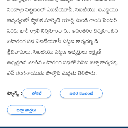
నంద్యాల పట్టణంలో ఏఐటీయూసీ, సిఐటియు, ఐఎఫ్టియు
ఆధ్వర్యంలో స్థానిక మార్కెట్ యార్డ్ నుండి గాంధీ సెంటర్
వరకు భారీ ర్యాలీ నిర్వహించారు. అనంతరం నిర్వహించిన
బహిరంగ సభ ఏఐటీయూసీ పట్టణ కార్యదర్శి డి
శ్రీనివాసులు, సిఐటియు పట్టణ అధ్యక్షులు లక్ష్మణ్
అధ్యక్షతన జరిగిన బహిరంగ సభలో సిపిఐ జిల్లా కార్యదర్శి
ఎన్ రంగనాయుడు పాల్గొని మద్దతు తెలిపారు.
ట్యాగ్స్ :
లోకల్
ఇతర కంటెంట్
జిల్లా వార్తలు