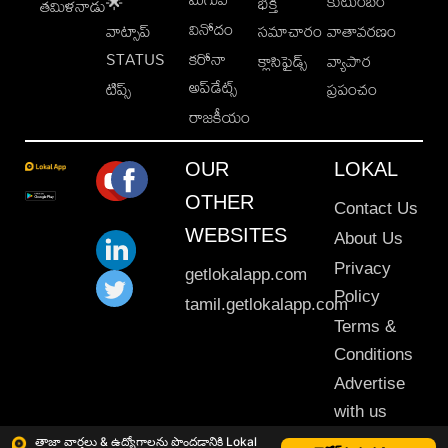
కుటుంబం
🌟
భక్తి
తమిళనాడు
వినోదం
వాట్సాప్
సమాచారం
వాతావరణం
STATUS
కరోనా
క్లాసిఫైడ్స్
వ్యాపార
అప్‌డేట్స్
టిప్స్
ప్రపంచం
రాజకీయం
OUR
LOKAL
OTHER
Contact Us
WEBSITES
About Us
Privacy
getlokalapp.com
Policy
tamil.getlokalapp.com
Terms &
Conditions
Advertise
with us
Sitemap
తాజా వార్తలు & ఉద్యోగాలను పొందడానికి Lokal