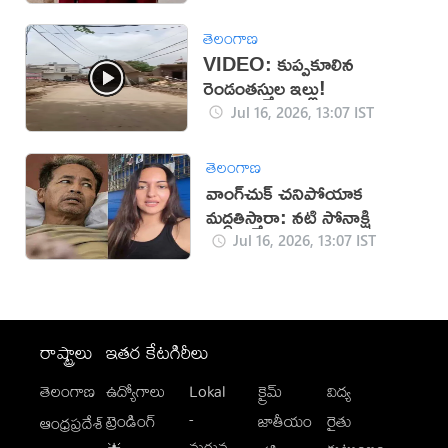
తెలంగాణ
VIDEO: కుప్పకూలిన
రెండంతస్తుల ఇల్లు!
Jul 16, 2026, 13:07 IST
తెలంగాణ
వాంగ్‌చుక్ చనిపోయాక
మద్దతిస్తారా: నటి సోనాక్షి
Jul 16, 2026, 13:07 IST
రాష్ట్రాలు
ఇతర కేటగిరీలు
తెలంగాణ
ఉద్యోగాలు
Lokal
క్రైమ్
విద్య
-
ట్రెండింగ్
జాతీయం
రైతు
ఆంధ్రప్రదేశ్
మగువ