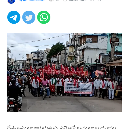
దేశవ్యాప్తంగా జరుగుతున్న సమ్మెలో భాగంగా బుధవారం