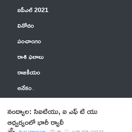
ఐపీఎల్ 2021
వినోదం
పంచాంగం
రాశి ఫలాలు
రాజకీయం
అనేకం
నంద్యాల: సిఐటియు, ఐ ఎఫ్ టి యు
ఆధ్వర్యంలో భారీ ర్యాలీ
By M. Mahesh babu
69
Jul 09, 2025, 13:07 IST