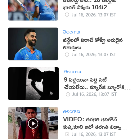
భారత్‌ స్కోరు 104/2
Jul 16, 2026, 13:07 IST
తెలంగాణ
వన్డేలలో విరాట్ కోహ్లీ అరుదైన
రికార్డులు
Jul 16, 2026, 13:07 IST
తెలంగాణ
9 ఏళ్లయినా పెళ్లి సెట్
చేయలేదు.. మ్యారేజ్ బ్యూరోకి
జరిమానా
Jul 16, 2026, 13:07 IST
తెలంగాణ
VIDEO: తరగతి గదిలోనే
కుప్పకూలి ఐదో తరగతి విద్యార్థి
మృతి
Jul 16, 2026, 13:07 IST