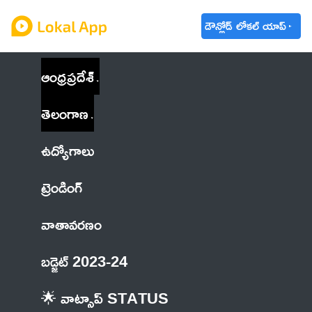
డౌన్లోడ్ లోకల్ యాప్
ఆంధ్రప్రదేశ్
తెలంగాణ
ఉద్యోగాలు
ట్రెండింగ్
వాతావరణం
బడ్జెట్ 2023-24
🌟 వాట్సాప్ STATUS