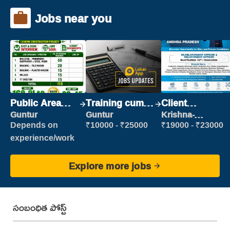
Jobs near you
Public Area
Training cum
Client
Cleaner
Placement
Relationship
Guntur
Guntur
Krishna-
vijayawada
Executive
Depends on
₹10000 - ₹25000
₹19000 - ₹23000
experience/work
Explore more jobs
సంబంధిత పోస్ట్