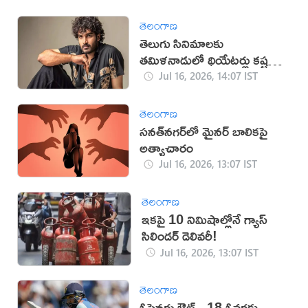
తెలంగాణ
తెలుగు సినిమాలకు
తమిళనాడులో థియేటర్లు కష్టమే:
కిరణ్ అబ్బవరం
Jul 16, 2026, 14:07 IST
తెలంగాణ
సనత్‌నగర్‌లో మైనర్‌ బాలికపై
అత్యాచారం
Jul 16, 2026, 13:07 IST
తెలంగాణ
ఇకపై 10 నిమిషాల్లోనే గ్యాస్
సిలిండర్ డెలివరీ!
Jul 16, 2026, 13:07 IST
తెలంగాణ
ఓపెనర్లు ఔట్‌.. 18 ఓవర్లకు