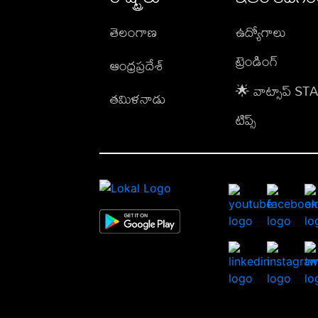
తెలంగాణ
ఉద్యోగాలు
ట్రెండింగ్
ఆంధ్రప్రదేశ్
🌟 వాట్సాప్ S
తమిళనాడు
టిప్స్