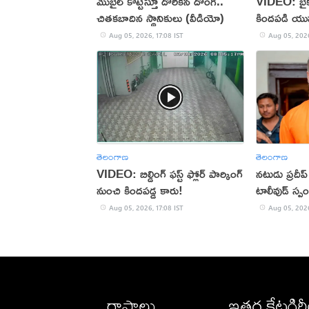
మొబైల్ కొట్టేస్తూ దొరికిన దొంగ..
VIDEO: బైక్‌న
చితకబాదిన స్థానికులు (వీడియో)
కిందపడి యు
Aug 05, 2026, 17:08 IST
Aug 05, 2026
తెలంగాణ
తెలంగాణ
VIDEO: బిల్డింగ్ ఫస్ట్ ఫ్లోర్ పార్కింగ్
నటుడు ప్రదీ
నుంచి కిందపడ్డ కారు!
టాలీవుడ్ స్ప
Aug 05, 2026, 17:08 IST
Aug 05, 2026
రాష్ట్రాలు
ఇతర కేటగిర