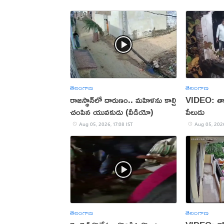
తెలంగాణ
తెలంగాణ
రాజస్థాన్‌లో దారుణం.. మహిళను కాల్చి
VIDEO: తాళ
చంపిన యువకుడు (వీడియో)
పేలుడు
Aug 05, 2026, 17:08 IST
Aug 05, 2026
తెలంగాణ
తెలంగాణ