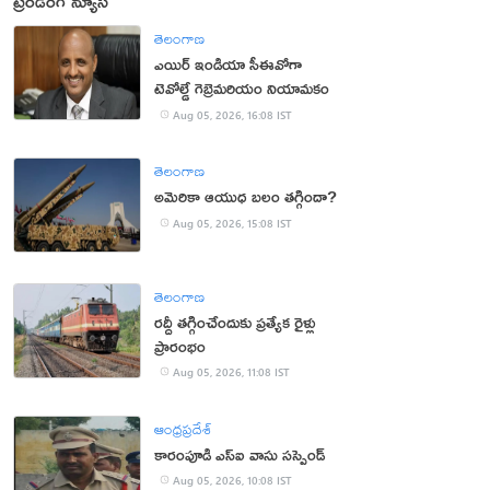
ట్రెండింగ్ న్యూస్
తెలంగాణ
ఎయిర్ ఇండియా సీఈవోగా
టెవోల్డే గెబ్రెమరియం నియామకం
Aug 05, 2026, 16:08 IST
తెలంగాణ
అమెరికా ఆయుధ బలం తగ్గిందా?
Aug 05, 2026, 15:08 IST
తెలంగాణ
రద్దీ తగ్గించేందుకు ప్రత్యేక రైళ్లు
ప్రారంభం
Aug 05, 2026, 11:08 IST
ఆంధ్రప్రదేశ్
కారంపూడి ఎస్ఐ వాసు స‌స్పెండ్‌
Aug 05, 2026, 10:08 IST