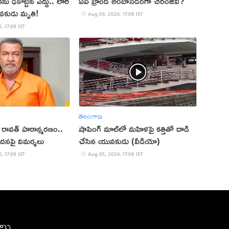
ు ఢీకొట్టిన ఎద్దు.. లారీ
ఏపీ బ్రాండ్ అంబాసిడర్‌గా చిరంజీవి?
వకుడు మృతి!
Aug 05, 2026, 17:08 IST
, 17:08 IST
తెలంగాణ
ప్ రావత్ హఠాన్మరణం..
షాపింగ్ మాల్‌లో మహిళపై కత్తితో దాడి
ందనపై విమర్శలు
చేసిన యువకుడు (వీడియో)
, 17:08 IST
Aug 05, 2026, 17:08 IST
ీలు