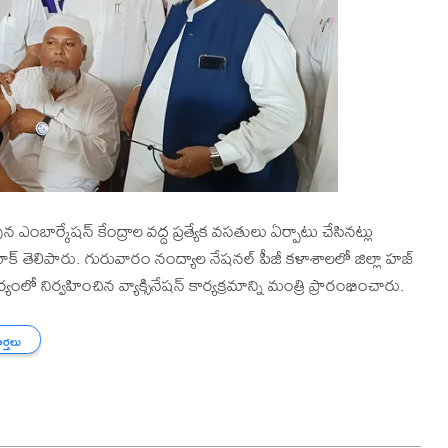
ఫున ఎంబార్కేషన్ కేంద్రాల వద్ద ప్రత్యేక వసతులు ఏర్పాటు చేసినట్లు
ూక్ తెలిపారు. గురువారం నంద్యాల నేషనల్ పీజీ కళాశాలలో జిల్లా హజ్
ంలో నిర్వహించిన వ్యాక్సినేషన్ కార్యక్రమాన్ని మంత్రి ప్రారంభించారు.
ార్తలు