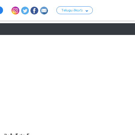
Telugu తెలుగు
ు
రాజకీయం
బంగారం-వెండి ధరలు
క్రైమ్
వ్యాపార ప్రపంచం
టాలీవుడ్ న్య