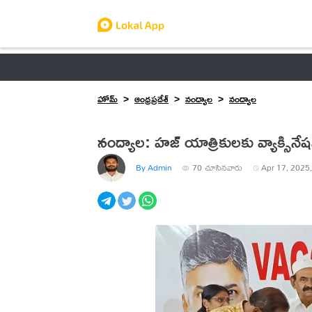
ఆంధ్రప్రదేశ్
తెలంగాణ
ఉద్యోగాలు
ట్రెండింగ్
హోమ్
ఆంధ్రప్రదేశ్
నంద్యాల
నంద్యాల
నంద్యాల: హజ్ యాత్రికులకు వ్యాక్సినేష
By Admin
70
చూసినవారు
Apr 17, 2025,