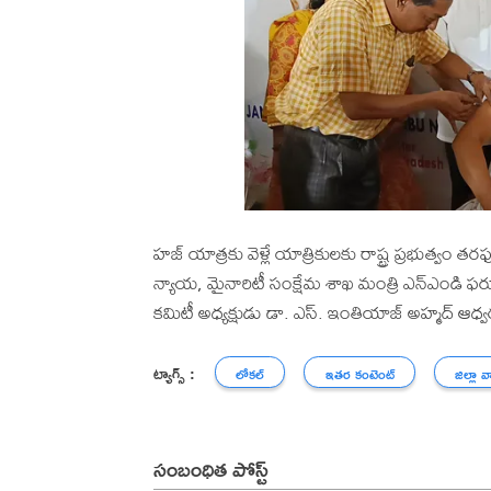
హజ్ యాత్రకు వెళ్లే యాత్రికులకు రాష్ట్ర ప్రభుత్వం తర
న్యాయ, మైనారిటీ సంక్షేమ శాఖ మంత్రి ఎన్ఎండి ఫర
కమిటీ అధ్యక్షుడు డా. ఎస్. ఇంతియాజ్ అహ్మద్ ఆధ్వర్య
ట్యాగ్స్ :
లోకల్
ఇతర కంటెంట్
జిల్లా వ
సంబంధిత పోస్ట్