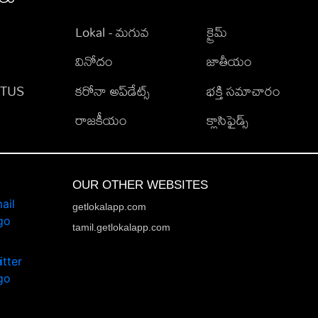
Lokal - మగువ
క్రైమ్
వినోదం
జాతీయం
TATUS
కరోనా అప్‌డేట్స్
భక్తి సమాచారం
రాజకీయం
క్లాసిఫైడ్స్
OUR OTHER WEBSITES
getlokalapp.com
tamil.getlokalapp.com