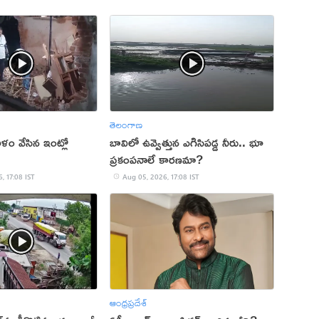
తెలంగాణ
ం వేసిన ఇంట్లో
బావిలో ఉవ్వెత్తున ఎగిసిపడ్డ నీరు.. భూ
ప్రకంపనాలే కారణమా?
, 17:08 IST
Aug 05, 2026, 17:08 IST
ఆంధ్రప్రదేశ్