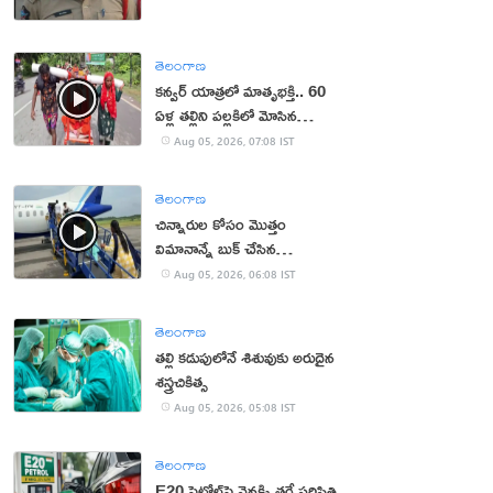
తెలంగాణ
కన్వర్ యాత్రలో మాతృభక్తి.. 60
ఏళ్ల తల్లిని పల్లకిలో మోసిన
కొడుకు, కోడలు!
Aug 05, 2026, 07:08 IST
తెలంగాణ
చిన్నారుల కోసం మొత్తం
విమానాన్నే బుక్ చేసిన
యూట్యూబర్
Aug 05, 2026, 06:08 IST
తెలంగాణ
తల్లి కడుపులోనే శిశువుకు అరుదైన
శస్త్రచికిత్స
Aug 05, 2026, 05:08 IST
తెలంగాణ
E20 పెట్రోల్‌పై వెనక్కి తగ్గే పరిస్థితి