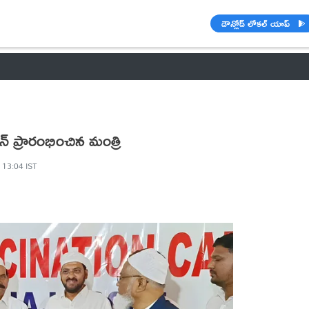
డౌన్లోడ్ లోకల్ యాప్
వాతావరణం
🌟 వాట్సాప్ STATUS
వినోదం
పంచాంగం
రాశి ఫలాల
న్ ప్రారంభించిన మంత్రి
 13:04 IST