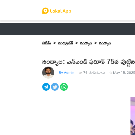
ఆంధ్రప్రదేశ్
తెలంగాణ
ఉద్యోగాలు
ట్రెండింగ్
హోమ్
ఆంధ్రప్రదేశ్
నంద్యాల
నంద్యాల
నంద్యాల: ఎన్ఎండి ఫరూక్ 75వ పుట్ట
By Admin
74
చూసినవారు
May 15, 2025