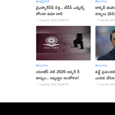
ఆంధ్రప్రదేశ్
తెలంగాణ
వైఎస్సార్‌సీపీ దీక్ష.. టీడీపీ ఎమ్మెల్యే
డాల్ఫిన్ తుఫ
బోండా ఉమా దాడి
వర్షాలు (వీ
Aug 06, 2026, 06:08 IST
Aug 06, 2026
తెలంగాణ
తెలంగాణ
యూజీసీ నెట్ 2026 ఆన్సర్ కీ
వన్డే ప్రపంచ
జాప్యం.. అభ్యర్థుల ఆందోళన!
ఎంపిక చేసిన 
Aug 06, 2026, 06:08 IST
Aug 06, 2026