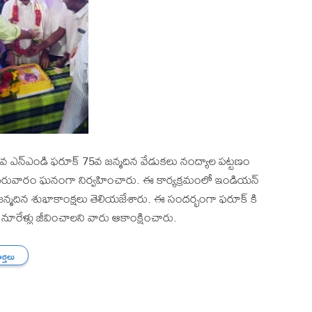
 గౌరవ ఎన్ఎండి ఫరూక్ 75వ జన్మదిన వేడుకలు నంద్యాల పట్టణం
గురువారం ఘనంగా నిర్వహించారు. ఈ కార్యక్రమంలో ఇండియన్
గొని జన్మదిన శుభాకాంక్షలు తెలియజేశారు. ఈ సందర్భంగా ఫరూక్ కి
ూరేళ్లు జీవించాలని వారు ఆకాంక్షించారు.
ార్తలు