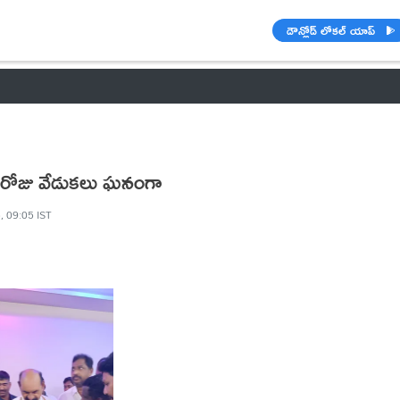
డౌన్లోడ్ లోకల్ యాప్
వాతావరణం
🌟 వాట్సాప్ STATUS
వినోదం
పంచాంగం
రాశి ఫలాల
ినరోజు వేడుకలు ఘనంగా
, 09:05 IST