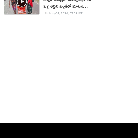
ఏళ్ల తల్లిని పల్లకిలో మోసిన
కొడుకు, కోడలు!
Aug 05, 2026, 07:08 IST