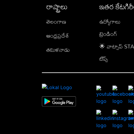
రాష్ట్రాలు
ఇతర కేటగిర
తెలంగాణ
ఉద్యోగాలు
ట్రెండింగ్
ఆంధ్రప్రదేశ్
🌟 వాట్సాప్ S
తమిళనాడు
టిప్స్