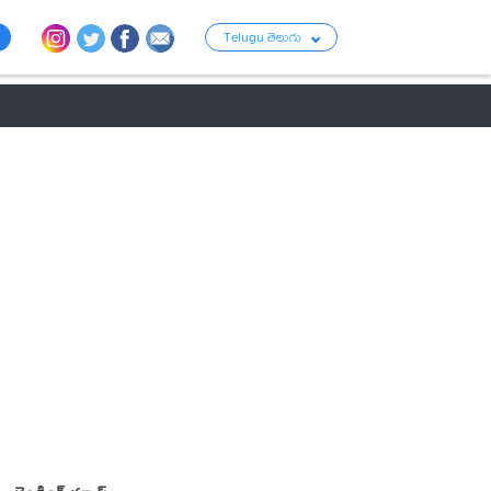
Telugu తెలుగు
ు
రాజకీయం
బంగారం-వెండి ధరలు
క్రైమ్
వ్యాపార ప్రపంచం
టాలీవుడ్ న్య