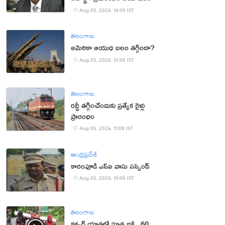
Aug 05, 2026, 16:08 IST
తెలంగాణ
అమెరికా ఆయుధ బలం తగ్గిందా?
Aug 05, 2026, 15:08 IST
తెలంగాణ
రద్దీ తగ్గించేందుకు ప్రత్యేక రైళ్లు
ప్రారంభం
Aug 05, 2026, 11:08 IST
ఆంధ్రప్రదేశ్
కారంపూడి ఎస్ఐ వాసు స‌స్పెండ్‌
Aug 05, 2026, 10:08 IST
తెలంగాణ
కన్వర్ యాత్రలో మాతృభక్తి.. 60