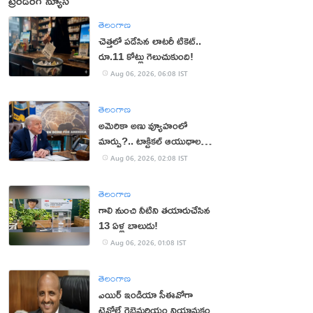
ట్రెండింగ్ న్యూస్
తెలంగాణ
చెత్తలో పడేసిన లాటరీ టికెట్..
రూ.11 కోట్లు గెలుచుకుంది!
Aug 06, 2026, 06:08 IST
తెలంగాణ
అమెరికా అణు వ్యూహంలో
మార్పు?.. టాక్టికల్ ఆయుధాలకు
ప్రాధాన్యం!
Aug 06, 2026, 02:08 IST
తెలంగాణ
గాలి నుంచి నీటిని తయారుచేసిన
13 ఏళ్ల బాలుడు!
Aug 06, 2026, 01:08 IST
తెలంగాణ
ఎయిర్ ఇండియా సీఈవోగా
టెవోల్డే గెబ్రెమరియం నియామకం