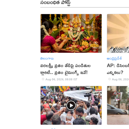
సంబంధిత పోస్ట్
తెలంగాణ
ఆంధ్రప్రదేశ్
వరలక్ష్మీ వ్రతం తేదీపై పండితుల
AP: డిసెంబర్‌
క్లారిటీ.. వ్రతం టైమింగ్స్ ఇవే!
ఎన్నికలు?
Aug 06, 2026, 08:08 IST
Aug 06, 2026