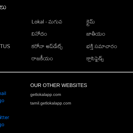
ీలు
Lokal - మగువ
క్రైమ్
వినోదం
జాతీయం
TATUS
కరోనా అప్‌డేట్స్
భక్తి సమాచారం
రాజకీయం
క్లాసిఫైడ్స్
OUR OTHER WEBSITES
getlokalapp.com
tamil.getlokalapp.com