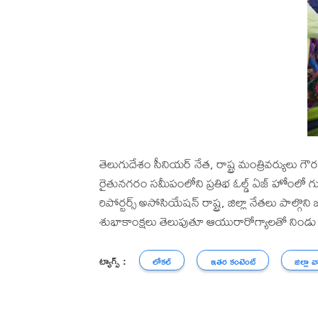
తెలుగుదేశం సీనియర్ నేత, రాష్ట్ర మంత్రివర్యులు
రైతునగరం సమీపంలోని ప్రతిభ ఓల్డ్ ఏజ్ హోంలో 
రిపోర్టర్స్ అసోసియేషన్ రాష్ట్ర, జిల్లా నేతలు పాల్
శుభాకాంక్షలు తెలుపుతూ ఆయురారోగ్యాలతో నిండు న
ట్యాగ్స్ :
లోకల్
ఇతర కంటెంట్
జిల్లా వ