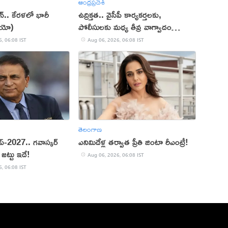
ఆంధ్రప్రదేశ్
ాన్.. కేరళలో భారీ
ఉద్రిక్తత.. వైసీపీ కార్యకర్తలకు,
డియో)
పోలీసులకు మధ్య తీవ్ర వాగ్వాదం
(VIDEO)
, 06:08 IST
Aug 06, 2026, 06:08 IST
తెలంగాణ
కప్‌-2027.. గవాస్కర్
ఎనిమిదేళ్ల తర్వాత ప్రీతి జింటా రీఎంట్రీ!
జట్టు ఇదే!
Aug 06, 2026, 06:08 IST
, 06:08 IST