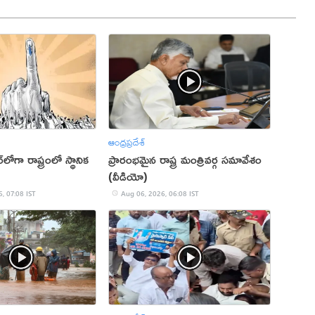
ఆంధ్రప్రదేశ్
లోగా రాష్ట్రంలో స్థానిక
ప్రారంభమైన రాష్ట్ర మంత్రివర్గ సమావేశం
(వీడియో)
, 07:08 IST
Aug 06, 2026, 06:08 IST