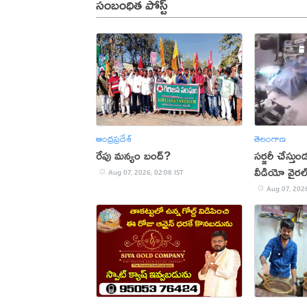
సంబంధిత పోస్ట్
ఆంధ్రప్రదేశ్
తెలంగాణ
రేపు మన్యం బంద్‌?
సర్జరీ చేస్త
వీడియో వైరల
Aug 07, 2026, 02:08 IST
Aug 07, 2026