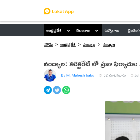
ఆంధ్రప్రదేశ్
తెలంగాణ
ఉద్యోగాలు
ట్రెండింగ్
హోమ్
ఆంధ్రప్రదేశ్
నంద్యాల
నంద్యాల
నంద్యాల: కలెక్టరేట్ లో ప్రజా ఫిర్యాదుల
By M. Mahesh babu
52
చూసినవారు
Jul