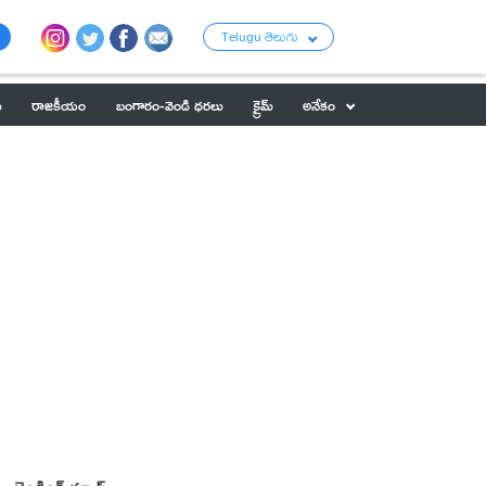
Telugu తెలుగు
ు
రాజకీయం
బంగారం-వెండి ధరలు
క్రైమ్
అనేకం