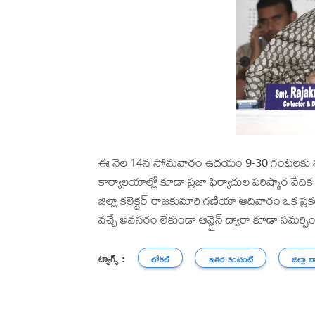
ఈ నెల 14న సోమవారం ఉదయం 9-30 గంటలకు నంద్యాల
కార్యాలయాల్లో కూడా ప్రజా ఫిర్యాదుల పరిష్కార వేదిక క
జిల్లా కలెక్టర్‌ రాజకుమారి గణియా ఆదివారం ఒక ప్రక
వచ్చే అవసరం లేకుండా ఆన్లైన్ ద్వారా కూడా సమర్పి
ట్యాగ్స్ :
లోకల్
ఇతర కంటెంట్
జిల్లా వ