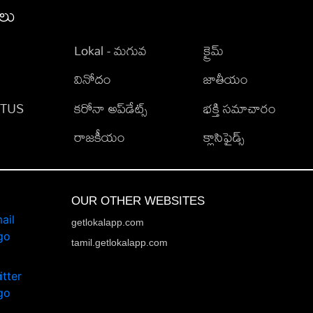
ీలు
Lokal - మగువ
క్రైమ్
వినోదం
జాతీయం
TATUS
కరోనా అప్‌డేట్స్
భక్తి సమాచారం
రాజకీయం
క్లాసిఫైడ్స్
OUR OTHER WEBSITES
getlokalapp.com
tamil.getlokalapp.com