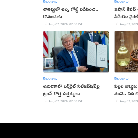
తెలంగాణ
తెలంగాణ
తాకట్టులో ఉన్న గోల్డ్ విడిపించి..
ఇషాన్ కిషన్
కొనబడును
వీడియో వైరల
Aug 07, 2026, 02:08 IST
Aug 07, 2026
తెలంగాణ
తెలంగాణ
అమెరికాలో బర్త్‌రైట్ సిటిజన్‌షిప్‌పై
పిల్లల జుట్టు
ట్రంప్ కొత్త ఉత్తర్వులు
నూనె.. ఏది బ
Aug 07, 2026, 02:08 IST
Aug 07, 2026