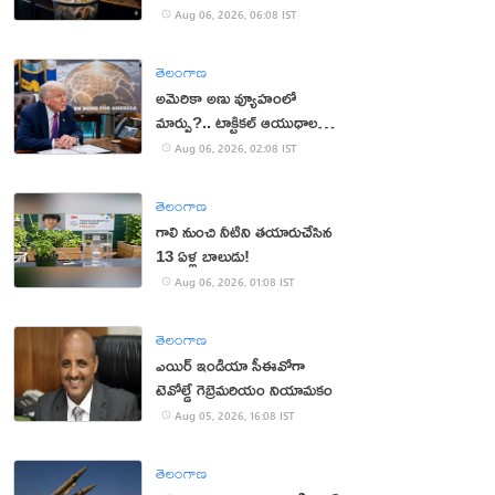
Aug 06, 2026, 06:08 IST
తెలంగాణ
అమెరికా అణు వ్యూహంలో
మార్పు?.. టాక్టికల్ ఆయుధాలకు
ప్రాధాన్యం!
Aug 06, 2026, 02:08 IST
తెలంగాణ
గాలి నుంచి నీటిని తయారుచేసిన
13 ఏళ్ల బాలుడు!
Aug 06, 2026, 01:08 IST
తెలంగాణ
ఎయిర్ ఇండియా సీఈవోగా
టెవోల్డే గెబ్రెమరియం నియామకం
Aug 05, 2026, 16:08 IST
తెలంగాణ