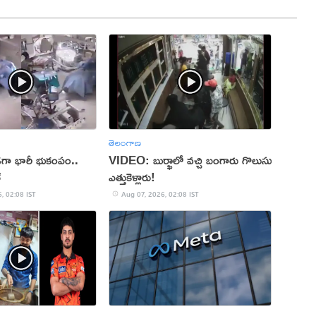
తెలంగాణ
ుండగా భారీ భుకంపం..
VIDEO: బుర్ఖాలో వచ్చి బంగారు గొలుసు
్
ఎత్తుకెళ్లారు!
, 02:08 IST
Aug 07, 2026, 02:08 IST