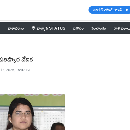
డౌన్లోడ్ లోకల్ యాప్
వాతావరణం
🌟 వాట్సాప్ STATUS
వినోదం
పంచాంగం
రాశి ఫలాల
 పరిష్కార వేదిక
 13, 2025, 15:07 IST