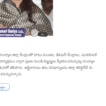
 జిల్లా కేంద్రంతో పాటు మండల, డివిజన్ కేంద్రాలు, మునిసిపల్
ార్యక్రమం ద్వారా ప్రజల నుండి విజ్ఞప్తులు స్వీకరించనున్నట్లు నంద్యాల
టనలో తెలిపారు. అర్జీదారులు తమ దరఖాస్తులను జిల్లా కలెక్టరేట్ కు
ంచవచ్చునన్నారు.
ార్తలు