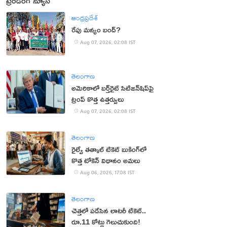
ట్రెండింగ్ న్యూస్
ఆంధ్రప్రదేశ్
రేపు మన్యం బంద్‌?
Aug 07, 2026, 02:08 IST
తెలంగాణ
అమెరికాలో బర్త్‌రైట్ సిటిజన్‌షిప్‌పై
ట్రంప్ కొత్త ఉత్తర్వులు
Aug 07, 2026, 02:08 IST
తెలంగాణ
రైల్వే తత్కాల్ టికెట్ బుకింగ్‌లో
కొత్త టోకెన్ విధానం అమలు
Aug 06, 2026, 17:08 IST
తెలంగాణ
చెత్తలో పడేసిన లాటరీ టికెట్..
రూ.11 కోట్లు గెలుచుకుంది!