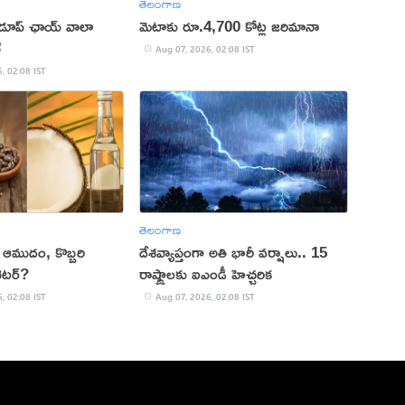
తెలంగాణ
 డూప్ ఛాయ్ వాలా
మెటాకు రూ.4,700 కోట్ల జరిమానా
్
Aug 07, 2026, 02:08 IST
, 02:08 IST
తెలంగాణ
కు ఆముదం, కొబ్బరి
దేశవ్యాప్తంగా అతి భారీ వర్షాలు.. 15
ెటర్?
రాష్ట్రాలకు ఐఎండీ హెచ్చరిక
, 02:08 IST
Aug 07, 2026, 02:08 IST