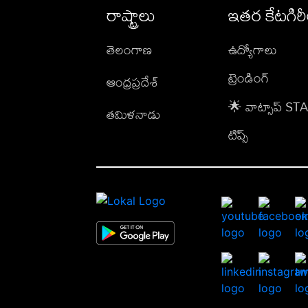
రాష్ట్రాలు
ఇతర కేటగిర
తెలంగాణ
ఉద్యోగాలు
ట్రెండింగ్
ఆంధ్రప్రదేశ్
🌟 వాట్సాప్ S
తమిళనాడు
టిప్స్