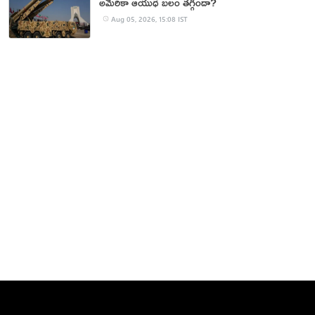
అమెరికా ఆయుధ బలం తగ్గిందా?
Aug 05, 2026, 15:08 IST