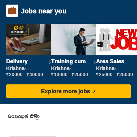
Jobs near you
Delivery
Training cum
Area Sales
Executive
Placement
Manager (Field
Krishna-
Krishna-
Krishna-
vijayawada
vijayawada
vijayawada
Sales)
₹20000 - ₹40000
₹10000 - ₹25000
₹25000 - ₹25000
Explore more jobs
సంబంధిత పోస్ట్