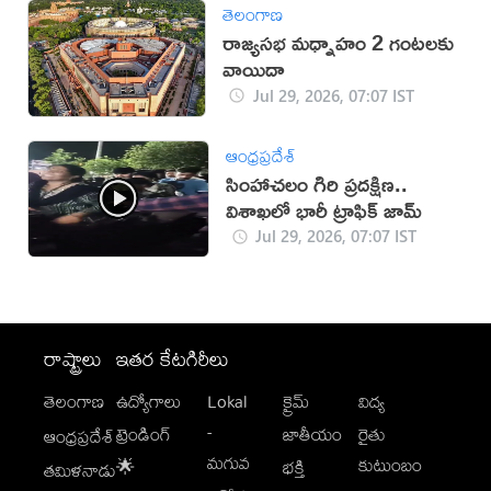
తెలంగాణ
రాజ్యసభ మధ్నాహం 2 గంటలకు
వాయిదా
Jul 29, 2026, 07:07 IST
ఆంధ్రప్రదేశ్
సింహాచలం గిరి ప్రదక్షిణ..
విశాఖ‌లో భారీ ట్రాఫిక్ జామ్
Jul 29, 2026, 07:07 IST
రాష్ట్రాలు
ఇతర కేటగిరీలు
తెలంగాణ
ఉద్యోగాలు
Lokal
క్రైమ్
విద్య
-
ట్రెండింగ్
జాతీయం
రైతు
ఆంధ్రప్రదేశ్
మగువ
కుటుంబం
🌟
భక్తి
తమిళనాడు