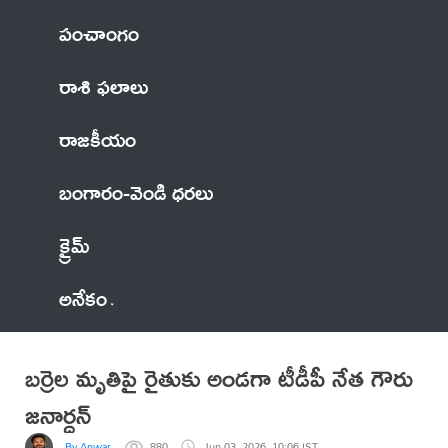
పంచాంగం
రాశి ఫలాలు
రాజకీయం
బంగారం-వెండి ధరలు
క్రైమ్
అనేకం
బర్రెల మృతిపై రైతుకు అండగా టీడీపీ నేత గౌరు
జనార్దన్
By Anwar
880
Jun 03, 2026, 10:06 IST