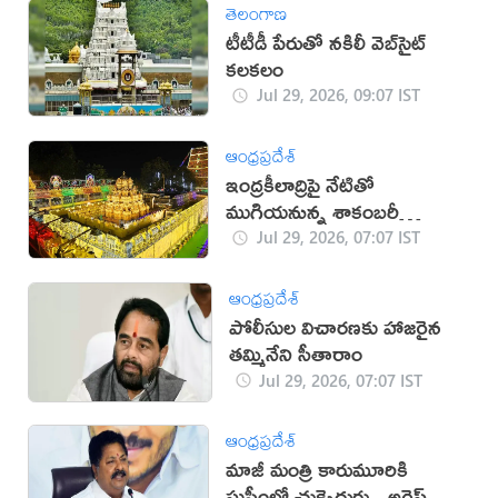
తెలంగాణ
టీటీడీ పేరుతో నకిలీ వెబ్‌సైట్
కలకలం
Jul 29, 2026, 09:07 IST
ఆంధ్రప్రదేశ్
ఇంద్రకీలాద్రిపై నేటితో
ముగియనున్న శాకంబరీ
ఉత్సవాలు
Jul 29, 2026, 07:07 IST
ఆంధ్రప్రదేశ్
పోలీసుల విచారణకు హాజరైన
తమ్మినేని సీతారాం
Jul 29, 2026, 07:07 IST
ఆంధ్రప్రదేశ్
మాజీ మంత్రి కారుమూరికి
సుప్రీంలో చుక్కెదురు.. అరెస్ట్