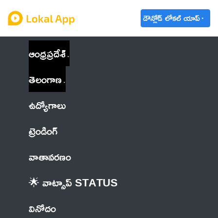
డౌన్లోడ్ లోకల్ యాప్
ఆంధ్రప్రదేశ్
తెలంగాణ
ఉద్యోగాలు
ట్రెండింగ్
వాతావరణం
🌟 వాట్సాప్ STATUS
వినోదం