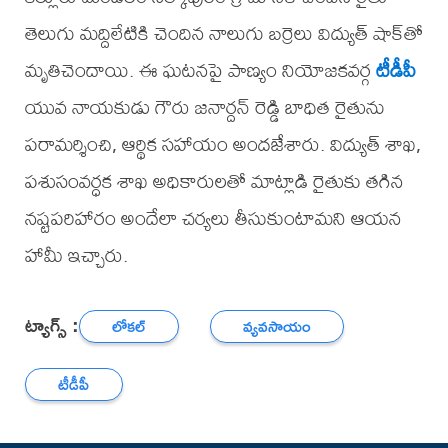
తెలుగు మద్దిలేటికి చెందిన నాలుగు బర్రెలు విద్యుత్ షాక్‌తో
మృతిచెందాయి. ఈ ఘటనపై పాణ్యం నియోజకవర్గ
టీడీపీ
యువ నాయకుడు గౌరు జనార్దన్ రెడ్డి బాధిత రైతును
పరామర్శించి, ఆర్థిక సహాయం అందజేశారు. విద్యుత్ శాఖ,
పశుసంవర్ధక శాఖ అధికారులతో మాట్లాడి రైతుకు తగిన
నష్టపరిహారం అందేలా చర్యలు తీసుకుంటామని ఆయన
హామీ ఇచ్చారు.
ట్యాగ్స్ :
లోకల్
వ్యవసాయం
టీడీపీ