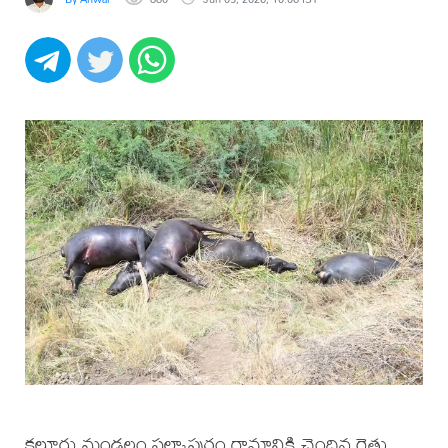
కల్లూరు మండలం సల్కాపురం గ్రామానికి చెందిన రైతు