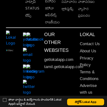
వినోదం
వాట్సాప్
సమాచారం
వాతావరణం
STATUS
కరోనా
క్లాసిఫైడ్స్
వ్యాపార
అప్‌డేట్స్
టిప్స్
ప్రపంచం
రాజకీయం
OUR
LOKAL
OTHER
Contact Us
WEBSITES
About Us
Privacy
getlokalapp.com
Policy
tamil.getlokalapp.com
Terms &
Conditions
Advertise
with us
Sitemap
తాజా వార్తలు & ఉద్యోగాలను పొందడానికి Lokal
డౌన్లోడ్ Lokal App
Appని ఇన్‌స్టాల్ చేయండి
This material may not be published, transmitted, rewritten or redistributed. © 2020 Lokal App. All rights reserved.