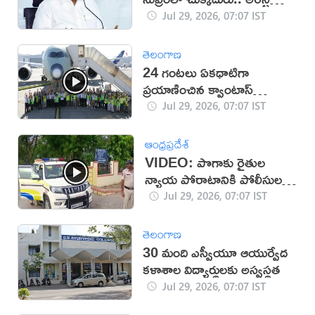
తప్పదా?
Jul 29, 2026, 07:07 IST
తెలంగాణ
24 గంటలు ఏకధాటిగా
ప్రయాణించిన క్వాంటాస్‌
విమానం
Jul 29, 2026, 07:07 IST
ఆంధ్రప్రదేశ్
VIDEO: పొగాకు రైతుల
న్యాయ పోరాటానికి పోలీసుల
ఆంక్షలు
Jul 29, 2026, 07:07 IST
తెలంగాణ
30 మంది ఎస్వీయూ ఆయుర్వేద
కళాశాల విద్యార్థులకు అస్వస్థత
Jul 29, 2026, 07:07 IST