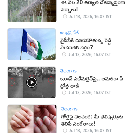
ఈ నెల 20 తర్వాత దేశవ్యాప్తంగా
వర్షాలు!
Jul 13, 2026, 16:07 IST
ఆంధ్రప్రదేశ్
వైసీపీకి దూరమౌతున్న రెడ్డి
సామాజిక వర్గం?
Jul 13, 2026, 16:07 IST
తెలంగాణ
ఇరాన్‌ సబ్‌మెరైన్‌పై.. అమెరికా సీ
డ్రోన్ల దాడి
Jul 13, 2026, 16:07 IST
తెలంగాణ
గోళ్లపై నెలవంక: మీ భవిష్యత్తును
తెలిపే సంకేతాలు!
Jul 13, 2026, 16:07 IST