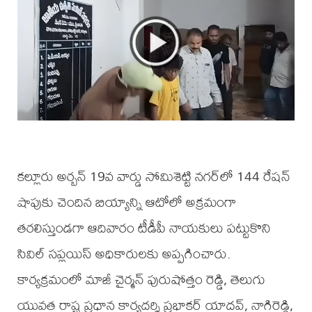
కల్లూరు అర్బన్ 19వ వార్డు సోమిశెట్టి నగర్‌లో 144 రేషన్
షాపుకు చెందిన బియ్యాన్ని ఆటోలో అక్రమంగా
తరలిస్తుండగా ఆదివారం టీడీపీ నాయకులు పట్టుకొని
సివిల్ సప్లయిస్ అధికారులకు అప్పగించారు.
కార్యక్రమంలో మాజీ చైర్మన్ పురుషోత్తం రెడ్డి, తెలుగు
యువత రాష్ట్ర ప్రధాన కార్యదర్శి ప్రభాకర్ యాదవ్, నాగిరెడ్డి,