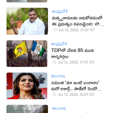
ఆంధ్రప్రదేశ్
మత్స్యకారులను ఆదుకోవడంలో
ఈ ప్రభుత్వం విఫలమైంది: బొత్స
సత్యనారాయణ
Jul 13, 2026, 17:07 IST
ఆంధ్రప్రదేశ్
TDPలో చేరిన 85 మంది
కార్యకర్తలు
Jul 13, 2026, 17:07 IST
తెలంగాణ
సమంత 'మా ఇంటి బంగారం'
మరో రికార్డ్.. సౌత్‌లో రెండో
స్థానం!
Jul 13, 2026, 16:07 IST
తెలంగాణ