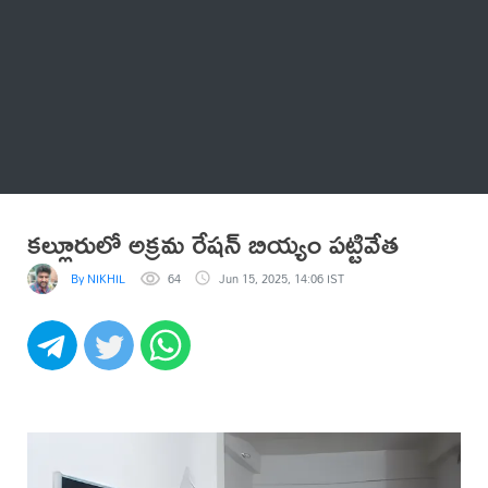
Thatstelugu
బిగ్ బాస్
అనేకం
కల్లూరులో అక్రమ రేషన్ బియ్యం పట్టివేత
By NIKHIL
64
Jun 15, 2025, 14:06 IST