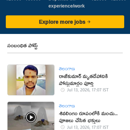
experience/work
Explore more jobs
సంబంధిత పోస్ట్
తెలంగాణ
రాజ్‌కుమార్‌ మృతదేహానికి
పోస్టుమార్టం పూర్తి
Jul 13, 2026, 17:07 IST
తెలంగాణ
శివలింగం రూపంలోకి మంచు..
పూజలు చేసిన భక్తులు
Jul 13, 2026, 17:07 IST