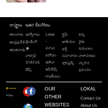
రాష్ట్రాలు
ఇతర కేటగిరీలు
తెలంగాణ
ఉద్యోగాలు
Lokal
క్రైమ్
విద్య
-
ట్రెండింగ్
జాతీయం
రైతు
ఆంధ్రప్రదేశ్
మగువ
కుటుంబం
🌟
భక్తి
తమిళనాడు
వినోదం
వాట్సాప్
సమాచారం
వాతావరణం
STATUS
కరోనా
క్లాసిఫైడ్స్
వ్యాపార
అప్‌డేట్స్
టిప్స్
ప్రపంచం
రాజకీయం
OUR
LOKAL
OTHER
Contact Us
WEBSITES
About Us