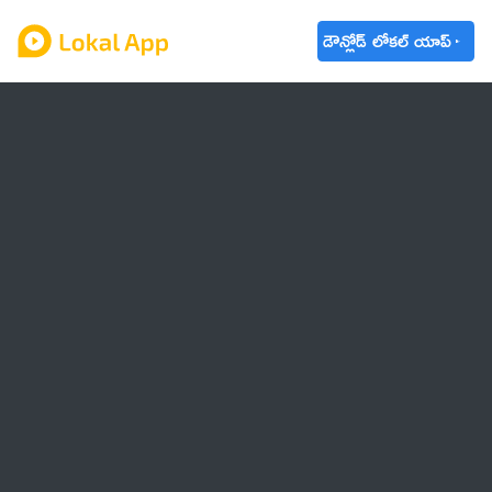
డౌన్లోడ్ లోకల్ యాప్
ఆంధ్రప్రదేశ్
తెలంగాణ
ఉద్యోగాలు
ట్రెండింగ్
వాతావరణం
బడ్జెట్ 2023-24
🌟 వాట్సాప్ STATUS