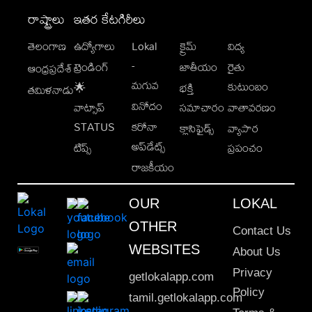
రాష్ట్రాలు
ఇతర కేటగిరీలు
తెలంగాణ
ఉద్యోగాలు
Lokal
క్రైమ్
విద్య
-
ట్రెండింగ్
జాతీయం
రైతు
ఆంధ్రప్రదేశ్
మగువ
కుటుంబం
🌟
భక్తి
తమిళనాడు
వినోదం
వాట్సాప్
సమాచారం
వాతావరణం
STATUS
కరోనా
క్లాసిఫైడ్స్
వ్యాపార
అప్‌డేట్స్
టిప్స్
ప్రపంచం
రాజకీయం
OUR
LOKAL
OTHER
Contact Us
WEBSITES
About Us
Privacy
getlokalapp.com
Policy
tamil.getlokalapp.com