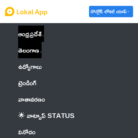
డౌన్లోడ్ లోకల్ యాప్
ఆంధ్రప్రదేశ్
తెలంగాణ
ఉద్యోగాలు
ట్రెండింగ్
వాతావరణం
🌟 వాట్సాప్ STATUS
వినోదం