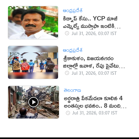
ఆంధ్రప్రదేశ్
కిడ్నాప్ కేసు.. YCP మాజీ
ఎమ్మెల్యే ముస్తాఫా ఇంటికి
పోలీసులు
Jul 31, 2026, 03:07 IST
ఆంధ్రప్రదేశ్
శ్రీకాకుళం, విజయనగరం
జిల్లాల్లో ఇవాళ, రేపు ప్రైవేటు
స్కూళ్లకు సెలవు!
Jul 31, 2026, 03:07 IST
తెలంగాణ
అర్థరాత్రి పేకమేడలా కూలిన 4
అంతస్తుల భవనం.. 8 మంది
మృతి (VIDEO)
Jul 31, 2026, 03:07 IST