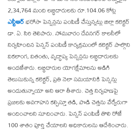
2,34,764 మంది లబ్ధిదారులకు రూ.104.06 కోట్ల
ఎన్టీఆర్
భరోసా పెన్షన్లను పంపిణీ చేస్తున్నట్లు జిల్లా కలెక్టర్
డా. ఏ. సిరి తెలిపారు. సోమవారం దేవనగర్ కాలనీలో
నిర్వహించిన పెన్షన్ పంపిణీ కార్యక్రమంలో కలెక్టర్ పాల్గొని
వికలాంగ, వితంతు, వృద్ధాప్య పెన్షన్లను లబ్ధిదారులకు
అందజేశారు. లబ్ధిదారుల యోగక్షేమాలను అడిగి
తెలుసుకున్న కలెక్టర్, ప్రతి నెలా సమయానికి పెన్షన్లు
అందుతున్నాయా అని ఆరా తీశారు. చెత్త నిర్వహణపై
ప్రజలకు అవగాహన కల్పిస్తూ తడి, పొడి చెత్తను వేర్వేరుగా
అందించాలని సూచించారు. పెన్షన్ పంపిణీ తొలి రోజే
100 శాతం పూర్తి చేయాలని అధికారులను ఆదేశించారు.