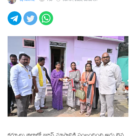
కర్నూలు జిల్లాలో జూన్ మాసానికి సంబంధించి అర్హులైన