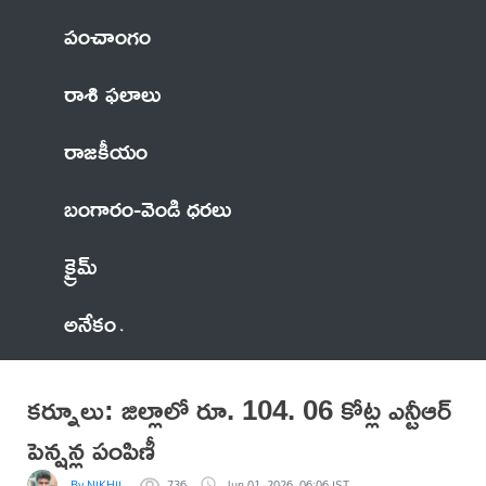
పంచాంగం
రాశి ఫలాలు
రాజకీయం
బంగారం-వెండి ధరలు
క్రైమ్
అనేకం
కర్నూలు: జిల్లాలో రూ. 104. 06 కోట్ల ఎన్టీఆర్
పెన్షన్ల పంపిణీ
By NIKHIL
736
Jun 01, 2026, 06:06 IST