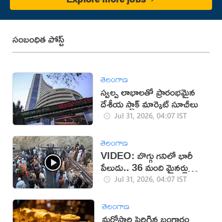
సంబంధిత పోస్ట్
తెలంగాణ
స్వల్ప లాభాలతో ప్రారంభమైన
దేశీయ స్టాక్ మార్కెట్ సూచీలు
Jul 31, 2026, 04:07 IST
తెలంగాణ
VIDEO: బొగ్గు గనిలో భారీ
పేలుడు.. 36 మంది మైనర్లు
మృతి
Jul 31, 2026, 04:07 IST
తెలంగాణ
మరోసారి పెరిగిన బంగారం