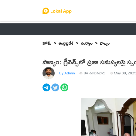
ఆంధ్రప్రదేశ్
తెలంగాణ
ఉద్యోగాలు
ట్రెండింగ్
హోమ్
ఆంధ్రప్రదేశ్
నంద్యాల
పాణ్యం
పాణ్యం: గ్రీవెన్స్‌లో ప్రజా సమస్యలపై స
By Admin
84
చూసినవారు
May 09, 2025