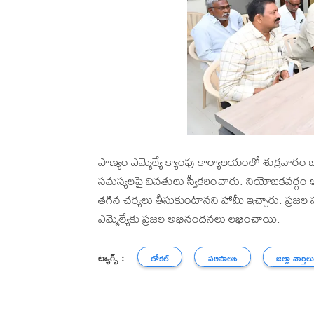
పాణ్యం ఎమ్మెల్యే క్యాంపు కార్యాలయంలో శుక్రవారం జరిగి
సమస్యలపై వినతులు స్వీకరించారు. నియోజకవర్గం అం
తగిన చర్యలు తీసుకుంటానని హామీ ఇచ్చారు. ప్రజల
ఎమ్మెల్యేకు ప్రజల అభినందనలు లభించాయి.
ట్యాగ్స్ :
లోకల్
పరిపాలన
జిల్లా వార్తల