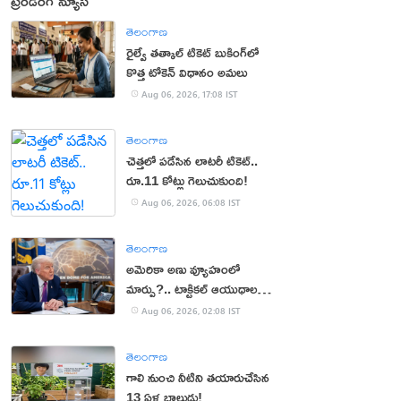
ట్రెండింగ్ న్యూస్
తెలంగాణ
రైల్వే తత్కాల్ టికెట్ బుకింగ్‌లో
కొత్త టోకెన్ విధానం అమలు
Aug 06, 2026, 17:08 IST
తెలంగాణ
చెత్తలో పడేసిన లాటరీ టికెట్..
రూ.11 కోట్లు గెలుచుకుంది!
Aug 06, 2026, 06:08 IST
తెలంగాణ
అమెరికా అణు వ్యూహంలో
మార్పు?.. టాక్టికల్ ఆయుధాలకు
ప్రాధాన్యం!
Aug 06, 2026, 02:08 IST
తెలంగాణ
గాలి నుంచి నీటిని తయారుచేసిన
13 ఏళ్ల బాలుడు!