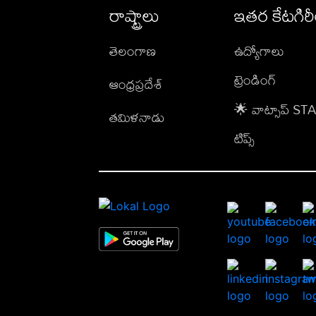
రాష్ట్రాలు
ఇతర కేటగిర
తెలంగాణ
ఉద్యోగాలు
ట్రెండింగ్
ఆంధ్రప్రదేశ్
🌟 వాట్సాప్ S
తమిళనాడు
టిప్స్