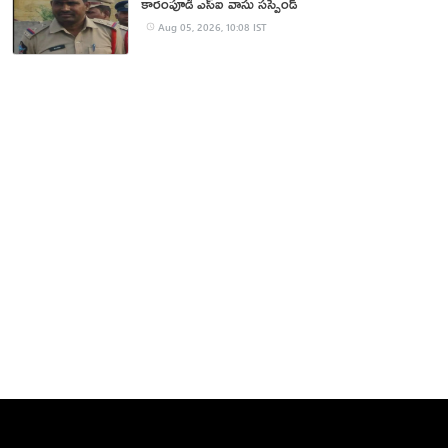
కారంపూడి ఎస్ఐ వాసు స‌స్పెండ్‌
Aug 05, 2026, 10:08 IST