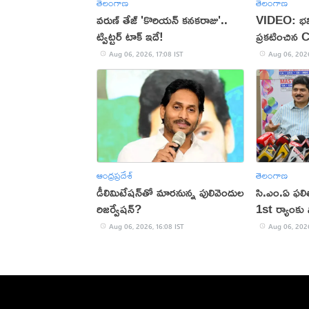
తెలంగాణ
తెలంగాణ
వరుణ్ తేజ్ 'కొరియన్ కనకరాజు'..
VIDEO: భవి
ట్విట్టర్ టాక్ ఇదే!
ప్రకటించిన 
Aug 06, 2026, 17:08 IST
Aug 06, 2026
ఆంధ్రప్రదేశ్
తెలంగాణ
డీలిమిటేషన్‌తో మారనున్న పులివెందుల
సి.ఎం.ఏ ఫల
రిజర్వేషన్?
1st ర్యాంకు స
Aug 06, 2026, 16:08 IST
Aug 06, 2026