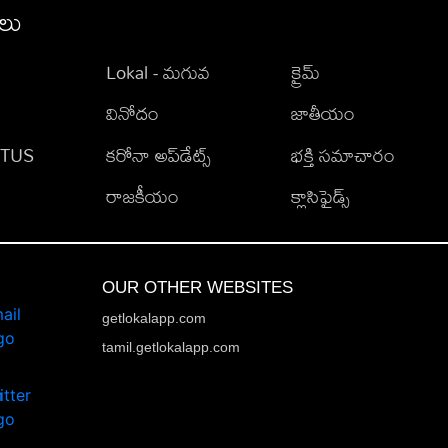
ీలు
Lokal - మగువ
క్రైమ్
వినోదం
జాతీయం
TATUS
కరోనా అప్‌డేట్స్
భక్తి సమాచారం
రాజకీయం
క్లాసిఫైడ్స్
OUR OTHER WEBSITES
getlokalapp.com
tamil.getlokalapp.com