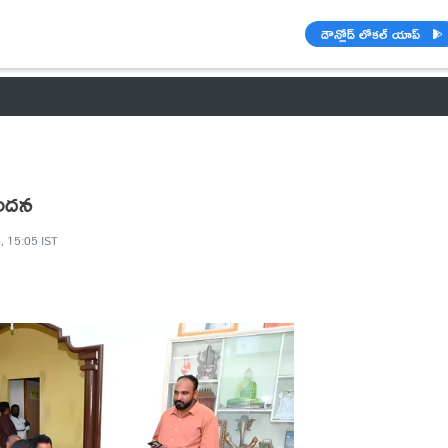
డౌన్లోడ్ లోకల్ యాప్
వాతావరణం
🌟 వాట్సాప్ STATUS
వినోదం
పంచాంగం
రాశి ఫలాల
్పందన
, 15:05 IST