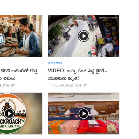
తెలంగాణ
 టికెట్ బుకింగ్‌లో కొత్త
VIDEO: బస్సు కింద పడ్డ బైకర్..
నం అమలు
యువకుడు మృతి!
, 17:08 IST
Aug 06, 2026, 17:08 IST