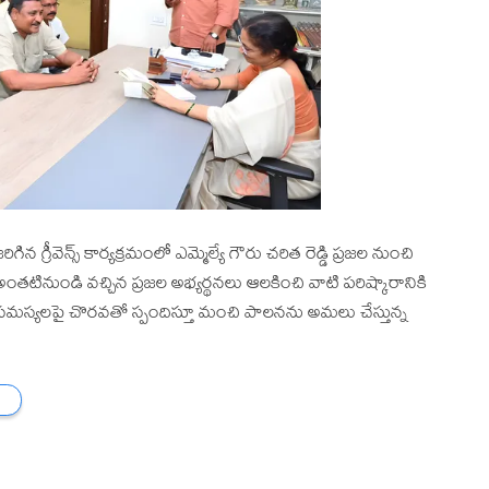
న గ్రీవెన్స్ కార్యక్రమంలో ఎమ్మెల్యే గౌరు చరిత రెడ్డి ప్రజల నుంచి
తటినుండి వచ్చిన ప్రజల అభ్యర్థనలు ఆలకించి వాటి పరిష్కారానికి
 సమస్యలపై చొరవతో స్పందిస్తూ మంచి పాలనను అమలు చేస్తున్న
ు