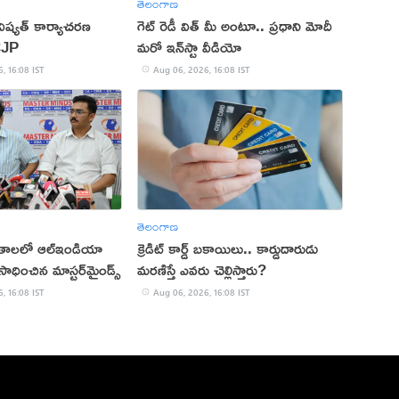
తెలంగాణ
ష్యత్ కార్యాచరణ
గెట్ రెడీ విత్ మీ అంటూ.. ప్రధాని మోదీ
CJP
మరో ఇన్‌స్టా వీడియో
, 16:08 IST
Aug 06, 2026, 16:08 IST
తెలంగాణ
ితాలలో ఆల్ఇండియా
క్రెడిట్ కార్డ్ బకాయిలు.. కార్డుదారుడు
ాధించిన మాస్టర్‌మైండ్స్
మరణిస్తే ఎవరు చెల్లిస్తారు?
, 16:08 IST
Aug 06, 2026, 16:08 IST