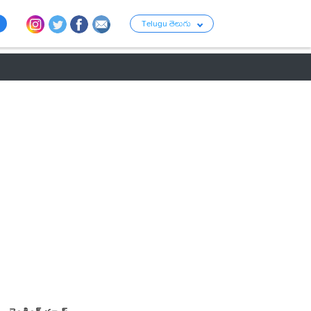
Telugu తెలుగు
ు
రాజకీయం
బంగారం-వెండి ధరలు
క్రైమ్
వ్యాపార ప్రపంచం
టాలీవుడ్ న్య