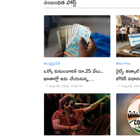
సంబంధిత పోస్ట్
ఆంధ్రప్రదేశ్
తెలంగాణ
ఒక్కో కుటుంబానికి రూ.25 వేలు..
రైల్వే తత్కాల్
ఖాతాల్లో జ‌మ చేయ‌నున్న
టోకెన్ విధా
ప్ర‌భుత్వం..!
Aug 06, 2026, 17:08 IST
Aug 06, 2026