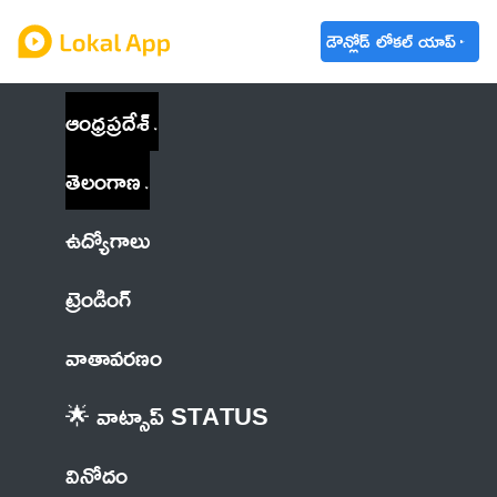
డౌన్లోడ్ లోకల్ యాప్
ఆంధ్రప్రదేశ్
తెలంగాణ
ఉద్యోగాలు
ట్రెండింగ్
వాతావరణం
🌟 వాట్సాప్ STATUS
వినోదం