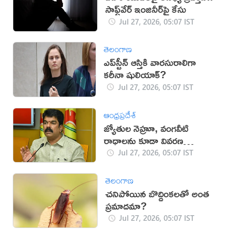
సాఫ్ట్‌వేర్ ఇంజినీర్‌పై కేసు
Jul 27, 2026, 05:07 IST
తెలంగాణ
ఎప్‌స్టీన్‌ ఆస్తికి వారసురాలిగా
కరీనా షులియాక్‌?
Jul 27, 2026, 05:07 IST
ఆంధ్రప్రదేశ్
జ్యోతుల నెహ్రూ, వంగవీటి
రాధాలను కూడా వివరణ
అడుగుతారా?: బోండా ఉమా
Jul 27, 2026, 05:07 IST
తెలంగాణ
చనిపోయిన బొద్దింకలతో అంత
ప్రమాదమా?
Jul 27, 2026, 05:07 IST