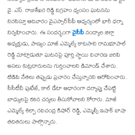
వై. ఎస్. రాజశేఖర రెడ్డి విగ్రహం ధ్వంసం ఘటనను
నిరసిస్తూ ఆదివారం వైఎస్సార్‌సీపీ ఆధ్వర్యంలో భారీ ధర్నా
నిర్వహించారు. ఈ సందర్భంగా
వైసీపీ
నంద్యాల జిల్లా
అధ్యక్షుడు, పాణ్యం మాజీ ఎమ్మెల్యే కాటసాని రామభూపాల్
రెడ్డి మాట్లాడుతూ ఘటనపై పూర్తి స్థాయి విచారణ జరిపి
అసలు కుట్రదారులను గుర్తించాలని డిమాండ్ చేశారు.
టిడిపి నేతలు తప్పుడు ప్రచారం చేస్తున్నారని ఆరోపించారు.
సీసీటీవీ ఫుటేజ్, కాల్ డేటా ఆధారంగా దర్యాప్తు చేపట్టి
బాధ్యులపై కఠిన చర్యలు తీసుకోవాలని కోరారు. మాజీ
ఎమ్మెల్యే శిల్పా రవిచంద్ర కిషోర్ రెడ్డి, ఎమ్మెల్సీ ఇషాక్ బాషా
తదితరులు పాల్గొన్నారు.