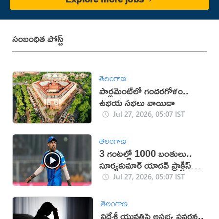
సంబంధిత పోస్ట్
తెలంగాణ
పార్లమెంట్‌లో గందరగోళం..
ఉభయ సభలు వాయిదా
Jul 27, 2026, 05:07 IST
తెలంగాణ
3 గంటల్లో 1000 బంతులు..
సూర్యకుమార్ యాదవ్ ప్రాక్టీస్
వీడియో వైరల్
Jul 27, 2026, 05:07 IST
తెలంగాణ
విదేశీ యువతిపై అసభ్య ప్రవర్తన..