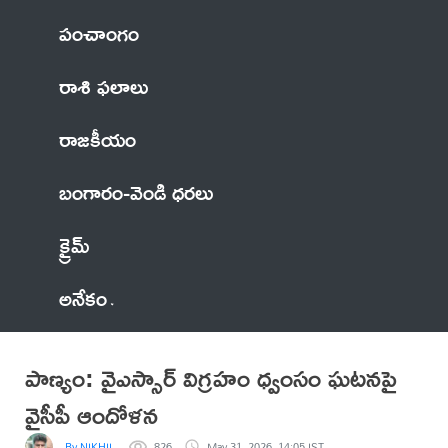
పంచాంగం
రాశి ఫలాలు
రాజకీయం
బంగారం-వెండి ధరలు
క్రైమ్
అనేకం
పాణ్యం: వైఎస్సార్ విగ్రహం ధ్వంసం ఘటనపై
వైసీపీ ఆందోళన
By NIKHIL
826
May 31, 2026, 14:05 IST