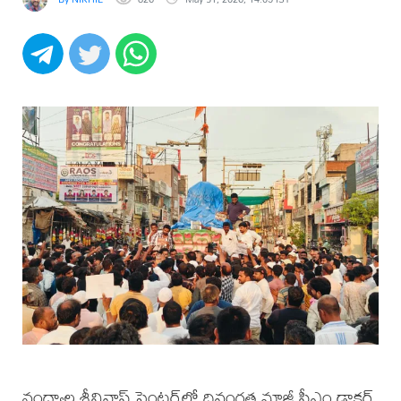
నంద్యాల శ్రీనివాస్ సెంటర్‌లో దివంగత మాజీ సీఎం డాక్టర్