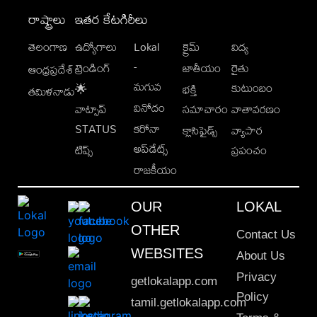
రాష్ట్రాలు
ఇతర కేటగిరీలు
తెలంగాణ
ఉద్యోగాలు
Lokal
క్రైమ్
విద్య
-
ట్రెండింగ్
జాతీయం
రైతు
ఆంధ్రప్రదేశ్
మగువ
కుటుంబం
🌟
భక్తి
తమిళనాడు
వినోదం
వాట్సాప్
సమాచారం
వాతావరణం
STATUS
కరోనా
క్లాసిఫైడ్స్
వ్యాపార
అప్‌డేట్స్
టిప్స్
ప్రపంచం
రాజకీయం
OUR
LOKAL
OTHER
Contact Us
WEBSITES
About Us
Privacy
getlokalapp.com
Policy
tamil.getlokalapp.com