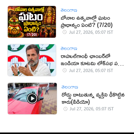
తెలంగాణ
బోనాల ఉత్సవాల్లో ఘటం
ప్రాధాన్యం ఏంటి? (7/20)
Jul 27, 2026, 05:07 IST
తెలంగాణ
రాహుల్‌గాంధీ ఛాంబర్‌లో
ఇండియా కూటమి లోక్‌సభ పక్ష
నేతల భేటీ
Jul 27, 2026, 05:07 IST
తెలంగాణ
రోడ్డు దాటుతున్న వ్యక్తిని ఢీకొట్టిన
కారు(వీడియో)
Jul 27, 2026, 05:07 IST