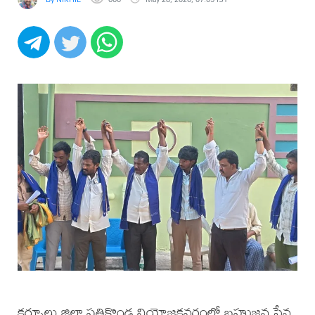
కర్నూలు జిల్లా పత్తికొండ నియోజకవర్గంలో బహుజన సేన