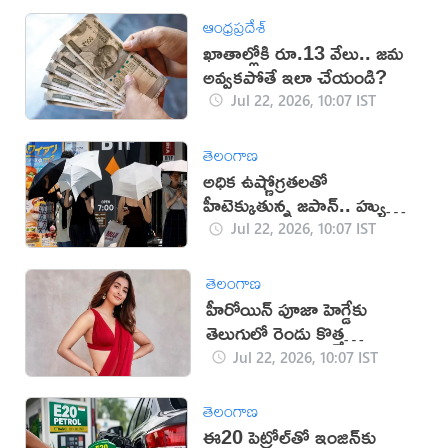
ఆంధ్రప్రదేశ్
ఖాతాల్లోకి రూ.13 వేలు.. జమ
అవ్వకపోతే ఇలా చేయండి?
Jul 22, 2026, 10:07 IST
తెలంగాణ
అధిక ఉష్ణోగ్రతలతో
హీటెక్కుతున్న జపాన్.. హ్యుమన్
ఫ్రిడ్జ్ వాడుతున్న జనం
Jul 22, 2026, 10:07 IST
తెలంగాణ
హీరోయిన్ పూజా హెగ్డేకు
తెలుగులో రెండు కొత్త
అవకాశాలు?
Jul 22, 2026, 10:07 IST
తెలంగాణ
ఈ20 పెట్రోల్‌తో ఇంజిన్‌కు