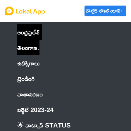
డౌన్లోడ్ లోకల్ యాప్
ఆంధ్రప్రదేశ్
తెలంగాణ
ఉద్యోగాలు
ట్రెండింగ్
వాతావరణం
బడ్జెట్ 2023-24
🌟 వాట్సాప్ STATUS