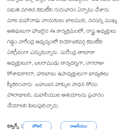
సమితి నూతన కమిటీని గురువారం ఏర్పాటు చేశారు.
మాల మహానాడు నాయకులు బాలముని, నరసన్న ముఖ్య
అతిథులుగా హాజరైన ఈ కార్యక్రమంలో, రాష్ట్ర అధ్యక్షులు
గడ్డం నాగేంద్ర ఆధ్వర్యంలో నియోజకవర్గ కమిటీని
ఏకగ్రీవంగా ఎన్నుకున్నారు. సురేంద్ర తాలూకా
అధ్యక్షులుగా, బలరాముడు కార్యదర్శిగా, నాగరాజు
కోశాధికారిగా, హరిబాబు ఉపాధ్యక్షులుగా బాధ్యతలు
స్వీకరించారు. బహుజన హక్కుల సాధన కోసం
పోరాడాలని, మహనీయుల ఆశయాలను ప్రచారం
చేయాలని పిలుపునిచ్చారు.
ట్యాగ్స్ :
లోకల్
రాజకీయం