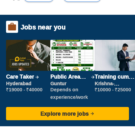
Jobs near you
Care Taker
Public Area
Training cum
Cleaner
Placement
Hyderabad
Guntur
Krishna-
vijayawada
₹19000 - ₹40000
Depends on
₹10000 - ₹25000
experience/work
Explore more jobs