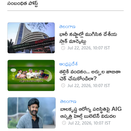
సంబంధిత పోస్ట్
తెలంగాణ
భారీ నష్టాల్లో ముగిసిన దేశీయ
స్టాక్ మార్కెట్లు
Jul 22, 2026, 10:07 IST
ఆంధ్రప్రదేశ్
తల్లికి వందనం.. అర్హుల జాబితా
చెక్ చేసుకోండిలా?
Jul 22, 2026, 10:07 IST
తెలంగాణ
బాలకృష్ణ ఆరోగ్య పరిస్థితిపై AIG
ఆస్పత్రి హెల్త్ బులెటిన్ విడుదల
Jul 22, 2026, 10:07 IST