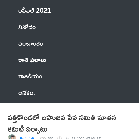
ఐపీఎల్ 2021
వినోదం
పంచాంగం
రాశి ఫలాలు
రాజకీయం
అనేకం
పత్తికొండలో బహుజన సేన సమితి నూతన
కమిటీ ఏర్పాటు
By NIKHIL
666
May 28, 2026, 07:05 IST