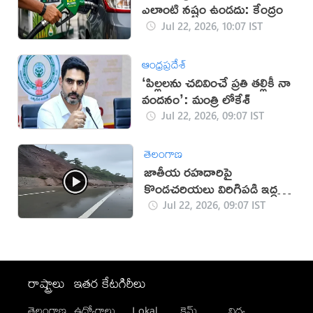
ఎలాంటి నష్టం ఉండదు: కేంద్రం
Jul 22, 2026, 10:07 IST
ఆంధ్రప్రదేశ్
‘పిల్లలను చదివించే ప్రతి తల్లికీ నా
వందనం’: మంత్రి లోకేశ్
Jul 22, 2026, 09:07 IST
తెలంగాణ
జాతీయ రహదారిపై
కొండచరియలు విరిగిపడి ఇద్దరు
మృతి (వీడియో)
Jul 22, 2026, 09:07 IST
రాష్ట్రాలు
ఇతర కేటగిరీలు
తెలంగాణ
ఉద్యోగాలు
Lokal
క్రైమ్
విద్య