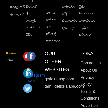
-
ట్రెండింగ్
జాతీయం
రైతు
ఆంధ్రప్రదేశ్
మగువ
కుటుంబం
🌟
భక్తి
తమిళనాడు
వినోదం
వాట్సాప్
సమాచారం
వాతావరణం
STATUS
కరోనా
క్లాసిఫైడ్స్
వ్యాపార
అప్‌డేట్స్
టిప్స్
ప్రపంచం
రాజకీయం
OUR
LOKAL
OTHER
Contact Us
WEBSITES
About Us
Privacy
getlokalapp.com
Policy
tamil.getlokalapp.com
Terms &
Conditions
Advertise