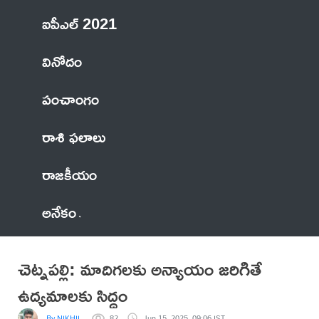
ఐపీఎల్ 2021
వినోదం
పంచాంగం
రాశి ఫలాలు
రాజకీయం
అనేకం
చెట్నపల్లి: మాదిగలకు అన్యాయం జరిగితే
ఉద్యమాలకు సిద్ధం
By NIKHIL
82
Jun 15, 2025, 09:06 IST