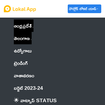
డౌన్లోడ్ లోకల్ యాప్
ఆంధ్రప్రదేశ్
తెలంగాణ
ఉద్యోగాలు
ట్రెండింగ్
వాతావరణం
బడ్జెట్ 2023-24
🌟 వాట్సాప్ STATUS