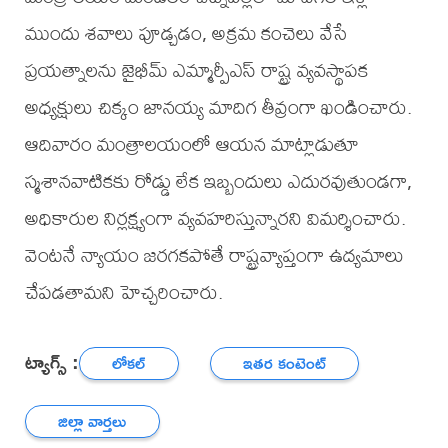
ముందు శవాలు పూడ్చడం, అక్రమ కంచెలు వేసే
ప్రయత్నాలను జైభీమ్ ఎమ్మార్పీఎస్ రాష్ట్ర వ్యవస్థాపక
అధ్యక్షులు చిక్కం జానయ్య మాదిగ తీవ్రంగా ఖండించారు.
ఆదివారం మంత్రాలయంలో ఆయన మాట్లాడుతూ
స్మశానవాటికకు రోడ్డు లేక ఇబ్బందులు ఎదురవుతుండగా,
అధికారుల నిర్లక్ష్యంగా వ్యవహరిస్తున్నారని విమర్శించారు.
వెంటనే న్యాయం జరగకపోతే రాష్ట్రవ్యాప్తంగా ఉద్యమాలు
చేపడతామని హెచ్చరించారు.
ట్యాగ్స్ :
లోకల్
ఇతర కంటెంట్
జిల్లా వార్తలు