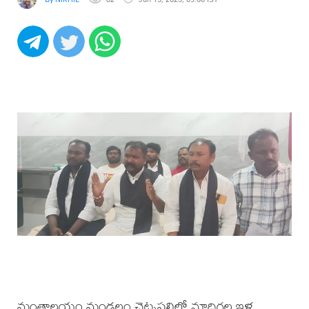
మంత్రాలయం మండలం చెట్నపల్లిలో మాదిగల ఇళ్ల