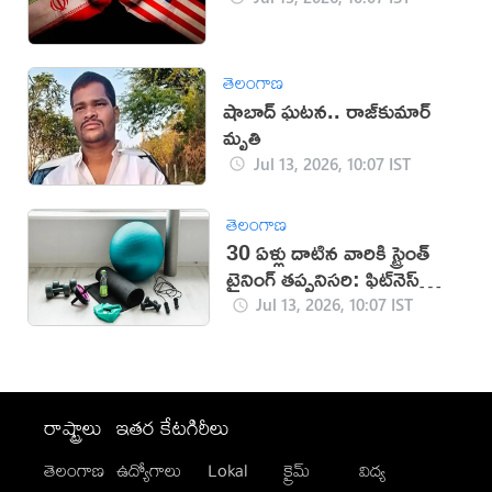
తెలంగాణ
షాబాద్ ఘటన.. రాజ్‌కుమార్‌
మృతి
Jul 13, 2026, 10:07 IST
తెలంగాణ
30 ఏళ్లు దాటిన వారికి స్ట్రెంత్
ట్రైనింగ్ తప్పనిసరి: ఫిట్‌నెస్
నిపుణుడు
Jul 13, 2026, 10:07 IST
రాష్ట్రాలు
ఇతర కేటగిరీలు
తెలంగాణ
ఉద్యోగాలు
Lokal
క్రైమ్
విద్య