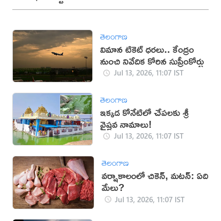
తెలంగాణ
విమాన టికెట్‌ ధరలు.. కేంద్రం
నుంచి నివేదిక కోరిన సుప్రీంకోర్టు
Jul 13, 2026, 11:07 IST
తెలంగాణ
ఇక్కడ కోనేటిలో చేపలకు శ్రీ
వైష్ణవ నామాలు!
Jul 13, 2026, 11:07 IST
తెలంగాణ
వర్షాకాలంలో చికెన్, మటన్: ఏది
మేలు?
Jul 13, 2026, 11:07 IST