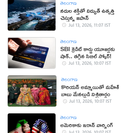
తెలంగాణ
నదుల శక్తితో విద్యుత్ ఉత్పత్తి
చెస్తున్న జపాన్
Jul 13, 2026, 11:07 IST
తెలంగాణ
SBI క్రెడిట్ కార్డు యూజర్లకు
షాక్.. తగ్గిన సిబిల్ స్కోర్!
Jul 13, 2026, 10:07 IST
తెలంగాణ
కొరియన్ అమ్మాయితో మహేశ్
బాబు మేనల్లుడి నిశ్చితార్థం
Jul 13, 2026, 10:07 IST
తెలంగాణ
అమెరికాకు ఇరాన్‌ వార్నింగ్‌
Jul 13, 2026, 10:07 IST