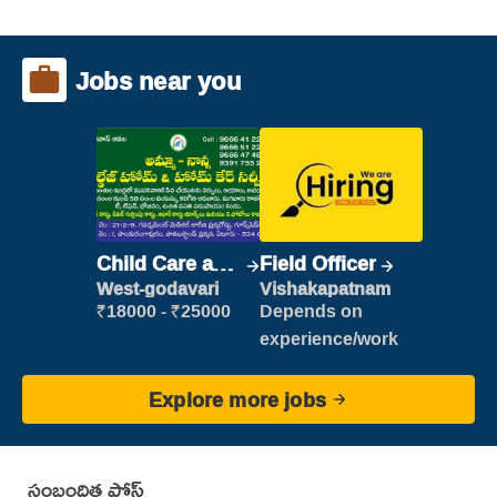
Jobs near you
Child Care and
Field Officer
Patient care
West-godavari
Vishakapatnam
₹18000 - ₹25000
Depends on
experience/work
Explore more jobs
సంబంధిత పోస్ట్