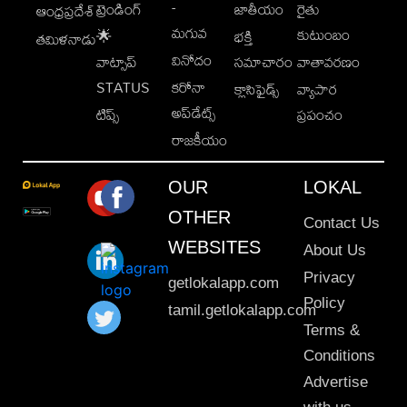
-
ట్రెండింగ్
జాతీయం
రైతు
ఆంధ్రప్రదేశ్
మగువ
కుటుంబం
🌟
భక్తి
తమిళనాడు
వినోదం
వాట్సాప్
సమాచారం
వాతావరణం
STATUS
కరోనా
క్లాసిఫైడ్స్
వ్యాపార
అప్‌డేట్స్
టిప్స్
ప్రపంచం
రాజకీయం
OUR
LOKAL
OTHER
Contact Us
WEBSITES
About Us
Privacy
getlokalapp.com
Policy
tamil.getlokalapp.com
Terms &
Conditions
Advertise