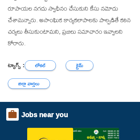
రూపాయల నగదు స్వాధీనం చేసుకుని కేసు నమోదు
చేశామన్నారు. అసాంఘిక కార్యకలాపాలకు పాల్పడితే కఠిన
చర్యలు తీసుకుంటామని, ప్రజలు సమాచారం ఇవ్వాలని
కోరారు.
ట్యాగ్స్ :
లోకల్
క్రైమ్
జిల్లా వార్తలు
Jobs near you