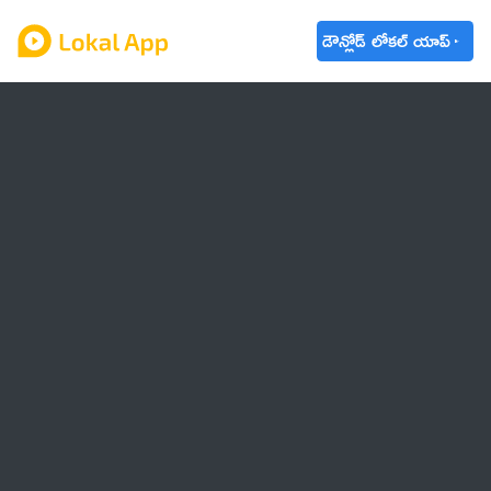
డౌన్లోడ్ లోకల్ యాప్
ఆంధ్రప్రదేశ్
తెలంగాణ
ఉద్యోగాలు
ట్రెండింగ్
వాతావరణం
బడ్జెట్ 2023-24
🌟 వాట్సాప్ STATUS