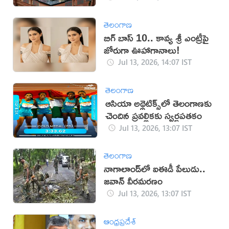
తెలంగాణ
బిగ్ బాస్ 10.. కావ్య శ్రీ ఎంట్రీపై
జోరుగా ఊహాగానాలు!
Jul 13, 2026, 14:07 IST
తెలంగాణ
ఆసియా అథ్లెటిక్స్‌లో తెలంగాణకు
చెందిన ప్రవల్లికకు స్వర్ణపతకం
Jul 13, 2026, 13:07 IST
తెలంగాణ
నాగాలాండ్‌లో ఐఈడీ పేలుడు..
జవాన్ వీరమరణం
Jul 13, 2026, 13:07 IST
ఆంధ్రప్రదేశ్