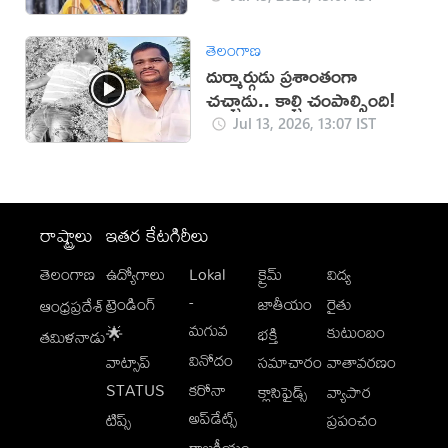
తెలంగాణ
దుర్మార్గుడు ప్రశాంతంగా
చచ్చాడు.. కాల్చి చంపాల్సింది!
Jul 13, 2026, 13:07 IST
రాష్ట్రాలు
ఇతర కేటగిరీలు
తెలంగాణ
ఉద్యోగాలు
Lokal
క్రైమ్
విద్య
-
ట్రెండింగ్
జాతీయం
రైతు
ఆంధ్రప్రదేశ్
మగువ
కుటుంబం
🌟
భక్తి
తమిళనాడు
వినోదం
వాట్సాప్
సమాచారం
వాతావరణం
STATUS
కరోనా
క్లాసిఫైడ్స్
వ్యాపార
అప్‌డేట్స్
టిప్స్
ప్రపంచం
రాజకీయం