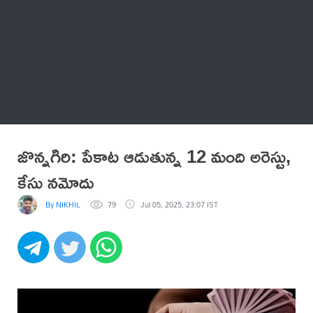
Thatstelugu
బిగ్ బాస్
అనేకం
జొన్నగిరి: పేకాట ఆడుతున్న 12 మంది అరెస్టు,
కేసు నమోదు
By NIKHIL
79
Jul 05, 2025, 23:07 IST