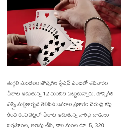
తుగ్గలి మండలం జొన్నగిరి స్టేషన్ పరిధిలో శనివారం
పేకాట ఆడుతున్న 12 మందిని పట్టుకున్నారు. జొన్నగిరి
ఎస్సై మల్లికార్జున తెలిపిన వివరాల ప్రకారం చెరువు కట్ట
కింద కంపచెట్లలో పేకాట ఆడుతున్న వారిపై దాడులు
నిర్వహించి, అరెస్టు చేసి, వారి నుంచి రూ. 5, 320