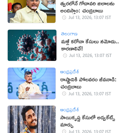
త్వరలోనే గోదావరి జిలాలను
అందిస్తాం: చంద్రబాబు
Jul 13, 2026, 13:07 IST
తెలంగాణ
మళ్లీ కరోనా కేసులు నమోదు..
కారణాలివే!
Jul 13, 2026, 13:07 IST
ఆంధ్రప్రదేశ్
రాష్ట్రానికి పోలవరం జీవనాడి:
చంద్రబాబు
Jul 13, 2026, 13:07 IST
ఆంధ్రప్రదేశ్
సాయికృష్ణ కేసులో అడ్వకేట్స్
మార్పు
Jul 13, 2026, 13:07 IST