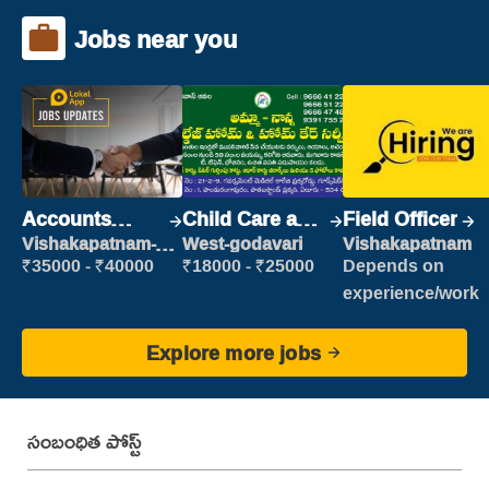
Jobs near you
Accounts
Child Care and
Field Officer
Clerk
Patient care
Vishakapatnam-
West-godavari
Vishakapatnam
new
₹35000 - ₹40000
₹18000 - ₹25000
Depends on
experience/work
Explore more jobs
సంబంధిత పోస్ట్