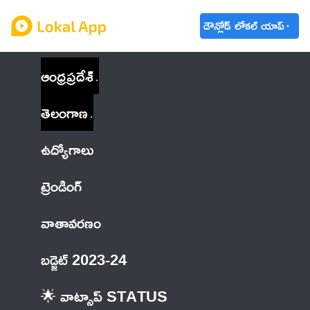
డౌన్లోడ్ లోకల్ యాప్
ఆంధ్రప్రదేశ్
తెలంగాణ
ఉద్యోగాలు
ట్రెండింగ్
వాతావరణం
బడ్జెట్ 2023-24
🌟 వాట్సాప్ STATUS