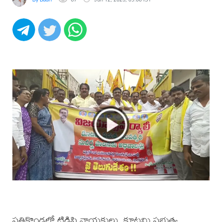
పత్తికొండలో టిడిపి నాయకులు, కూటమి ప్రభుత్వ