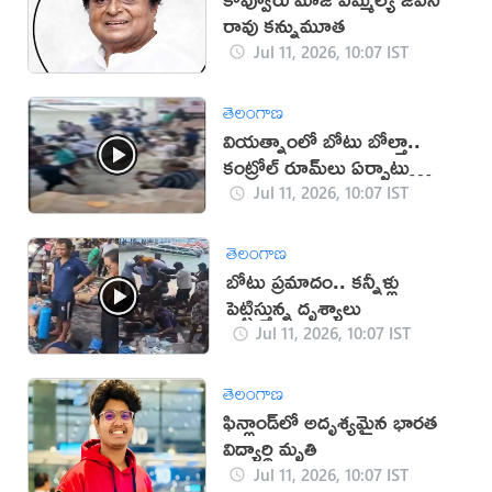
రావు కన్నుమూత
Jul 11, 2026, 10:07 IST
తెలంగాణ
వియత్నాంలో బోటు బోల్తా..
కంట్రోల్ రూమ్‌లు ఏర్పాటు
(వీడియో)
Jul 11, 2026, 10:07 IST
తెలంగాణ
బోటు ప్రమాదం.. కన్నీళ్లు
పెట్టిస్తున్న దృశ్యాలు
Jul 11, 2026, 10:07 IST
తెలంగాణ
ఫిన్లాండ్‌లో అదృశ్యమైన భారత
విద్యార్థి మృతి
Jul 11, 2026, 10:07 IST