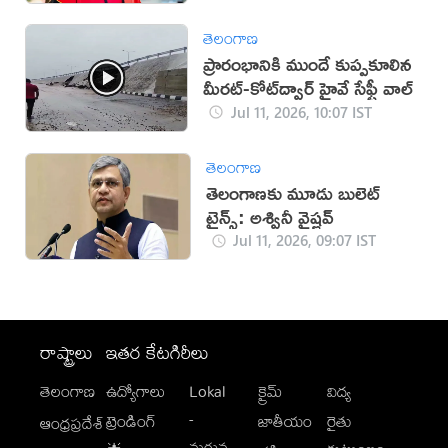
తెలంగాణ
ప్రారంభానికి ముందే కుప్పకూలిన
మీరట్-కోట్‌ద్వార్ హైవే సేఫ్టీ వాల్
Jul 11, 2026, 10:07 IST
తెలంగాణ
తెలంగాణకు మూడు బులెట్
ట్రైన్స్: అశ్వినీ వైష్ణవ్
Jul 11, 2026, 09:07 IST
రాష్ట్రాలు
ఇతర కేటగిరీలు
తెలంగాణ
ఉద్యోగాలు
Lokal
క్రైమ్
విద్య
-
ట్రెండింగ్
జాతీయం
రైతు
ఆంధ్రప్రదేశ్
మగువ