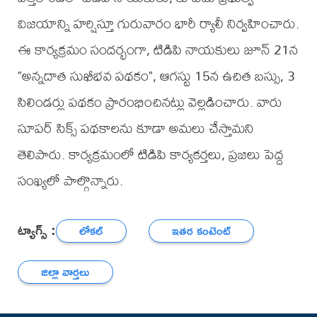
విజయాన్ని హర్షిస్తూ గురువారం భారీ ర్యాలీ నిర్వహించారు.
ఈ కార్యక్రమం సందర్భంగా, టిడిపి నాయకులు జూన్ 21న
"అన్నదాత సుఖీభవ పథకం", ఆగస్టు 15న ఉచిత బస్సు, 3
సిలిండర్లు పథకం ప్రారంభించినట్లు వెల్లడించారు. వారు
సూపర్ సిక్స్ పథకాలను కూడా అమలు చేస్తామని
తెలిపారు. కార్యక్రమంలో టిడిపి కార్యకర్తలు, ప్రజలు పెద్ద
సంఖ్యలో పాల్గొన్నారు.
ట్యాగ్స్ :
లోకల్
ఇతర కంటెంట్
జిల్లా వార్తలు