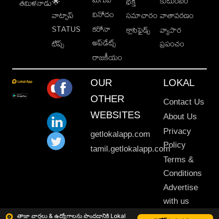
కుటుంబం
🌟
భక్తి
తమిళనాడు
వినోదం
వాట్సాప్
సమాచారం
వాతావరణం
STATUS
కరోనా
క్లాసిఫైడ్స్
వ్యాపార
అప్‌డేట్స్
టిప్స్
ప్రపంచం
రాజకీయం
OUR
LOKAL
OTHER
Contact Us
WEBSITES
About Us
Privacy
getlokalapp.com
Policy
tamil.getlokalapp.com
Terms &
Conditions
Advertise
with us
Sitemap
తాజా వార్తలు & ఉద్యోగాలను పొందడానికి Lokal