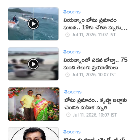
తెలంగాణ
వియత్నాం బోటు ప్రమాదం
ఘటన.. 19కు చేరిన మృతుల
సంఖ్య
Jul 11, 2026, 11:07 IST
తెలంగాణ
వియత్నాంలో పడవ బోల్తా.. 75
మంది తెలుగు ప్రయాణికులు
Jul 11, 2026, 10:07 IST
తెలంగాణ
బోటు ప్రమాదం.. కృష్ణా జిల్లాకు
చెందిన మహిళ మృతి
Jul 11, 2026, 10:07 IST
తెలంగాణ
కొవ్వూరు మాజీ ఎమ్మెల్యే జీ‌ఎస్