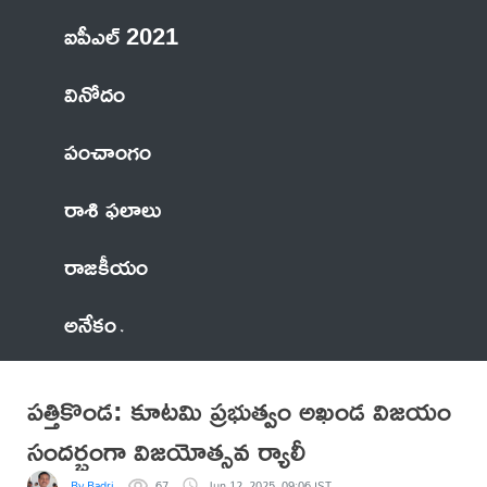
ఐపీఎల్ 2021
వినోదం
పంచాంగం
రాశి ఫలాలు
రాజకీయం
అనేకం
పత్తికొండ: కూటమి ప్రభుత్వం అఖండ విజయం
సందర్భంగా విజయోత్సవ ర్యాలీ
By Badri
67
Jun 12, 2025, 09:06 IST